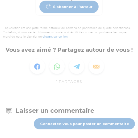
S'abonner à l'auteur
TopChrétien est une plate-forme diffuseur de contenu de partenaires de qualité sélectionnés.
Toutefois, si vous veniez à trouver un contenu vidéo illicite ou avec un problème technique,
merci de nous le signaler en
cliquant sur ce lien
.
Vous avez aimé ? Partagez autour de vous !
1
PARTAGES
Laisser un commentaire
Connectez-vous pour poster un commentaire