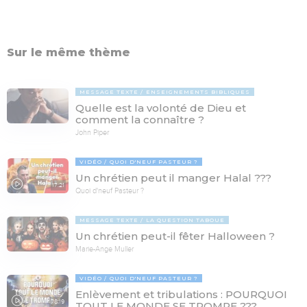
Sur le même thème
MESSAGE TEXTE
ENSEIGNEMENTS BIBLIQUES
Quelle est la volonté de Dieu et
comment la connaître ?
John Piper
VIDÉO
QUOI D'NEUF PASTEUR ?
Un chrétien peut il manger Halal ???
17:21
Quoi d'neuf Pasteur ?
MESSAGE TEXTE
LA QUESTION TABOUE
Un chrétien peut-il fêter Halloween ?
Marie-Ange Muller
VIDÉO
QUOI D'NEUF PASTEUR ?
Enlèvement et tribulations : POURQUOI
78:19
TOUT LE MONDE SE TROMPE ???