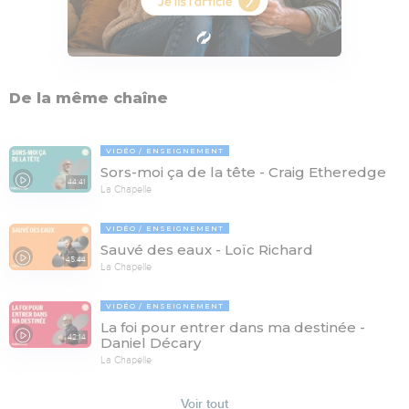
De la même chaîne
VIDÉO
ENSEIGNEMENT
Sors-moi ça de la tête - Craig Etheredge
44:41
La Chapelle
VIDÉO
ENSEIGNEMENT
Sauvé des eaux - Loïc Richard
45:44
La Chapelle
VIDÉO
ENSEIGNEMENT
La foi pour entrer dans ma destinée -
42:14
Daniel Décary
La Chapelle
Voir tout