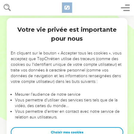
Votre vie privée est importante
pour nous
NE MANQUEZ PAS L’ÉVÉNEMENT
En cliquant sur le bouton « Accepter tous les cookies », vous
DE L’ANNÉE !
acceptez que TopChrétien utilise des traceurs (comme des
cookies ou l'identifiant unique de votre compte utilisateur) et
ET SI LEURS ERREURS POUVAIENT VOUS ÉVITER LES
traite vos données à caractère personnel (comme vos
VOTRES ?
données de navigation et les informations renseignées dans
votre compte utilisateur) dans les buts suivants :
On admire souvent les leaders pour leurs réussites, leur impact,
leur foi ou leur vision. Mais on voit moins les doutes, les erreurs
Mesurer l'audience de notre service
Vous permettre d'utiliser des services tiers tels que de la
et les saisons difficiles qu'ils ont traversés, alors même que ce
vidéo, des cartes du monde…
sont elles qui les ont façonnés.
Vous permettre d'entrer en contact avec notre service de
relation aux utilisateurs.
Dans cette conférence, leaders, entrepreneurs, et responsables
reviennent sur les erreurs marquantes de leur parcours et les
clés pour avancer avec plus de sagesse afin que leurs erreurs
Choisir mes cookies