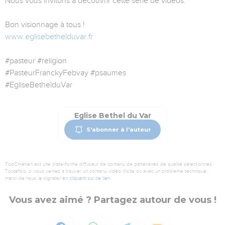
Nous vous invitons à découvrir cette série de vidéos.
Bon visionnage à tous !
www.eglisebethelduvar.fr
#pasteur #religion
#PasteurFranckyFebvay #psaumes
#EgliseBethelduVar
Eglise Bethel du Var
S'abonner à l'auteur
TopChrétien est une plate-forme diffuseur de contenu de partenaires de qualité sélectionnés.
Toutefois, si vous veniez à trouver un contenu vidéo illicite ou avec un problème technique,
merci de nous le signaler en
cliquant sur ce lien
.
Vous avez aimé ? Partagez autour de vous !