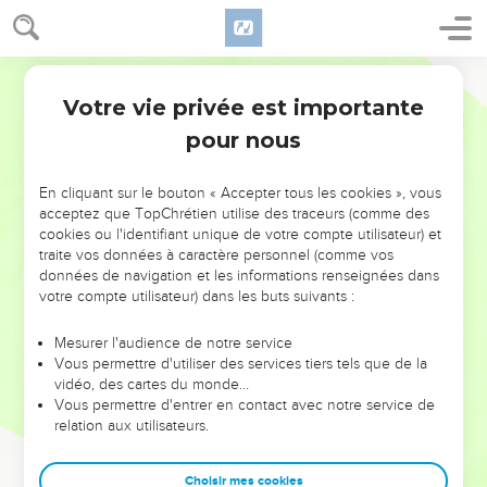
Votre vie privée est importante
pour nous
NE MANQUEZ PAS L’ÉVÉNEMENT
En cliquant sur le bouton « Accepter tous les cookies », vous
DE L’ANNÉE !
acceptez que TopChrétien utilise des traceurs (comme des
cookies ou l'identifiant unique de votre compte utilisateur) et
ET SI LEURS ERREURS POUVAIENT VOUS ÉVITER LES
traite vos données à caractère personnel (comme vos
VOTRES ?
données de navigation et les informations renseignées dans
votre compte utilisateur) dans les buts suivants :
On admire souvent les leaders pour leurs réussites, leur impact,
leur foi ou leur vision. Mais on voit moins les doutes, les erreurs
Mesurer l'audience de notre service
Vous permettre d'utiliser des services tiers tels que de la
et les saisons difficiles qu'ils ont traversés, alors même que ce
vidéo, des cartes du monde…
sont elles qui les ont façonnés.
Vous permettre d'entrer en contact avec notre service de
relation aux utilisateurs.
Dans cette conférence, leaders, entrepreneurs, et responsables
reviennent sur les erreurs marquantes de leur parcours et les
clés pour avancer avec plus de sagesse afin que leurs erreurs
Choisir mes cookies