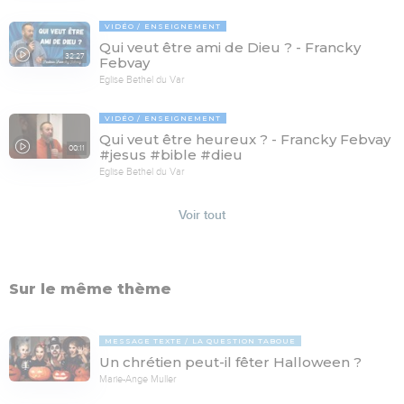
VIDÉO
ENSEIGNEMENT
Qui veut être ami de Dieu ? - Francky
32:27
Febvay
Eglise Bethel du Var
VIDÉO
ENSEIGNEMENT
Qui veut être heureux ? - Francky Febvay
00:11
#jesus #bible #dieu
Eglise Bethel du Var
Voir tout
Sur le même thème
MESSAGE TEXTE
LA QUESTION TABOUE
Un chrétien peut-il fêter Halloween ?
Marie-Ange Muller