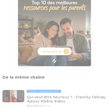
De la même chaîne
VIDÉO
ENSEIGNEMENT
Qui veut être heureux ? - Francky Febvay
00:11
#jesus #bible #dieu
Eglise Bethel du Var