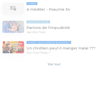
VIDÉO
A méditer - Psaume 34
MESSAGE TEXTE
Parlons de l’impudicité
Jean-Marc Ferez
VIDÉO
QUOI D'NEUF PASTEUR ?
Un chrétien peut il manger Halal ???
17:21
Quoi d'neuf Pasteur ?
Voir tout