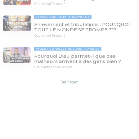
17:21
Quoi d'neuf Pasteur ?
VIDÉO
QUOI D'NEUF PASTEUR ?
Enlèvement et tribulations : POURQUOI
78:19
TOUT LE MONDE SE TROMPE ???
Quoi d'neuf Pasteur ?
VIDÉO
GOTQUESTIONS.ORG-FRANÇAIS
Pourquoi Dieu permet-il que des
03:33
malheurs arrivent à des gens bien ?
GotQuestions.org-Français
Voir tout