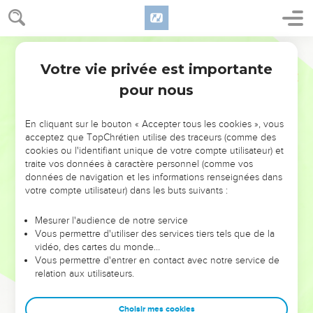
Votre vie privée est importante
pour nous
NE MANQUEZ PAS L’ÉVÉNEMENT
En cliquant sur le bouton « Accepter tous les cookies », vous
DE L’ANNÉE !
acceptez que TopChrétien utilise des traceurs (comme des
cookies ou l'identifiant unique de votre compte utilisateur) et
ET SI LEURS ERREURS POUVAIENT VOUS ÉVITER LES
traite vos données à caractère personnel (comme vos
VOTRES ?
données de navigation et les informations renseignées dans
votre compte utilisateur) dans les buts suivants :
On admire souvent les leaders pour leurs réussites, leur impact,
leur foi ou leur vision. Mais on voit moins les doutes, les erreurs
Mesurer l'audience de notre service
Vous permettre d'utiliser des services tiers tels que de la
et les saisons difficiles qu'ils ont traversés, alors même que ce
vidéo, des cartes du monde…
sont elles qui les ont façonnés.
Vous permettre d'entrer en contact avec notre service de
relation aux utilisateurs.
Dans cette conférence, leaders, entrepreneurs, et responsables
reviennent sur les erreurs marquantes de leur parcours et les
clés pour avancer avec plus de sagesse afin que leurs erreurs
Choisir mes cookies