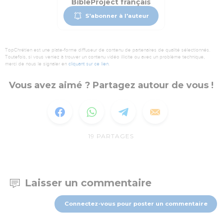
BibleProject français
S'abonner à l'auteur
TopChrétien est une plate-forme diffuseur de contenu de partenaires de qualité sélectionnés.
Toutefois, si vous veniez à trouver un contenu vidéo illicite ou avec un problème technique,
merci de nous le signaler en
cliquant sur ce lien
.
Vous avez aimé ? Partagez autour de vous !
19
PARTAGES
Laisser un commentaire
Connectez-vous pour poster un commentaire