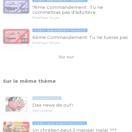
VIDÉO
BIBLEPROJECT FRANÇAIS
7ème Commandement : Tu ne
04:59
commettras pas d’adultère
BibleProject français
VIDÉO
BIBLEPROJECT FRANÇAIS
6ème Commandement: Tu ne tueras pas
03:55
BibleProject français
Voir tout
Sur le même thème
MESSAGE TEXTE
Des news de ouf !
Alain Auderset
VIDÉO
QUOI D'NEUF PASTEUR ?
Un chrétien peut il manger Halal ???