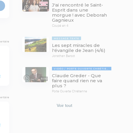
J'ai rencontré le Saint-
29:46
Esprit dans une
morgue ! avec Deborah
Gagnieux
Coupé en 4
MESSAGE TEXTE
entaire
Les sept miracles de
l'évangile de Jean (4/6)
Jonathan Bersot
VIDÉO
PORTE OUVERTE CHRÉTIENNE
Claude Greder - Que
E
50:50
faire quand rien ne va
plus ?
Porte Ouverte Chrétienne
entaire
Voir tout
E