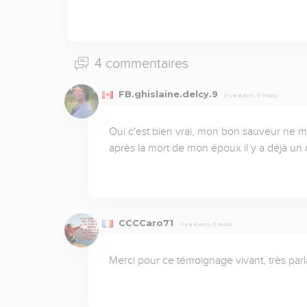
4 commentaires
FB.ghislaine.delcy.9
Il y a 6 ans, 11 mois
Oui c'est bien vrai, mon bon sauveur ne 
après la mort de mon époux il y a déjà un m
CCCCaro71
Il y a 6 ans, 11 mois
Merci pour ce témoignage vivant, très parl