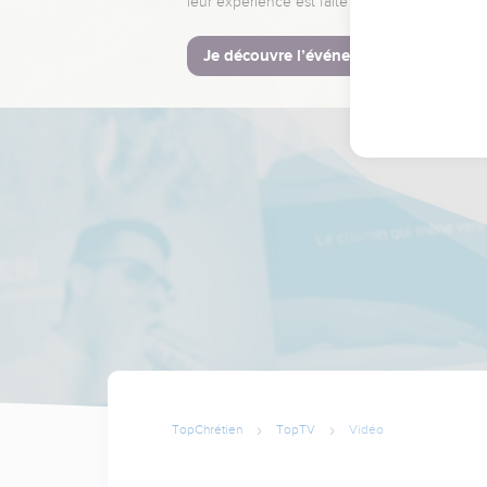
leur expérience est faite pour vous.
Je découvre l’événement
TopChrétien
TopTV
Vidéo