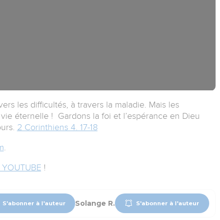
ers les difficultés, à travers la maladie. Mais les
vie éternelle ! Gardons la foi et l’espérance en Dieu
ours.
2 Corinthiens 4. 17-18
m
.
 YOUTUBE
!
Solange R.
S'abonner à l'auteur
S'abonner à l'auteur