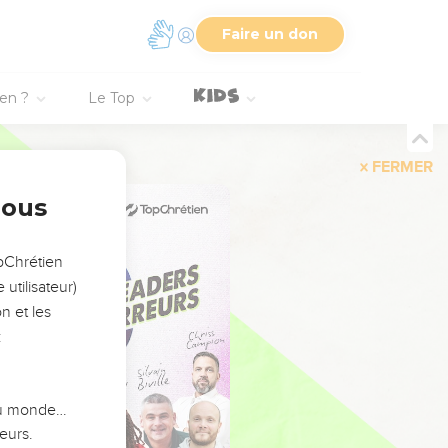
Faire un don
ien ?
Le Top
FERMER
nous
opChrétien
utilisateur)
n et les
:
 du monde…
eurs.