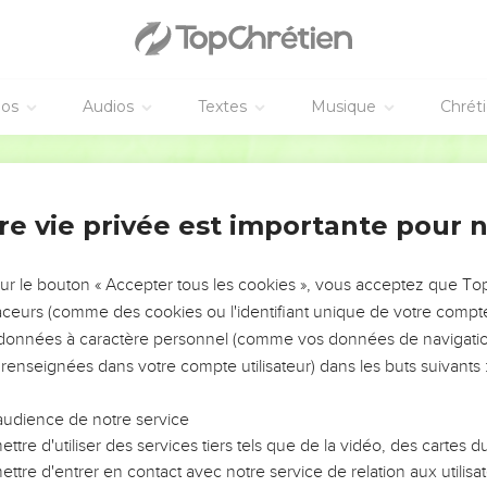
éos
Audios
Textes
Musique
Chrét
re vie privée est importante pour 
NEMENT DE L’ANNÉE !
ÉVITER LES VOTRES ?
sur le bouton « Accepter tous les cookies », vous acceptez que T
traceurs (comme des cookies ou l'identifiant unique de votre compte 
tes, leur impact, leur foi ou leur vision. Mais on voit
s données à caractère personnel (comme vos données de navigatio
fficiles qu'ils ont traversés, alors même que ce sont
 renseignées dans votre compte utilisateur) dans les buts suivants 
audience de notre service
s, et responsables reviennent sur les erreurs
 avancer avec plus de sagesse afin que leurs erreurs
ttre d'utiliser des services tiers tels que de la vidéo, des cartes
un ministère, une équipe, un groupe ou une famille,
ttre d'entrer en contact avec notre service de relation aux utilisat