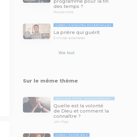
programme pour la fin
des temps ?
Moussa Koné
VIDÉO
5 MINUTES ESSENTIELLES
La prière qui guérit
05:13
5 minutes essentielles
Voir tout
Sur le même thème
MESSAGE TEXTE
ENSEIGNEMENTS BIBLIQUES
Quelle est la volonté
de Dieu et comment la
connaître ?
John Piper
VIDÉO
COUPÉ EN 4