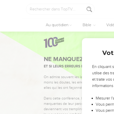
Au quotidien
Bible
Vid
Vot
NE MANQUEZ PAS L’ÉVÉ
ET SI LEURS ERREURS POUVAIENT VOUS 
En cliquant 
utilise des 
On admire souvent les leaders pour leurs réussi
et traite vo
moins les doutes, les erreurs et les saisons di
informations
elles qui les ont façonnés.
Mesurer l'
Dans cette conférence, leaders, entrepreneur
marquantes de leur parcours et les clés pour
Vous perme
deviennent vos tremplins. Que vous guidiez 
Vous perme