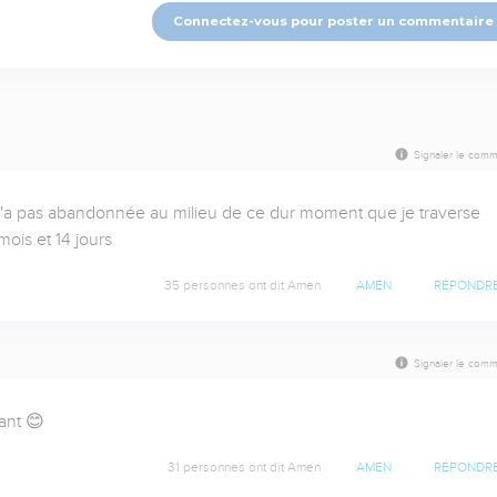
Connectez-vous pour poster un commentaire
Signaler le comm
m'a pas abandonnée au milieu de ce dur moment que je traverse 
ois et 14 jours
35 personnes ont dit Amen
AMEN
RÉPONDR
Signaler le comm
ant 😊
31 personnes ont dit Amen
AMEN
RÉPONDR