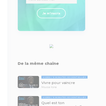
Je m'inscris
De la même chaîne
VIDÉO
5 MINUTES ESSENTIELLES
Vivre pour vaincre
05:10
Moussa Koné
VIDÉO
5 MINUTES ESSENTIELLES
Quel est ton
04:25