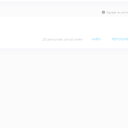
Signaler le comm
25 personnes ont dit Amen
AMEN
RÉPONDR