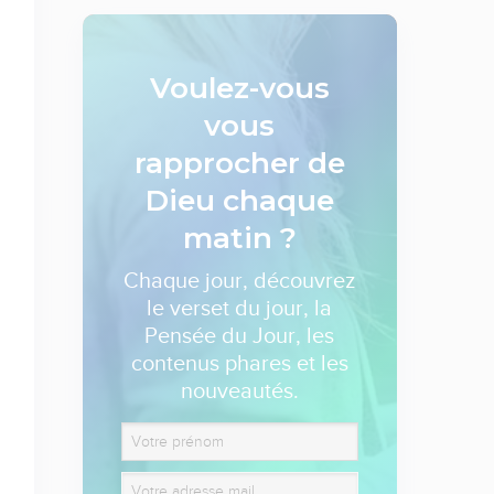
Voulez-vous
vous
rapprocher de
Dieu
chaque
matin ?
Chaque jour, découvrez
le verset du jour, la
Pensée du Jour, les
contenus phares et les
nouveautés.