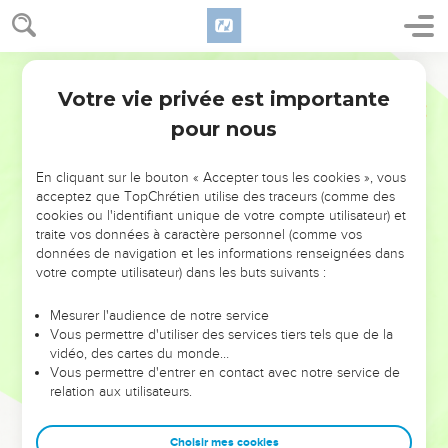
Votre vie privée est importante
pour nous
NE MANQUEZ PAS L’ÉVÉNEMENT
En cliquant sur le bouton « Accepter tous les cookies », vous
DE L’ANNÉE !
acceptez que TopChrétien utilise des traceurs (comme des
cookies ou l'identifiant unique de votre compte utilisateur) et
ET SI LEURS ERREURS POUVAIENT VOUS ÉVITER LES
traite vos données à caractère personnel (comme vos
VOTRES ?
données de navigation et les informations renseignées dans
votre compte utilisateur) dans les buts suivants :
On admire souvent les leaders pour leurs réussites, leur impact,
leur foi ou leur vision. Mais on voit moins les doutes, les erreurs
Mesurer l'audience de notre service
Vous permettre d'utiliser des services tiers tels que de la
et les saisons difficiles qu'ils ont traversés, alors même que ce
vidéo, des cartes du monde…
sont elles qui les ont façonnés.
Vous permettre d'entrer en contact avec notre service de
relation aux utilisateurs.
Dans cette conférence, leaders, entrepreneurs, et responsables
reviennent sur les erreurs marquantes de leur parcours et les
clés pour avancer avec plus de sagesse afin que leurs erreurs
Choisir mes cookies