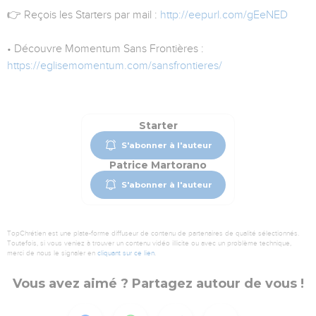
👉 Reçois les Starters par mail :
http://eepurl.com/gEeNED
• Découvre Momentum Sans Frontières :
https://eglisemomentum.com/sansfrontieres/
Starter
S'abonner à l'auteur
Patrice Martorano
S'abonner à l'auteur
TopChrétien est une plate-forme diffuseur de contenu de partenaires de qualité sélectionnés.
Toutefois, si vous veniez à trouver un contenu vidéo illicite ou avec un problème technique,
merci de nous le signaler en
cliquant sur ce lien
.
Vous avez aimé ? Partagez autour de vous !