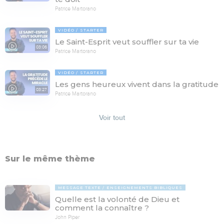
Patrice Martorano
VIDÉO
STARTER
Le Saint-Esprit veut souffler sur ta vie
03:06
Patrice Martorano
VIDÉO
STARTER
Les gens heureux vivent dans la gratitude
03:27
Patrice Martorano
Voir tout
Sur le même thème
MESSAGE TEXTE
ENSEIGNEMENTS BIBLIQUES
Quelle est la volonté de Dieu et
comment la connaître ?
John Piper