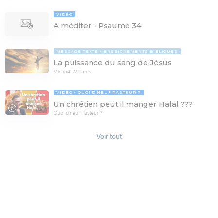
VIDÉO
A méditer - Psaume 34
MESSAGE TEXTE
ENSEIGNEMENTS BIBLIQUES
La puissance du sang de Jésus
Michaël Williams
VIDÉO
QUOI D'NEUF PASTEUR ?
Un chrétien peut il manger Halal ???
17:21
Quoi d'neuf Pasteur ?
Voir tout