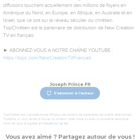
diffusions touchent actuellement des millions de foyers en
Amérique du Nord, en Europe, en Afrique, en Australie et en
Israël, que ce soit sur le réseau séculier ou chrétien.
TopChrétien est le partenaire de distribution de New Creation
TV en français.
► ABONNEZ-VOUS A NOTRE CHAÎNE YOUTUBE :
https://topc.com/NewCreationTVFrancais
Joseph Prince FR
S'abonner à l'auteur
TopChrétien est une plate-forme diffuseur de contenu de partenaires de qualité sélectionnés.
Toutefois, si vous veniez à trouver un contenu vidéo illicite ou avec un problème technique,
merci de nous le signaler en
cliquant sur ce lien
.
Vous avez aimé ? Partagez autour de vous !