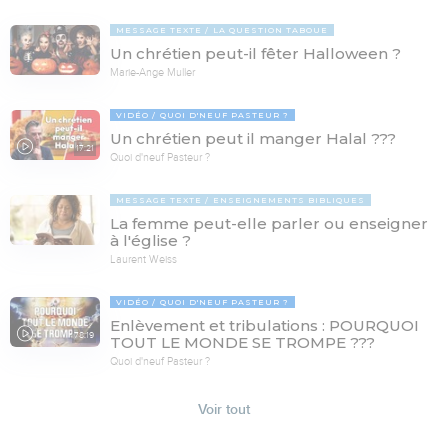
MESSAGE TEXTE
LA QUESTION TABOUE
Un chrétien peut-il fêter Halloween ?
Marie-Ange Muller
VIDÉO
QUOI D'NEUF PASTEUR ?
Un chrétien peut il manger Halal ???
17:21
Quoi d'neuf Pasteur ?
MESSAGE TEXTE
ENSEIGNEMENTS BIBLIQUES
La femme peut-elle parler ou enseigner
à l'église ?
Laurent Weiss
VIDÉO
QUOI D'NEUF PASTEUR ?
Enlèvement et tribulations : POURQUOI
78:19
TOUT LE MONDE SE TROMPE ???
Quoi d'neuf Pasteur ?
Voir tout