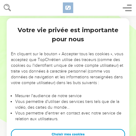
Votre vie privée est importante
pour nous
NE MANQUEZ PAS L’ÉVÉNEMENT
En cliquant sur le bouton « Accepter tous les cookies », vous
DE L’ANNÉE !
acceptez que TopChrétien utilise des traceurs (comme des
cookies ou l'identifiant unique de votre compte utilisateur) et
ET SI LEURS ERREURS POUVAIENT VOUS ÉVITER LES
traite vos données à caractère personnel (comme vos
VOTRES ?
données de navigation et les informations renseignées dans
votre compte utilisateur) dans les buts suivants :
On admire souvent les leaders pour leurs réussites, leur impact,
leur foi ou leur vision. Mais on voit moins les doutes, les erreurs
Mesurer l'audience de notre service
Vous permettre d'utiliser des services tiers tels que de la
et les saisons difficiles qu'ils ont traversés, alors même que ce
vidéo, des cartes du monde…
sont elles qui les ont façonnés.
Vous permettre d'entrer en contact avec notre service de
relation aux utilisateurs.
Dans cette conférence, leaders, entrepreneurs, et responsables
reviennent sur les erreurs marquantes de leur parcours et les
clés pour avancer avec plus de sagesse afin que leurs erreurs
Choisir mes cookies