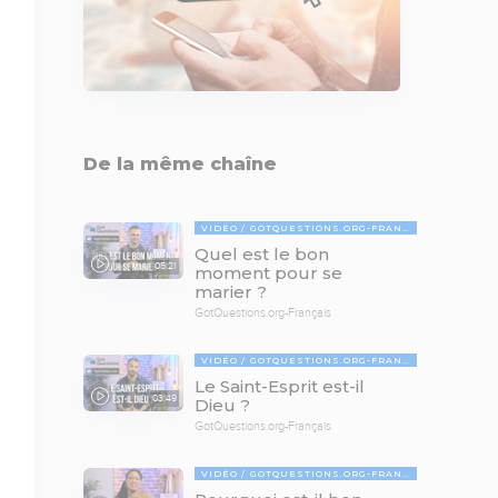
De la même chaîne
VIDÉO
GOTQUESTIONS.ORG-FRANÇAIS
Quel est le bon
05:21
moment pour se
marier ?
GotQuestions.org-Français
VIDÉO
GOTQUESTIONS.ORG-FRANÇAIS
Le Saint-Esprit est-il
03:49
Dieu ?
GotQuestions.org-Français
VIDÉO
GOTQUESTIONS.ORG-FRANÇAIS