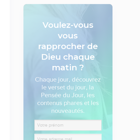
Voulez-vous
vous
rapprocher de
Dieu
chaque
matin ?
Chaque jour, découvrez
le verset du jour, la
Pensée du Jour, les
contenus phares et les
nouveautés.