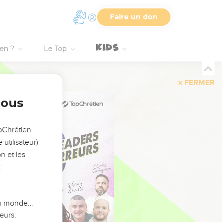
Faire un don
ien ?
Le Top
FERMER
nous
opChrétien
utilisateur)
n et les
:
 du monde…
eurs.