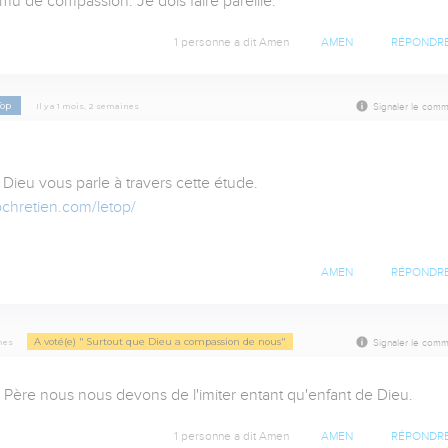
mu de compassion. Je dois faire pareille.
1 personne a dit Amen
AMEN
RÉPONDR
Top
Il y a 1 mois, 2 semaines
Signaler le comm
ieu vous parle à travers cette étude.

chretien.com/letop/
AMEN
RÉPONDR
A voté(e) " Surtout que Dieu a compassion de nous"
ines
Signaler le comm
re Père nous nous devons de l'imiter entant qu'enfant de Dieu.
1 personne a dit Amen
AMEN
RÉPONDR