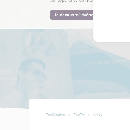
leur expérience est faite pour vous.
Je découvre l’événement
TopChrétien
TopTV
Vidéo