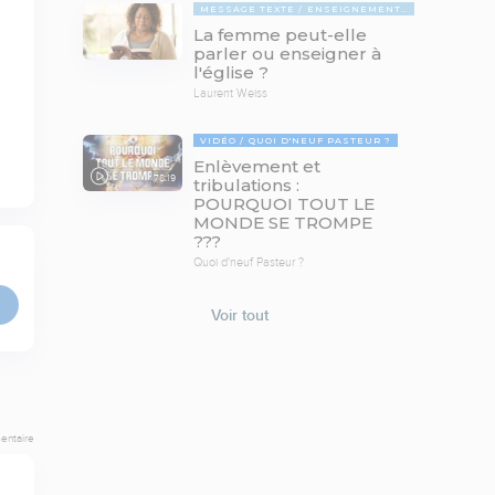
MESSAGE TEXTE
ENSEIGNEMENTS BIBLIQUES
La femme peut-elle
parler ou enseigner à
l'église ?
Laurent Weiss
VIDÉO
QUOI D'NEUF PASTEUR ?
Enlèvement et
78:19
tribulations :
POURQUOI TOUT LE
MONDE SE TROMPE
???
Quoi d'neuf Pasteur ?
Voir tout
entaire