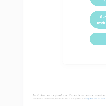
c
Sur
avoir
TopChrétien est une plate-forme diffuseur de contenu de partenaires de
problème technique, merci de nous le signaler en
cliquant sur ce lien
.