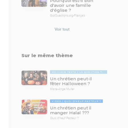
Pourquoi est-il bon
04:08
d'avoir une famille
d'église ?
GotQuestions.org-Français
Voir tout
Sur le même thème
MESSAGE TEXTE
LA QUESTION TABOUE
Un chrétien peut-il
fêter Halloween ?
Marie-Ange Muller
VIDÉO
QUOI D'NEUF PASTEUR ?
Un chrétien peut il
17:21
manger Halal ???
Quoi d'neuf Pasteur ?