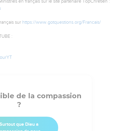
istries en français sur le site partenaire TopChrétien :
s
rançais sur
https://www.gotquestions.org/Francais/
UBE :
JourYT
Bible de la compassion
?
Surtout que Dieu a