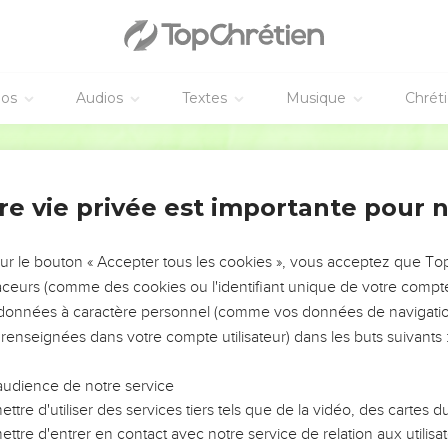
éos
Audios
Textes
Musique
Chrét
re vie privée est importante pour 
NEMENT DE L’ANNÉE !
ÉVITER LES VOTRES ?
sur le bouton « Accepter tous les cookies », vous acceptez que T
traceurs (comme des cookies ou l'identifiant unique de votre compte 
tes, leur impact, leur foi ou leur vision. Mais on voit
s données à caractère personnel (comme vos données de navigatio
fficiles qu'ils ont traversés, alors même que ce sont
 renseignées dans votre compte utilisateur) dans les buts suivants 
audience de notre service
s, et responsables reviennent sur les erreurs
 avancer avec plus de sagesse afin que leurs erreurs
ttre d'utiliser des services tiers tels que de la vidéo, des cartes
un ministère, une équipe, un groupe ou une famille,
ttre d'entrer en contact avec notre service de relation aux utilisat