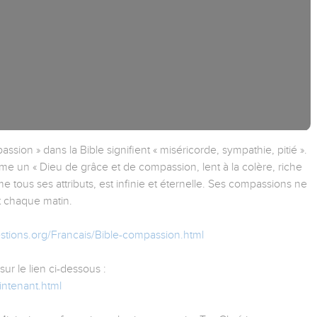
sion » dans la Bible signifient « miséricorde, sympathie, pitié ».
 un « Dieu de grâce et de compassion, lent à la colère, riche
 tous ses attributs, est infinie et éternelle. Ses compassions ne
nt chaque matin.
stions.org/Francais/Bible-compassion.html
sur le lien ci-dessous :
intenant.html