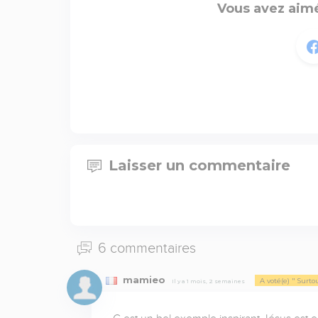
Vous avez aimé
Laisser un commentaire
6 commentaires
mamieo
A voté(e) " Surt
Il y a 1 mois, 2 semaines