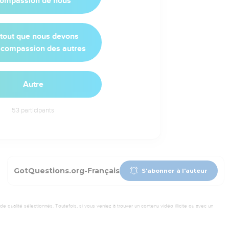
ompassion de nous
tout que nous devons
 compassion des autres
Autre
53
participants
GotQuestions.org-Français
S'abonner à l'auteur
 qualité sélectionnés. Toutefois, si vous veniez à trouver un contenu vidéo illicite ou avec un