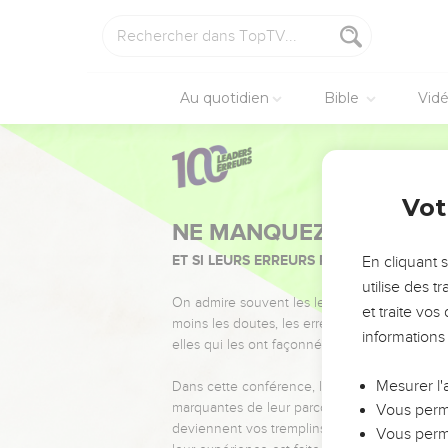
Au quotidien
Bible
Vid
Vot
NE MANQUEZ PAS L’ÉVÉ
ET SI LEURS ERREURS POUVAIENT VOUS 
En cliquant 
utilise des 
On admire souvent les leaders pour leurs réussi
et traite vo
moins les doutes, les erreurs et les saisons di
informations
elles qui les ont façonnés.
Mesurer l'
Dans cette conférence, leaders, entrepreneur
marquantes de leur parcours et les clés pour
Vous perme
deviennent vos tremplins. Que vous guidiez 
Vous perme