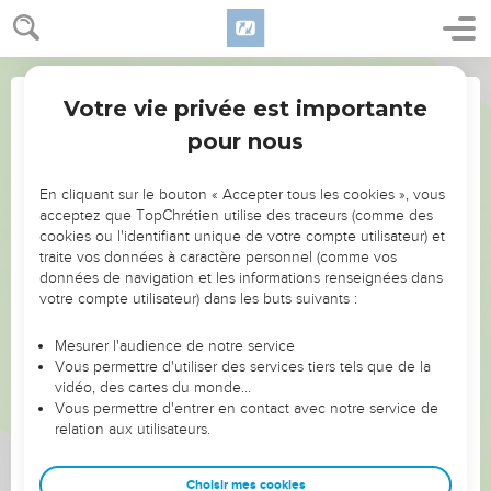
Votre vie privée est importante
pour nous
Partager par email
NE MANQUEZ PAS L’ÉVÉNEMENT
En cliquant sur le bouton « Accepter tous les cookies », vous
DE L’ANNÉE !
acceptez que TopChrétien utilise des traceurs (comme des
Nom du destinataire :
cookies ou l'identifiant unique de votre compte utilisateur) et
ET SI LEURS ERREURS POUVAIENT VOUS ÉVITER LES
traite vos données à caractère personnel (comme vos
VOTRES ?
données de navigation et les informations renseignées dans
votre compte utilisateur) dans les buts suivants :
On admire souvent les leaders pour leurs réussites, leur impact,
Email du(des) destinataire(s) (max 10) :
leur foi ou leur vision. Mais on voit moins les doutes, les erreurs
Mesurer l'audience de notre service
Vous permettre d'utiliser des services tiers tels que de la
et les saisons difficiles qu'ils ont traversés, alors même que ce
vidéo, des cartes du monde…
sont elles qui les ont façonnés.
Vous permettre d'entrer en contact avec notre service de
Veuillez entrer des adresses email séparées par des point-virgules ";" si
relation aux utilisateurs.
Dans cette conférence, leaders, entrepreneurs, et responsables
vous avez plus qu'un destinataire et n'entrez pas plus de 10 emails. Tous
les emails seront envoyés au même nom, donc dans la case "Nom du
reviennent sur les erreurs marquantes de leur parcours et les
destinataire" entrez un nom générique comme "mon ami(e)" ou "mon
clés pour avancer avec plus de sagesse afin que leurs erreurs
Choisir mes cookies