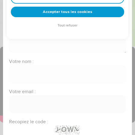
frère(soeur)"
deviennent vos tremplins. Que vous guidiez un ministère, une
équipe, un groupe ou une famille, leur expérience est faite
Accepter tous les cookies
Message :
pour vous.
Tout refuser
Je découvre l’événement
Votre nom :
Votre email :
Recopiez le code :