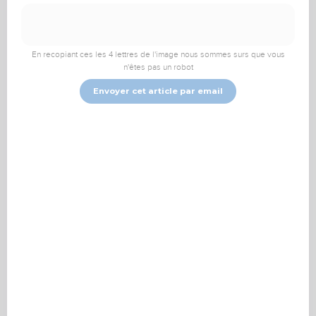
TopChrétien
TopTV
Vidéo
En recopiant ces les 4 lettres de l'image nous sommes surs que vous
n'êtes pas un robot
Que dit la Bible de la
Envoyer cet article par email
compassion ?
GotQuestions.org-Français
Les termes hébreu et grec traduits par « compassion » dans la
Bible signifient « miséricorde, sympathie, pitié ». Nous savons
que la Bible présente Dieu comme un « Dieu de grâce et de
compassion, lent à la colère, riche en bonté et en vérité ». Sa
compassion, comme tous ses attributs, est infinie et éternelle.
Ses compassions ne sont jamais à leur terme, elles se
renouvellent chaque matin.