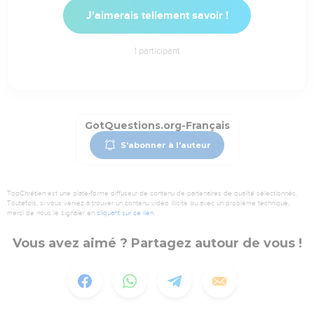
J'aimerais tellement savoir !
1
participant
GotQuestions.org-Français
S'abonner à l'auteur
TopChrétien est une plate-forme diffuseur de contenu de partenaires de qualité sélectionnés.
Toutefois, si vous veniez à trouver un contenu vidéo illicite ou avec un problème technique,
merci de nous le signaler en
cliquant sur ce lien
.
Vous avez aimé ? Partagez autour de vous !