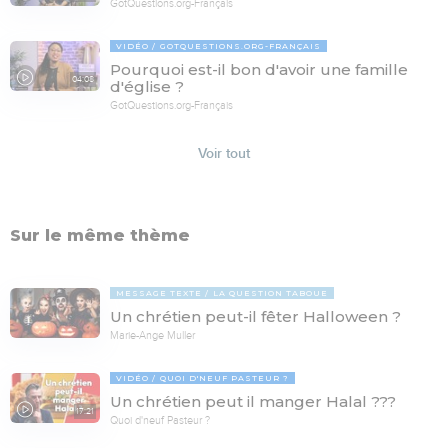
GotQuestions.org-Français
VIDÉO
GOTQUESTIONS.ORG-FRANÇAIS
Pourquoi est-il bon d'avoir une famille
04:08
d'église ?
GotQuestions.org-Français
Voir tout
Sur le même thème
MESSAGE TEXTE
LA QUESTION TABOUE
Un chrétien peut-il fêter Halloween ?
Marie-Ange Muller
VIDÉO
QUOI D'NEUF PASTEUR ?
Un chrétien peut il manger Halal ???
17:21
Quoi d'neuf Pasteur ?