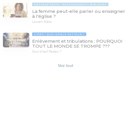
MESSAGE TEXTE
ENSEIGNEMENTS BIBLIQUES
La femme peut-elle parler ou enseigner
à l'église ?
Laurent Weiss
VIDÉO
QUOI D'NEUF PASTEUR ?
Enlèvement et tribulations : POURQUOI
78:19
TOUT LE MONDE SE TROMPE ???
Quoi d'neuf Pasteur ?
Voir tout