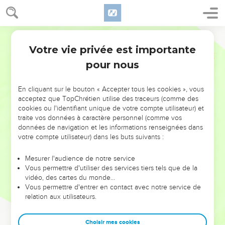
Votre vie privée est importante
pour nous
NE MANQUEZ PAS L’ÉVÉNEMENT
En cliquant sur le bouton « Accepter tous les cookies », vous
DE L’ANNÉE !
acceptez que TopChrétien utilise des traceurs (comme des
cookies ou l'identifiant unique de votre compte utilisateur) et
ET SI LEURS ERREURS POUVAIENT VOUS ÉVITER LES
traite vos données à caractère personnel (comme vos
VOTRES ?
données de navigation et les informations renseignées dans
votre compte utilisateur) dans les buts suivants :
On admire souvent les leaders pour leurs réussites, leur impact,
leur foi ou leur vision. Mais on voit moins les doutes, les erreurs
Mesurer l'audience de notre service
Vous permettre d'utiliser des services tiers tels que de la
et les saisons difficiles qu'ils ont traversés, alors même que ce
vidéo, des cartes du monde…
sont elles qui les ont façonnés.
Vous permettre d'entrer en contact avec notre service de
relation aux utilisateurs.
Dans cette conférence, leaders, entrepreneurs, et responsables
reviennent sur les erreurs marquantes de leur parcours et les
clés pour avancer avec plus de sagesse afin que leurs erreurs
Choisir mes cookies