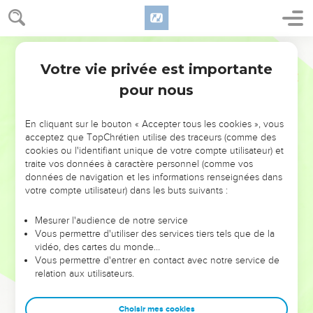
Votre vie privée est importante
pour nous
NE MANQUEZ PAS L’ÉVÉNEMENT
En cliquant sur le bouton « Accepter tous les cookies », vous
DE L’ANNÉE !
acceptez que TopChrétien utilise des traceurs (comme des
cookies ou l'identifiant unique de votre compte utilisateur) et
ET SI LEURS ERREURS POUVAIENT VOUS ÉVITER LES
traite vos données à caractère personnel (comme vos
VOTRES ?
données de navigation et les informations renseignées dans
votre compte utilisateur) dans les buts suivants :
On admire souvent les leaders pour leurs réussites, leur impact,
leur foi ou leur vision. Mais on voit moins les doutes, les erreurs
Mesurer l'audience de notre service
Vous permettre d'utiliser des services tiers tels que de la
et les saisons difficiles qu'ils ont traversés, alors même que ce
vidéo, des cartes du monde…
sont elles qui les ont façonnés.
Vous permettre d'entrer en contact avec notre service de
relation aux utilisateurs.
Dans cette conférence, leaders, entrepreneurs, et responsables
reviennent sur les erreurs marquantes de leur parcours et les
clés pour avancer avec plus de sagesse afin que leurs erreurs
Choisir mes cookies