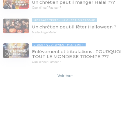
Un chrétien peut il manger Halal ???
17:21
Quoi d'neuf Pasteur ?
MESSAGE TEXTE
LA QUESTION TABOUE
Un chrétien peut-il fêter Halloween ?
Marie-Ange Muller
VIDÉO
QUOI D'NEUF PASTEUR ?
Enlèvement et tribulations : POURQUOI
78:19
TOUT LE MONDE SE TROMPE ???
Quoi d'neuf Pasteur ?
Voir tout