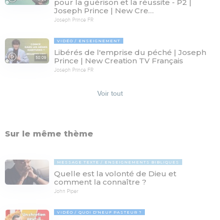
pour la guérison et la réussite - P2 |
Joseph Prince | New Cre…
Joseph Prince FR
VIDÉO
ENSEIGNEMENT
Libérés de l'emprise du péché | Joseph
58:09
Prince | New Creation TV Français
Joseph Prince FR
Voir tout
Sur le même thème
MESSAGE TEXTE
ENSEIGNEMENTS BIBLIQUES
Quelle est la volonté de Dieu et
comment la connaître ?
John Piper
VIDÉO
QUOI D'NEUF PASTEUR ?