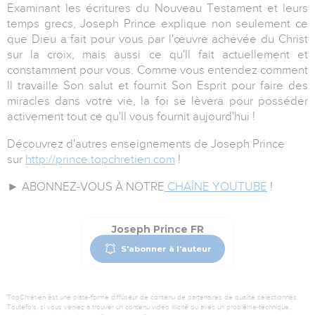
Examinant les écritures du Nouveau Testament et leurs
temps grecs, Joseph Prince explique non seulement ce
que Dieu a fait pour vous par l'œuvre achevée du Christ
sur la croix, mais aussi ce qu'Il fait actuellement et
constamment pour vous. Comme vous entendez comment
Il travaille Son salut et fournit Son Esprit pour faire des
miracles dans votre vie, la foi se lèvera pour posséder
activement tout ce qu'Il vous fournit aujourd'hui !
Découvrez d'autres enseignements de Joseph Prince
sur
http://prince.topchretien.com
!
► ABONNEZ-VOUS À NOTRE
CHAÎNE YOUTUBE
!
Joseph Prince FR
S'abonner à l'auteur
TopChrétien est une plate-forme diffuseur de contenu de partenaires de qualité sélectionnés.
Toutefois, si vous veniez à trouver un contenu vidéo illicite ou avec un problème technique,