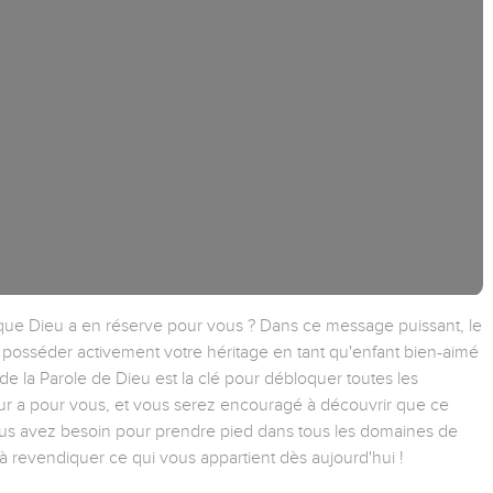
que Dieu a en réserve pour vous ? Dans ce message puissant, le
osséder activement votre héritage en tant qu'enfant bien-aimé
e la Parole de Dieu est la clé pour débloquer toutes les
ur a pour vous, et vous serez encouragé à découvrir que ce
us avez besoin pour prendre pied dans tous les domaines de
à revendiquer ce qui vous appartient dès aujourd'hui !