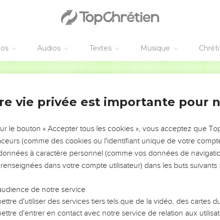
éos
Audios
Textes
Musique
Chrét
re vie privée est importante pour 
NEMENT DE L’ANNÉE !
ÉVITER LES VOTRES ?
sur le bouton « Accepter tous les cookies », vous acceptez que T
traceurs (comme des cookies ou l'identifiant unique de votre compte 
tes, leur impact, leur foi ou leur vision. Mais on voit
s données à caractère personnel (comme vos données de navigatio
fficiles qu'ils ont traversés, alors même que ce sont
 renseignées dans votre compte utilisateur) dans les buts suivants 
audience de notre service
s, et responsables reviennent sur les erreurs
 avancer avec plus de sagesse afin que leurs erreurs
ttre d'utiliser des services tiers tels que de la vidéo, des cartes
un ministère, une équipe, un groupe ou une famille,
ttre d'entrer en contact avec notre service de relation aux utilisat