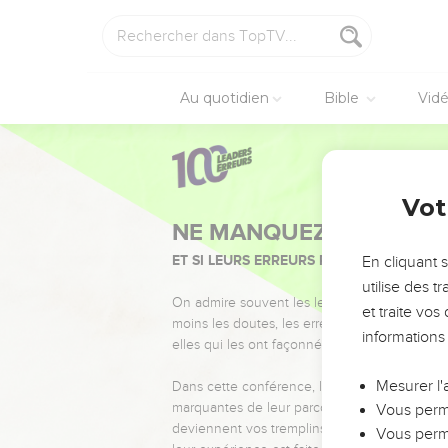
Au quotidien
Bible
Vid
Vot
NE MANQUEZ PAS L’ÉVÉ
ET SI LEURS ERREURS POUVAIENT VOUS 
En cliquant 
utilise des 
On admire souvent les leaders pour leurs réussi
et traite vo
moins les doutes, les erreurs et les saisons di
informations
elles qui les ont façonnés.
Mesurer l'
Dans cette conférence, leaders, entrepreneur
marquantes de leur parcours et les clés pour
Vous perme
deviennent vos tremplins. Que vous guidiez 
Vous perme