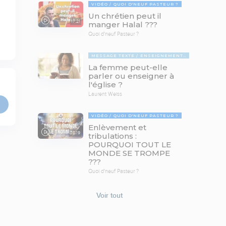
VIDÉO
QUOI D'NEUF PASTEUR ?
Un chrétien peut il
17:21
manger Halal ???
Quoi d'neuf Pasteur ?
MESSAGE TEXTE
ENSEIGNEMENTS BIBLIQUES
La femme peut-elle
parler ou enseigner à
l'église ?
Laurent Weiss
VIDÉO
QUOI D'NEUF PASTEUR ?
Enlèvement et
78:19
tribulations :
POURQUOI TOUT LE
MONDE SE TROMPE
???
Quoi d'neuf Pasteur ?
Voir tout