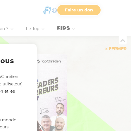
Faire un don
ien ?
Le Top
FERMER
nous
opChrétien
utilisateur)
n et les
:
 du monde…
eurs.