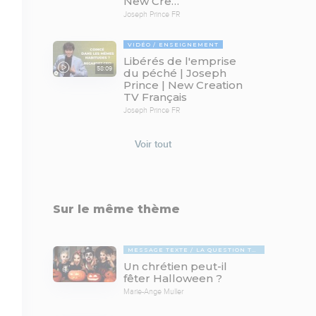
New Cre…
Joseph Prince FR
VIDÉO
ENSEIGNEMENT
Libérés de l'emprise
58:09
du péché | Joseph
Prince | New Creation
TV Français
Joseph Prince FR
Voir tout
Sur le même thème
MESSAGE TEXTE
LA QUESTION TABOUE
Un chrétien peut-il
fêter Halloween ?
Marie-Ange Muller