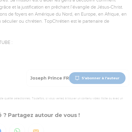
es. Sa mission est d’aider les gens à découvrir comment
râce et la justification en prêchant l’évangile de Jésus-Christ.
lions de foyers en Amérique du Nord, en Europe, en Afrique, en
au séculier ou chrétien. TopChrétien est le partenaire de
UBE :
Joseph Prince FR
S'abonner à l'auteur
 qualité sélectionnés. Toutefois, si vous veniez à trouver un contenu vidéo illicite ou avec un
 ? Partagez autour de vous !