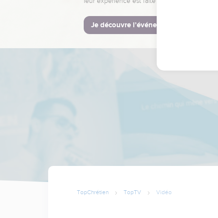
leur expérience est faite pour vous.
Je découvre l’événement
TopChrétien
TopTV
Vidéo