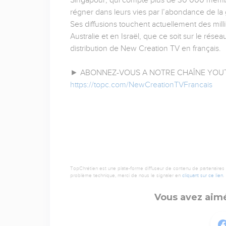
Singapour, qui compte plus de 30 000 membr
régner dans leurs vies par l’abondance de la g
Ses diffusions touchent actuellement des mil
Australie et en Israël, que ce soit sur le rése
distribution de New Creation TV en français.
► ABONNEZ-VOUS A NOTRE CHAÎNE YOUT
https://topc.com/NewCreationTVFrancais
TopChrétien est une plate-forme diffuseur de contenu de partenaires de
problème technique, merci de nous le signaler en
cliquant sur ce lien
.
Vous avez aimé