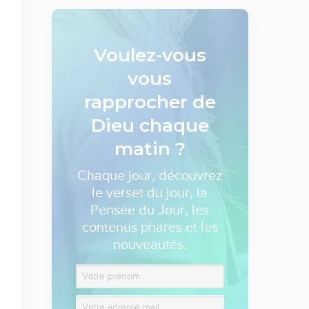
Voulez-vous
vous
rapprocher de
Dieu
chaque
matin ?
Chaque jour, découvrez
le verset du jour, la
Pensée du Jour, les
contenus phares et les
nouveautés.