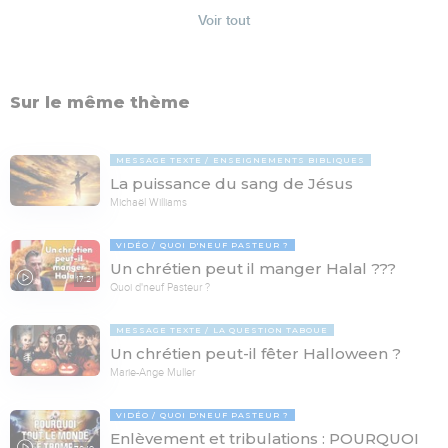
Voir tout
Sur le même thème
MESSAGE TEXTE
ENSEIGNEMENTS BIBLIQUES
La puissance du sang de Jésus
Michaël Williams
VIDÉO
QUOI D'NEUF PASTEUR ?
Un chrétien peut il manger Halal ???
17:21
Quoi d'neuf Pasteur ?
MESSAGE TEXTE
LA QUESTION TABOUE
Un chrétien peut-il fêter Halloween ?
Marie-Ange Muller
VIDÉO
QUOI D'NEUF PASTEUR ?
Enlèvement et tribulations : POURQUOI