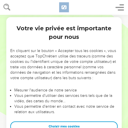
Votre vie privée est importante
pour nous
NE MANQUEZ PAS L’ÉVÉNEMENT
En cliquant sur le bouton « Accepter tous les cookies », vous
DE L’ANNÉE !
acceptez que TopChrétien utilise des traceurs (comme des
cookies ou l'identifiant unique de votre compte utilisateur) et
ET SI LEURS ERREURS POUVAIENT VOUS ÉVITER LES
traite vos données à caractère personnel (comme vos
VOTRES ?
données de navigation et les informations renseignées dans
votre compte utilisateur) dans les buts suivants :
On admire souvent les leaders pour leurs réussites, leur impact,
leur foi ou leur vision. Mais on voit moins les doutes, les erreurs
Mesurer l'audience de notre service
Vous permettre d'utiliser des services tiers tels que de la
et les saisons difficiles qu'ils ont traversés, alors même que ce
vidéo, des cartes du monde…
sont elles qui les ont façonnés.
Vous permettre d'entrer en contact avec notre service de
relation aux utilisateurs.
Dans cette conférence, leaders, entrepreneurs, et responsables
reviennent sur les erreurs marquantes de leur parcours et les
clés pour avancer avec plus de sagesse afin que leurs erreurs
Choisir mes cookies