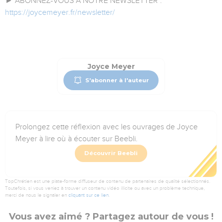
► ABONNEZ-VOUS A NOTRE NEWSLETTER :
https://joycemeyer.fr/newsletter/
Joyce Meyer
S'abonner à l'auteur
Prolongez cette réflexion avec les ouvrages de Joyce
Meyer à lire où à écouter sur Beebli.
Découvrir Beebli
TopChrétien est une plate-forme diffuseur de contenu de partenaires de qualité sélectionnés.
Toutefois, si vous veniez à trouver un contenu vidéo illicite ou avec un problème technique,
merci de nous le signaler en
cliquant sur ce lien
.
Vous avez aimé ? Partagez autour de vous !