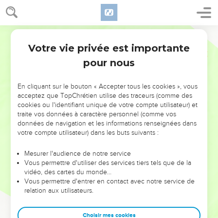
Votre vie privée est importante
pour nous
NE MANQUEZ PAS L’ÉVÉNEMENT
En cliquant sur le bouton « Accepter tous les cookies », vous
DE L’ANNÉE !
acceptez que TopChrétien utilise des traceurs (comme des
cookies ou l'identifiant unique de votre compte utilisateur) et
ET SI LEURS ERREURS POUVAIENT VOUS ÉVITER LES
traite vos données à caractère personnel (comme vos
VOTRES ?
données de navigation et les informations renseignées dans
votre compte utilisateur) dans les buts suivants :
On admire souvent les leaders pour leurs réussites, leur impact,
leur foi ou leur vision. Mais on voit moins les doutes, les erreurs
Mesurer l'audience de notre service
Vous permettre d'utiliser des services tiers tels que de la
et les saisons difficiles qu'ils ont traversés, alors même que ce
vidéo, des cartes du monde…
sont elles qui les ont façonnés.
Vous permettre d'entrer en contact avec notre service de
relation aux utilisateurs.
Dans cette conférence, leaders, entrepreneurs, et responsables
reviennent sur les erreurs marquantes de leur parcours et les
clés pour avancer avec plus de sagesse afin que leurs erreurs
Choisir mes cookies