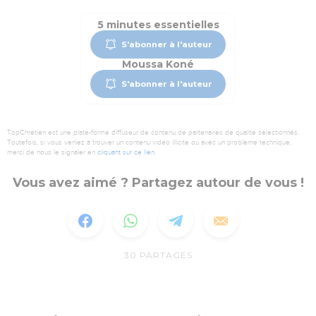
5 minutes essentielles
S'abonner à l'auteur
Moussa Koné
S'abonner à l'auteur
TopChrétien est une plate-forme diffuseur de contenu de partenaires de qualité sélectionnés.
Toutefois, si vous veniez à trouver un contenu vidéo illicite ou avec un problème technique,
merci de nous le signaler en
cliquant sur ce lien
.
Vous avez aimé ? Partagez autour de vous !
30
PARTAGES