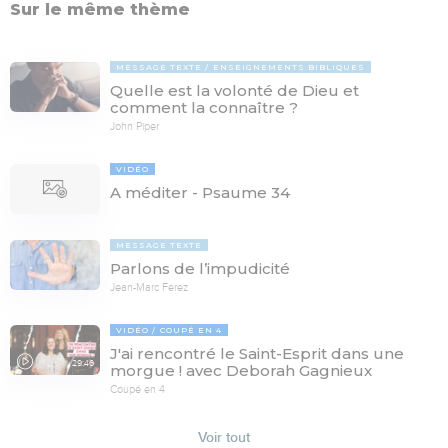
Sur le même thème
MESSAGE TEXTE
ENSEIGNEMENTS BIBLIQUES
Quelle est la volonté de Dieu et
comment la connaître ?
John Piper
VIDÉO
A méditer - Psaume 34
MESSAGE TEXTE
Parlons de l’impudicité
Jean-Marc Ferez
VIDÉO
COUPÉ EN 4
J'ai rencontré le Saint-Esprit dans une
29:46
morgue ! avec Deborah Gagnieux
Coupé en 4
Voir tout