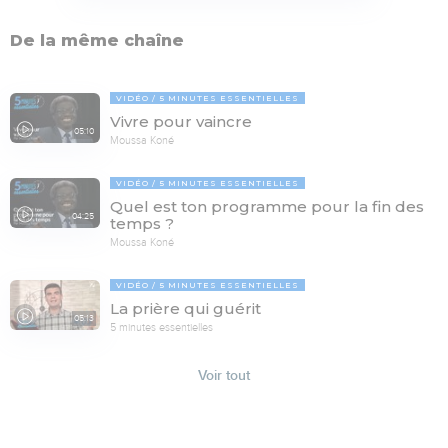
De la même chaîne
VIDÉO
5 MINUTES ESSENTIELLES
Vivre pour vaincre
05:10
Moussa Koné
VIDÉO
5 MINUTES ESSENTIELLES
Quel est ton programme pour la fin des
04:25
temps ?
Moussa Koné
VIDÉO
5 MINUTES ESSENTIELLES
La prière qui guérit
05:13
5 minutes essentielles
Voir tout