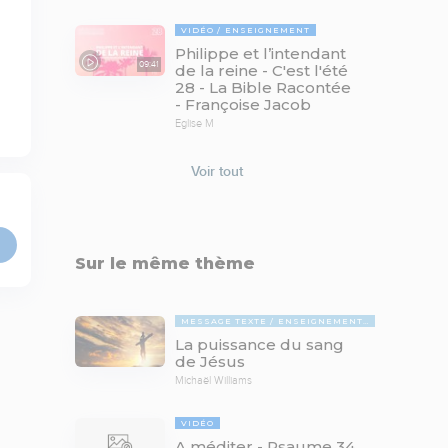
VIDÉO
ENSEIGNEMENT
Philippe et l’intendant
09:41
de la reine - C'est l'été
28 - La Bible Racontée
- Françoise Jacob
Eglise M
Voir tout
Sur le même thème
MESSAGE TEXTE
ENSEIGNEMENTS BIBLIQUES
La puissance du sang
de Jésus
Michaël Williams
VIDÉO
A méditer - Psaume 34