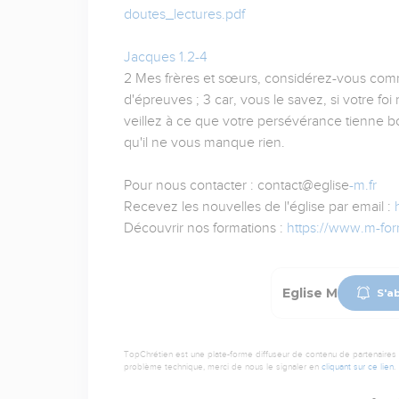
doutes_lectures.pdf
Jacques 1.2-4
2 Mes frères et sœurs, considérez-vous comm
d'épreuves ; 3 car, vous le savez, si votre foi
veillez à ce que votre persévérance tienne bo
qu'il ne vous manque rien.
Pour nous contacter : contact@eglise
-m.fr
Recevez les nouvelles de l'église par email :
Découvrir nos formations :
https://www.m-form
Eglise M
S'a
TopChrétien est une plate-forme diffuseur de contenu de partenaires de
problème technique, merci de nous le signaler en
cliquant sur ce lien
.