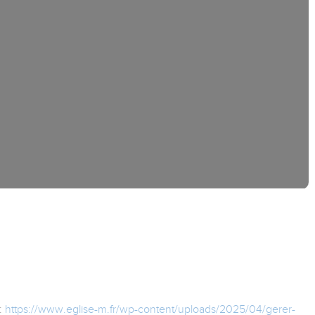
:
https://www.eglise-m.fr/wp-content/uploads/2025/04/gerer-