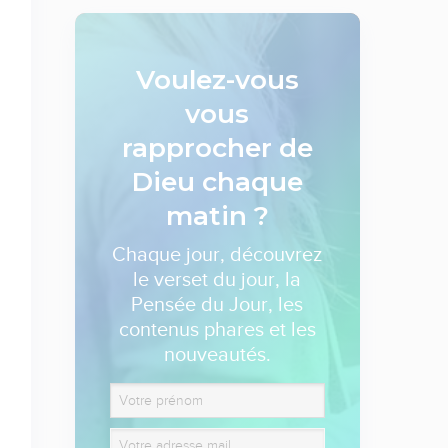
Voulez-vous
vous
rapprocher de
Dieu
chaque
matin ?
Chaque jour, découvrez
le verset du jour, la
Pensée du Jour, les
contenus phares et les
nouveautés.