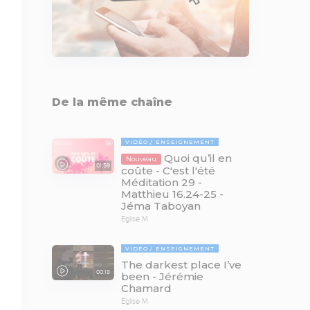
De la même chaîne
VIDÉO
ENSEIGNEMENT
Quoi qu’il en
Nouveau
01:59
coûte - C'est l'été
Méditation 29 -
Matthieu 16.24-25 -
Jéma Taboyan
Eglise M
VIDÉO
ENSEIGNEMENT
The darkest place I’ve
00:18
been - Jérémie
Chamard
Eglise M