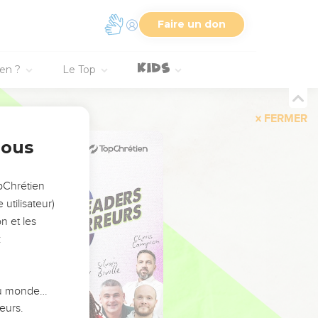
Faire un don
ien ?
Le Top
FERMER
nous
opChrétien
utilisateur)
n et les
:
 du monde…
eurs.