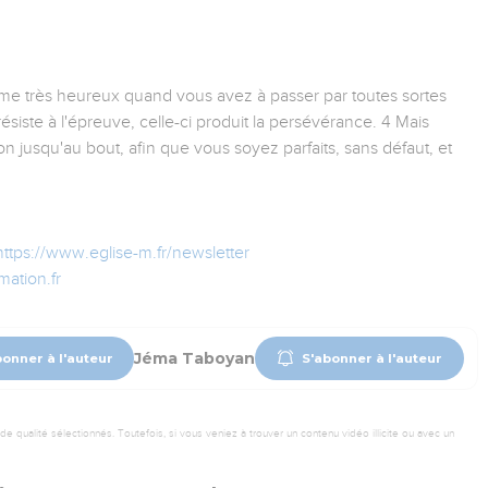
e très heureux quand vous avez à passer par toutes sortes
 résiste à l'épreuve, celle-ci produit la persévérance. 4 Mais
n jusqu'au bout, afin que vous soyez parfaits, sans défaut, et
https://www.eglise-m.fr/newsletter
ation.fr
Jéma Taboyan
bonner à l'auteur
S'abonner à l'auteur
 qualité sélectionnés. Toutefois, si vous veniez à trouver un contenu vidéo illicite ou avec un