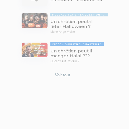
MESSAGE TEXTE
LA QUESTION TABOUE
Un chrétien peut-il
fêter Halloween ?
Marie-Ange Muller
VIDÉO
QUOI D'NEUF PASTEUR ?
Un chrétien peut il
17:21
manger Halal ???
Quoi d'neuf Pasteur ?
Voir tout