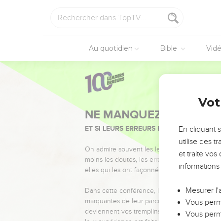
Au quotidien
Bible
Vid
Vot
NE MANQUEZ PAS L’ÉVÉ
ET SI LEURS ERREURS POUVAIENT VOUS 
En cliquant 
utilise des 
On admire souvent les leaders pour leurs réussi
et traite vo
moins les doutes, les erreurs et les saisons di
informations
elles qui les ont façonnés.
Mesurer l'
Dans cette conférence, leaders, entrepreneur
marquantes de leur parcours et les clés pour
Vous perme
deviennent vos tremplins. Que vous guidiez 
Vous perme