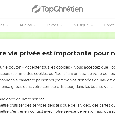
éos
Audios
Textes
Musique
Chrét
re vie privée est importante pour 
NEMENT DE L’ANNÉE !
ÉVITER LES VOTRES ?
sur le bouton « Accepter tous les cookies », vous acceptez que T
traceurs (comme des cookies ou l'identifiant unique de votre compte 
tes, leur impact, leur foi ou leur vision. Mais on voit
s données à caractère personnel (comme vos données de navigatio
fficiles qu'ils ont traversés, alors même que ce sont
 renseignées dans votre compte utilisateur) dans les buts suivants 
audience de notre service
s, et responsables reviennent sur les erreurs
 avancer avec plus de sagesse afin que leurs erreurs
ttre d'utiliser des services tiers tels que de la vidéo, des cartes
un ministère, une équipe, un groupe ou une famille,
ttre d'entrer en contact avec notre service de relation aux utilisat