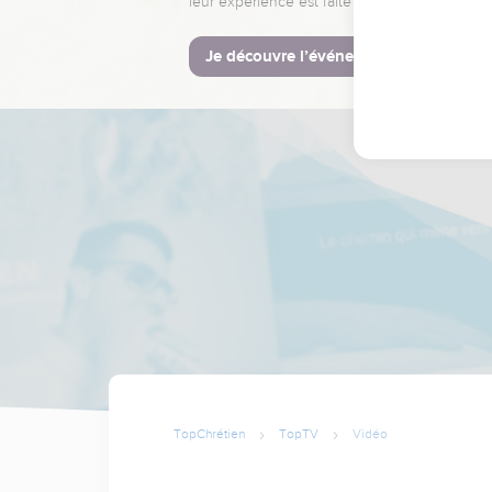
leur expérience est faite pour vous.
Je découvre l’événement
TopChrétien
TopTV
Vidéo