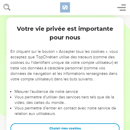
Votre vie privée est importante
pour nous
NE MANQUEZ PAS L’ÉVÉNEMENT
En cliquant sur le bouton « Accepter tous les cookies », vous
DE L’ANNÉE !
acceptez que TopChrétien utilise des traceurs (comme des
cookies ou l'identifiant unique de votre compte utilisateur) et
ET SI LEURS ERREURS POUVAIENT VOUS ÉVITER LES
traite vos données à caractère personnel (comme vos
VOTRES ?
données de navigation et les informations renseignées dans
votre compte utilisateur) dans les buts suivants :
On admire souvent les leaders pour leurs réussites, leur impact,
leur foi ou leur vision. Mais on voit moins les doutes, les erreurs
Mesurer l'audience de notre service
Vous permettre d'utiliser des services tiers tels que de la
et les saisons difficiles qu'ils ont traversés, alors même que ce
vidéo, des cartes du monde…
sont elles qui les ont façonnés.
Vous permettre d'entrer en contact avec notre service de
relation aux utilisateurs.
Dans cette conférence, leaders, entrepreneurs, et responsables
reviennent sur les erreurs marquantes de leur parcours et les
clés pour avancer avec plus de sagesse afin que leurs erreurs
Choisir mes cookies