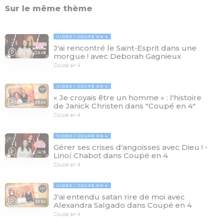
Sur le même thème
VIDÉO
COUPÉ EN 4
J'ai rencontré le Saint-Esprit dans une
29:46
morgue ! avec Deborah Gagnieux
Coupé en 4
VIDÉO
COUPÉ EN 4
« Je croyais être un homme » : l'histoire
49:44
de Janick Christen dans "Coupé en 4"
Coupé en 4
VIDÉO
COUPÉ EN 4
Gérer ses crises d'angoisses avec Dieu ! -
14:16
Linoï Chabot dans Coupé en 4
Coupé en 4
VIDÉO
COUPÉ EN 4
J'ai entendu satan rire de moi avec
33:54
Alexandra Salgado dans Coupé en 4
Coupé en 4