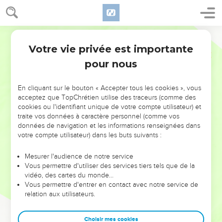
Votre vie privée est importante
pour nous
NE MANQUEZ PAS L’ÉVÉNEMENT
En cliquant sur le bouton « Accepter tous les cookies », vous
DE L’ANNÉE !
acceptez que TopChrétien utilise des traceurs (comme des
cookies ou l'identifiant unique de votre compte utilisateur) et
ET SI LEURS ERREURS POUVAIENT VOUS ÉVITER LES
traite vos données à caractère personnel (comme vos
VOTRES ?
données de navigation et les informations renseignées dans
votre compte utilisateur) dans les buts suivants :
On admire souvent les leaders pour leurs réussites, leur impact,
leur foi ou leur vision. Mais on voit moins les doutes, les erreurs
Mesurer l'audience de notre service
Vous permettre d'utiliser des services tiers tels que de la
et les saisons difficiles qu'ils ont traversés, alors même que ce
vidéo, des cartes du monde…
sont elles qui les ont façonnés.
Vous permettre d'entrer en contact avec notre service de
relation aux utilisateurs.
Dans cette conférence, leaders, entrepreneurs, et responsables
reviennent sur les erreurs marquantes de leur parcours et les
clés pour avancer avec plus de sagesse afin que leurs erreurs
Choisir mes cookies