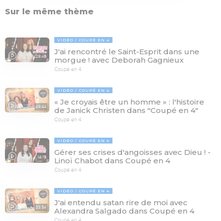
Sur le même thème
VIDÉO
COUPÉ EN 4
J'ai rencontré le Saint-Esprit dans une
29:46
morgue ! avec Deborah Gagnieux
Coupé en 4
VIDÉO
COUPÉ EN 4
« Je croyais être un homme » : l'histoire
49:44
de Janick Christen dans "Coupé en 4"
Coupé en 4
VIDÉO
COUPÉ EN 4
Gérer ses crises d'angoisses avec Dieu ! -
14:16
Linoï Chabot dans Coupé en 4
Coupé en 4
VIDÉO
COUPÉ EN 4
J'ai entendu satan rire de moi avec
33:54
Alexandra Salgado dans Coupé en 4
Coupé en 4