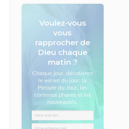
Voulez-vous
vous
rapprocher de
Dieu
chaque
matin ?
Chaque jour, découvrez
le verset du jour, la
Pensée du Jour, les
contenus phares et les
nouveautés.