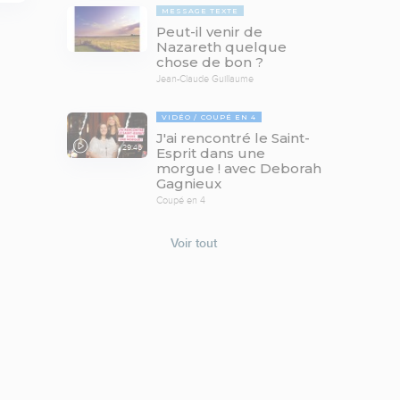
MESSAGE TEXTE
Peut-il venir de
Nazareth quelque
chose de bon ?
Jean-Claude Guillaume
VIDÉO
COUPÉ EN 4
J'ai rencontré le Saint-
29:46
Esprit dans une
morgue ! avec Deborah
Gagnieux
Coupé en 4
Voir tout