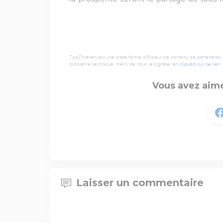
TopChrétien est une plate-forme diffuseur de contenu de partenaires de
problème technique, merci de nous le signaler en
cliquant sur ce lien
.
Vous avez aimé
Laisser un commentaire