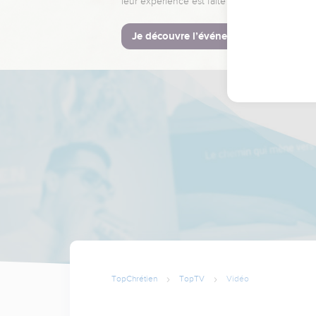
leur expérience est faite pour vous.
Je découvre l’événement
TopChrétien
TopTV
Vidéo