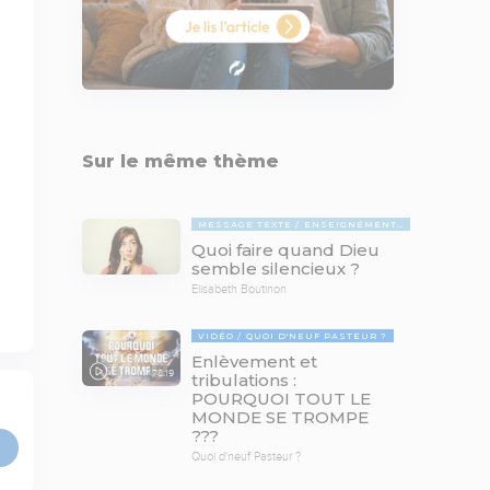
Sur le même thème
MESSAGE TEXTE
ENSEIGNEMENTS BIBLIQUES
Quoi faire quand Dieu
semble silencieux ?
Elisabeth Boutinon
VIDÉO
QUOI D'NEUF PASTEUR ?
Enlèvement et
78:19
tribulations :
POURQUOI TOUT LE
MONDE SE TROMPE
???
Quoi d'neuf Pasteur ?