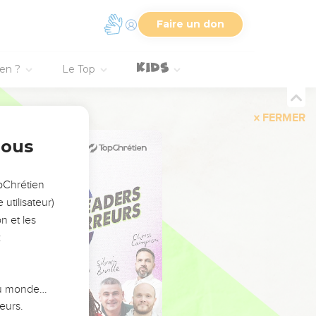
Faire un don
ien ?
Le Top
FERMER
nous
opChrétien
utilisateur)
n et les
:
 du monde…
eurs.