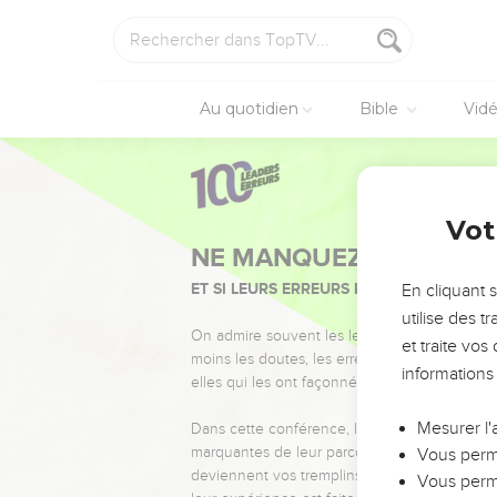
Au quotidien
Bible
Vid
Vot
NE MANQUEZ PAS L’ÉVÉ
ET SI LEURS ERREURS POUVAIENT VOUS 
En cliquant 
utilise des 
On admire souvent les leaders pour leurs réussi
et traite vo
moins les doutes, les erreurs et les saisons di
informations
elles qui les ont façonnés.
Mesurer l'
Dans cette conférence, leaders, entrepreneur
marquantes de leur parcours et les clés pour
Vous perme
deviennent vos tremplins. Que vous guidiez 
Vous perme