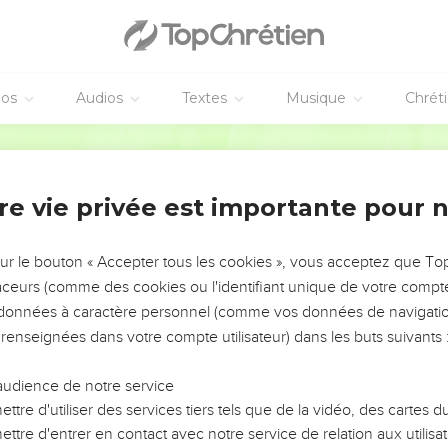
éos
Audios
Textes
Musique
Chrét
re vie privée est importante pour 
NEMENT DE L’ANNÉE !
ÉVITER LES VOTRES ?
sur le bouton « Accepter tous les cookies », vous acceptez que T
traceurs (comme des cookies ou l'identifiant unique de votre compte 
tes, leur impact, leur foi ou leur vision. Mais on voit
s données à caractère personnel (comme vos données de navigatio
fficiles qu'ils ont traversés, alors même que ce sont
 renseignées dans votre compte utilisateur) dans les buts suivants 
audience de notre service
s, et responsables reviennent sur les erreurs
 avancer avec plus de sagesse afin que leurs erreurs
ttre d'utiliser des services tiers tels que de la vidéo, des cartes
un ministère, une équipe, un groupe ou une famille,
ttre d'entrer en contact avec notre service de relation aux utilisat