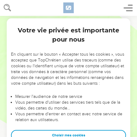
Votre vie privée est importante
pour nous
NE MANQUEZ PAS L’ÉVÉNEMENT
En cliquant sur le bouton « Accepter tous les cookies », vous
DE L’ANNÉE !
acceptez que TopChrétien utilise des traceurs (comme des
cookies ou l'identifiant unique de votre compte utilisateur) et
ET SI LEURS ERREURS POUVAIENT VOUS ÉVITER LES
traite vos données à caractère personnel (comme vos
VOTRES ?
données de navigation et les informations renseignées dans
votre compte utilisateur) dans les buts suivants :
On admire souvent les leaders pour leurs réussites, leur impact,
leur foi ou leur vision. Mais on voit moins les doutes, les erreurs
Mesurer l'audience de notre service
Vous permettre d'utiliser des services tiers tels que de la
et les saisons difficiles qu'ils ont traversés, alors même que ce
vidéo, des cartes du monde…
sont elles qui les ont façonnés.
Vous permettre d'entrer en contact avec notre service de
relation aux utilisateurs.
Dans cette conférence, leaders, entrepreneurs, et responsables
reviennent sur les erreurs marquantes de leur parcours et les
clés pour avancer avec plus de sagesse afin que leurs erreurs
Choisir mes cookies