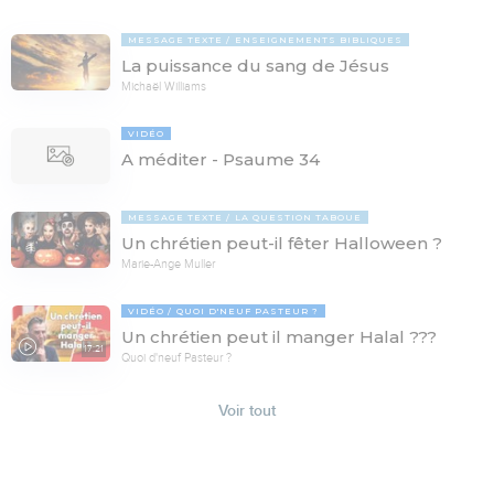
MESSAGE TEXTE
ENSEIGNEMENTS BIBLIQUES
La puissance du sang de Jésus
Michaël Williams
VIDÉO
A méditer - Psaume 34
MESSAGE TEXTE
LA QUESTION TABOUE
Un chrétien peut-il fêter Halloween ?
Marie-Ange Muller
VIDÉO
QUOI D'NEUF PASTEUR ?
Un chrétien peut il manger Halal ???
17:21
Quoi d'neuf Pasteur ?
Voir tout