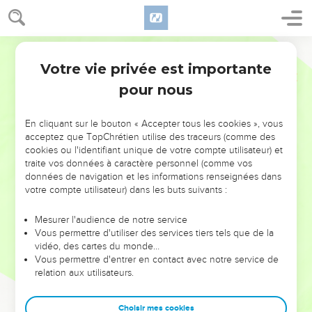
Votre vie privée est importante
pour nous
NE MANQUEZ PAS L’ÉVÉNEMENT
En cliquant sur le bouton « Accepter tous les cookies », vous
DE L’ANNÉE !
acceptez que TopChrétien utilise des traceurs (comme des
cookies ou l'identifiant unique de votre compte utilisateur) et
ET SI LEURS ERREURS POUVAIENT VOUS ÉVITER LES
traite vos données à caractère personnel (comme vos
VOTRES ?
données de navigation et les informations renseignées dans
votre compte utilisateur) dans les buts suivants :
On admire souvent les leaders pour leurs réussites, leur impact,
leur foi ou leur vision. Mais on voit moins les doutes, les erreurs
Mesurer l'audience de notre service
Vous permettre d'utiliser des services tiers tels que de la
et les saisons difficiles qu'ils ont traversés, alors même que ce
vidéo, des cartes du monde…
sont elles qui les ont façonnés.
Vous permettre d'entrer en contact avec notre service de
relation aux utilisateurs.
Dans cette conférence, leaders, entrepreneurs, et responsables
reviennent sur les erreurs marquantes de leur parcours et les
clés pour avancer avec plus de sagesse afin que leurs erreurs
Choisir mes cookies