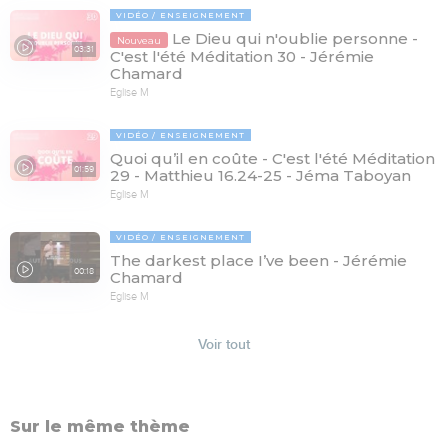
VIDÉO
ENSEIGNEMENT
Le Dieu qui n'oublie personne -
Nouveau
03:31
C'est l'été Méditation 30 - Jérémie
Chamard
Eglise M
VIDÉO
ENSEIGNEMENT
Quoi qu’il en coûte - C'est l'été Méditation
01:59
29 - Matthieu 16.24-25 - Jéma Taboyan
Eglise M
VIDÉO
ENSEIGNEMENT
The darkest place I’ve been - Jérémie
00:18
Chamard
Eglise M
Voir tout
Sur le même thème