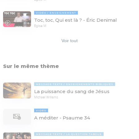
VIDÉO
ENSEIGNEMENT
Toc, toc, Qui est là ? - Éric Denimal
31:16
Eglise M
Voir tout
Sur le même thème
MESSAGE TEXTE
ENSEIGNEMENTS BIBLIQUES
La puissance du sang de Jésus
Michaël Williams
VIDÉO
A méditer - Psaume 34
MESSAGE TEXTE
LA QUESTION TABOUE