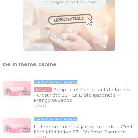
De la même chaîne
VIDÉO
ENSEIGNEMENT
Philippe et l’intendant de la reine
Nouveau
09:41
- C'est l'été 28 - La Bible Racontée -
Françoise Jacob
Eglise M
VIDÉO
ENSEIGNEMENT
La femme qui n'est jamais repartie - C'est
02:23
l'été Méditation 27 - Jérémie Chamard
Eglise M