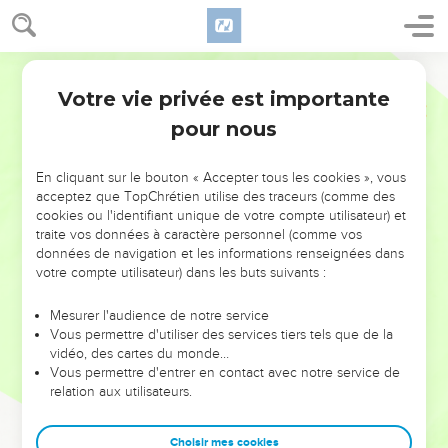
Votre vie privée est importante
pour nous
NE MANQUEZ PAS L’ÉVÉNEMENT
En cliquant sur le bouton « Accepter tous les cookies », vous
DE L’ANNÉE !
acceptez que TopChrétien utilise des traceurs (comme des
cookies ou l'identifiant unique de votre compte utilisateur) et
ET SI LEURS ERREURS POUVAIENT VOUS ÉVITER LES
traite vos données à caractère personnel (comme vos
VOTRES ?
données de navigation et les informations renseignées dans
votre compte utilisateur) dans les buts suivants :
On admire souvent les leaders pour leurs réussites, leur impact,
leur foi ou leur vision. Mais on voit moins les doutes, les erreurs
Mesurer l'audience de notre service
Vous permettre d'utiliser des services tiers tels que de la
et les saisons difficiles qu'ils ont traversés, alors même que ce
vidéo, des cartes du monde…
sont elles qui les ont façonnés.
Vous permettre d'entrer en contact avec notre service de
relation aux utilisateurs.
Dans cette conférence, leaders, entrepreneurs, et responsables
reviennent sur les erreurs marquantes de leur parcours et les
clés pour avancer avec plus de sagesse afin que leurs erreurs
Choisir mes cookies