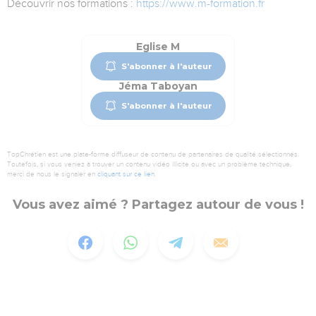
Découvrir nos formations :
https://www.m-formation.fr
Eglise M
S'abonner à l'auteur
Jéma Taboyan
S'abonner à l'auteur
TopChrétien est une plate-forme diffuseur de contenu de partenaires de qualité sélectionnés.
Toutefois, si vous veniez à trouver un contenu vidéo illicite ou avec un problème technique,
merci de nous le signaler en
cliquant sur ce lien
.
Vous avez aimé ? Partagez autour de vous !