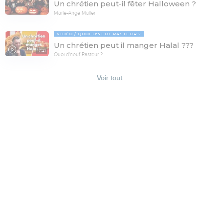
Un chrétien peut-il fêter Halloween ?
Marie-Ange Muller
VIDÉO
QUOI D'NEUF PASTEUR ?
Un chrétien peut il manger Halal ???
17:21
Quoi d'neuf Pasteur ?
Voir tout