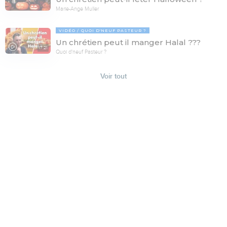
Marie-Ange Muller
VIDÉO
QUOI D'NEUF PASTEUR ?
Un chrétien peut il manger Halal ???
17:21
Quoi d'neuf Pasteur ?
Voir tout