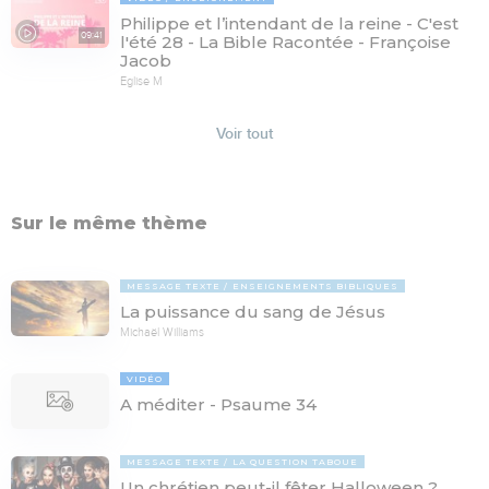
Philippe et l’intendant de la reine - C'est
09:41
l'été 28 - La Bible Racontée - Françoise
Jacob
Eglise M
Voir tout
Sur le même thème
MESSAGE TEXTE
ENSEIGNEMENTS BIBLIQUES
La puissance du sang de Jésus
Michaël Williams
VIDÉO
A méditer - Psaume 34
MESSAGE TEXTE
LA QUESTION TABOUE
Un chrétien peut-il fêter Halloween ?