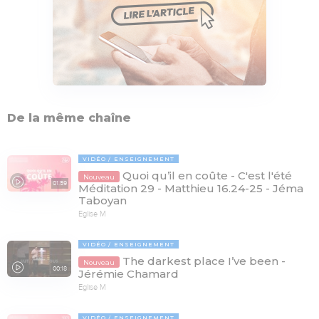
De la même chaîne
VIDÉO
ENSEIGNEMENT
Quoi qu’il en coûte - C'est l'été
Nouveau
01:59
Méditation 29 - Matthieu 16.24-25 - Jéma
Taboyan
Eglise M
VIDÉO
ENSEIGNEMENT
The darkest place I’ve been -
Nouveau
00:18
Jérémie Chamard
Eglise M
VIDÉO
ENSEIGNEMENT