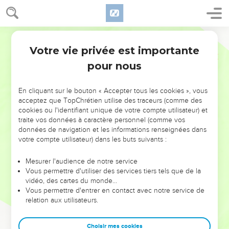
Votre vie privée est importante
pour nous
NE MANQUEZ PAS L’ÉVÉNEMENT
En cliquant sur le bouton « Accepter tous les cookies », vous
DE L’ANNÉE !
acceptez que TopChrétien utilise des traceurs (comme des
cookies ou l'identifiant unique de votre compte utilisateur) et
ET SI LEURS ERREURS POUVAIENT VOUS ÉVITER LES
traite vos données à caractère personnel (comme vos
VOTRES ?
données de navigation et les informations renseignées dans
votre compte utilisateur) dans les buts suivants :
On admire souvent les leaders pour leurs réussites, leur impact,
leur foi ou leur vision. Mais on voit moins les doutes, les erreurs
Mesurer l'audience de notre service
Vous permettre d'utiliser des services tiers tels que de la
et les saisons difficiles qu'ils ont traversés, alors même que ce
vidéo, des cartes du monde…
sont elles qui les ont façonnés.
Vous permettre d'entrer en contact avec notre service de
relation aux utilisateurs.
Dans cette conférence, leaders, entrepreneurs, et responsables
reviennent sur les erreurs marquantes de leur parcours et les
clés pour avancer avec plus de sagesse afin que leurs erreurs
Choisir mes cookies