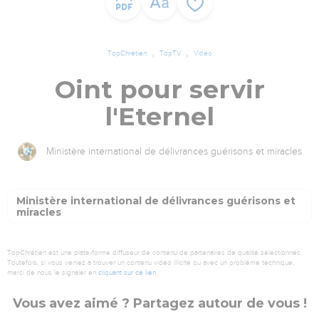
TopChrétien
TopTV
Vidéo
Oint pour servir
l'Eternel
Ministère international de délivrances guérisons et miracles
Ministère international de délivrances guérisons et
miracles
TopChrétien est une plate-forme diffuseur de contenu de partenaires de qualité sélectionnés.
Toutefois, si vous veniez à trouver un contenu vidéo illicite ou avec un problème technique,
merci de nous le signaler en
cliquant sur ce lien
.
Vous avez aimé ? Partagez autour de vous !