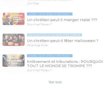
John Piper
VIDÉO
QUOI D'NEUF PASTEUR ?
Un chrétien peut il manger Halal ???
17:21
Quoi d'neuf Pasteur ?
MESSAGE TEXTE
LA QUESTION TABOUE
Un chrétien peut-il fêter Halloween ?
Marie-Ange Muller
VIDÉO
QUOI D'NEUF PASTEUR ?
Enlèvement et tribulations : POURQUOI
78:19
TOUT LE MONDE SE TROMPE ???
Quoi d'neuf Pasteur ?
Voir tout