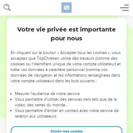
Votre vie privée est importante
pour nous
NE MANQUEZ PAS L’ÉVÉNEMENT
En cliquant sur le bouton « Accepter tous les cookies », vous
DE L’ANNÉE !
acceptez que TopChrétien utilise des traceurs (comme des
cookies ou l'identifiant unique de votre compte utilisateur) et
ET SI LEURS ERREURS POUVAIENT VOUS ÉVITER LES
traite vos données à caractère personnel (comme vos
VOTRES ?
données de navigation et les informations renseignées dans
votre compte utilisateur) dans les buts suivants :
On admire souvent les leaders pour leurs réussites, leur impact,
leur foi ou leur vision. Mais on voit moins les doutes, les erreurs
Mesurer l'audience de notre service
Vous permettre d'utiliser des services tiers tels que de la
et les saisons difficiles qu'ils ont traversés, alors même que ce
vidéo, des cartes du monde…
sont elles qui les ont façonnés.
Vous permettre d'entrer en contact avec notre service de
relation aux utilisateurs.
Dans cette conférence, leaders, entrepreneurs, et responsables
reviennent sur les erreurs marquantes de leur parcours et les
clés pour avancer avec plus de sagesse afin que leurs erreurs
Choisir mes cookies