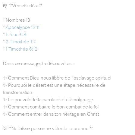
📖 **Versets clés :**
* Nombres 13
*
Apocalypse 12:11
*
1 Jean 5:4
*
2 Timothée 1:7
*
1 Timothée 6:12
Dans ce message, tu découvriras :
✨ Comment Dieu nous libère de l’esclavage spirituel
✨ Pourquoi le désert est une étape nécessaire de
transformation
✨ Le pouvoir de la parole et du témoignage
✨ Comment combattre le bon combat de la foi
✨ Comment entrer dans ton héritage en Christ
⚔️ **Ne laisse personne voler ta couronne.**