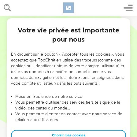
Votre vie privée est importante
pour nous
NE MANQUEZ PAS L’ÉVÉNEMENT
En cliquant sur le bouton « Accepter tous les cookies », vous
DE L’ANNÉE !
acceptez que TopChrétien utilise des traceurs (comme des
cookies ou l'identifiant unique de votre compte utilisateur) et
ET SI LEURS ERREURS POUVAIENT VOUS ÉVITER LES
traite vos données à caractère personnel (comme vos
VOTRES ?
données de navigation et les informations renseignées dans
votre compte utilisateur) dans les buts suivants :
On admire souvent les leaders pour leurs réussites, leur impact,
leur foi ou leur vision. Mais on voit moins les doutes, les erreurs
Mesurer l'audience de notre service
Vous permettre d'utiliser des services tiers tels que de la
et les saisons difficiles qu'ils ont traversés, alors même que ce
vidéo, des cartes du monde…
sont elles qui les ont façonnés.
Vous permettre d'entrer en contact avec notre service de
relation aux utilisateurs.
Dans cette conférence, leaders, entrepreneurs, et responsables
reviennent sur les erreurs marquantes de leur parcours et les
clés pour avancer avec plus de sagesse afin que leurs erreurs
Choisir mes cookies