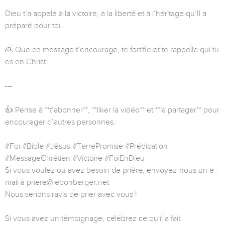
Dieu t’a appelé à la victoire, à la liberté et à l’héritage qu’Il a
préparé pour toi.
🙏 Que ce message t’encourage, te fortifie et te rappelle qui tu
es en Christ.
---
👍 Pense à **t’abonner**, **liker la vidéo** et **la partager** pour
encourager d’autres personnes.
#Foi #Bible #Jésus #TerrePromise #Prédication
#MessageChrétien #Victoire #FoiEnDieu
Si vous voulez ou avez besoin de prière, envoyez-nous un e-
mail à priere@lebonberger.net
Nous serions ravis de prier avec vous !
Si vous avez un témoignage, célébrez ce qu'il a fait