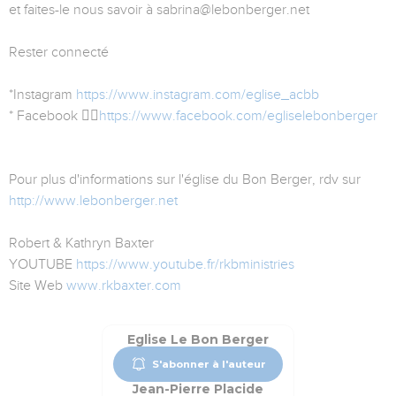
et faites-le nous savoir à sabrina@lebonberger.net
Rester connecté
*Instagram
https://www.instagram.com/eglise_acbb
* Facebook 👉🏻
https://www.facebook.com/egliselebonberger
Pour plus d'informations sur l'église du Bon Berger, rdv sur
http://www.lebonberger.net
Robert & Kathryn Baxter
YOUTUBE
https://www.youtube.fr/rkbministries
Site Web
www.rkbaxter.com
Eglise Le Bon Berger
S'abonner à l'auteur
Jean-Pierre Placide