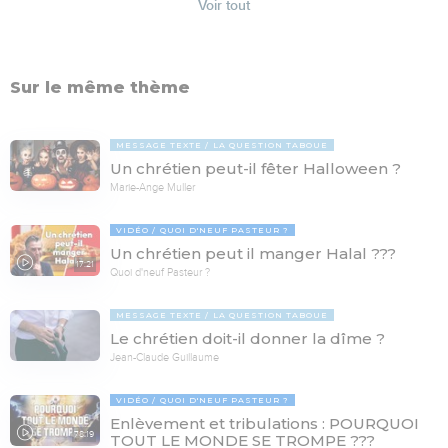
Voir tout
Sur le même thème
MESSAGE TEXTE
LA QUESTION TABOUE
Un chrétien peut-il fêter Halloween ?
Marie-Ange Muller
VIDÉO
QUOI D'NEUF PASTEUR ?
Un chrétien peut il manger Halal ???
17:21
Quoi d'neuf Pasteur ?
MESSAGE TEXTE
LA QUESTION TABOUE
Le chrétien doit-il donner la dîme ?
Jean-Claude Guillaume
VIDÉO
QUOI D'NEUF PASTEUR ?
Enlèvement et tribulations : POURQUOI
78:19
TOUT LE MONDE SE TROMPE ???