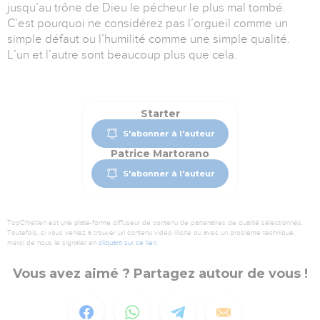
jusqu’au trône de Dieu le pécheur le plus mal tombé.
C’est pourquoi ne considérez pas l’orgueil comme un
simple défaut ou l’humilité comme une simple qualité.
L’un et l’autre sont beaucoup plus que cela.
Starter
S'abonner à l'auteur
Patrice Martorano
S'abonner à l'auteur
TopChrétien est une plate-forme diffuseur de contenu de partenaires de qualité sélectionnés.
Toutefois, si vous veniez à trouver un contenu vidéo illicite ou avec un problème technique,
merci de nous le signaler en
cliquant sur ce lien
.
Vous avez aimé ? Partagez autour de vous !