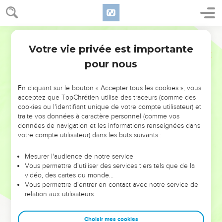
Votre vie privée est importante
pour nous
NE MANQUEZ PAS L’ÉVÉNEMENT
En cliquant sur le bouton « Accepter tous les cookies », vous
DE L’ANNÉE !
acceptez que TopChrétien utilise des traceurs (comme des
cookies ou l'identifiant unique de votre compte utilisateur) et
ET SI LEURS ERREURS POUVAIENT VOUS ÉVITER LES
traite vos données à caractère personnel (comme vos
VOTRES ?
données de navigation et les informations renseignées dans
votre compte utilisateur) dans les buts suivants :
On admire souvent les leaders pour leurs réussites, leur impact,
leur foi ou leur vision. Mais on voit moins les doutes, les erreurs
Mesurer l'audience de notre service
Vous permettre d'utiliser des services tiers tels que de la
et les saisons difficiles qu'ils ont traversés, alors même que ce
vidéo, des cartes du monde…
sont elles qui les ont façonnés.
Vous permettre d'entrer en contact avec notre service de
relation aux utilisateurs.
Dans cette conférence, leaders, entrepreneurs, et responsables
reviennent sur les erreurs marquantes de leur parcours et les
clés pour avancer avec plus de sagesse afin que leurs erreurs
Choisir mes cookies