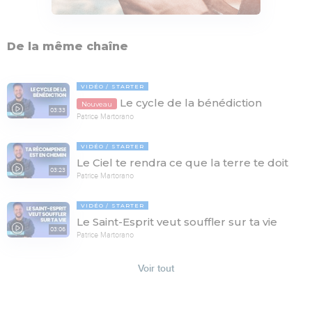
De la même chaîne
VIDÉO
STARTER
Le cycle de la bénédiction
Nouveau
03:33
Patrice Martorano
VIDÉO
STARTER
Le Ciel te rendra ce que la terre te doit
03:23
Patrice Martorano
VIDÉO
STARTER
Le Saint-Esprit veut souffler sur ta vie
03:06
Patrice Martorano
Voir tout