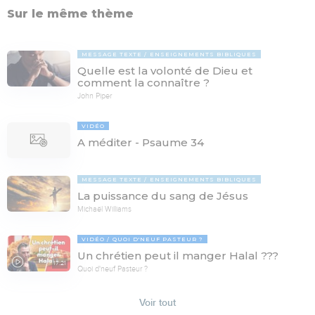
Sur le même thème
MESSAGE TEXTE
ENSEIGNEMENTS BIBLIQUES
Quelle est la volonté de Dieu et
comment la connaître ?
John Piper
VIDÉO
A méditer - Psaume 34
MESSAGE TEXTE
ENSEIGNEMENTS BIBLIQUES
La puissance du sang de Jésus
Michaël Williams
VIDÉO
QUOI D'NEUF PASTEUR ?
Un chrétien peut il manger Halal ???
17:21
Quoi d'neuf Pasteur ?
Voir tout