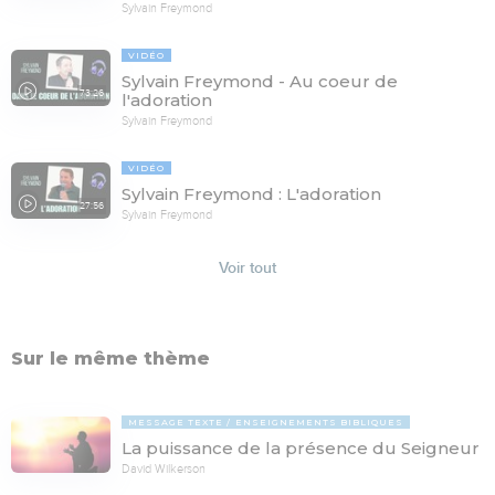
Sylvain Freymond
VIDÉO
Sylvain Freymond - Au coeur de
73:26
l'adoration
Sylvain Freymond
VIDÉO
Sylvain Freymond : L'adoration
27:56
Sylvain Freymond
Voir tout
Sur le même thème
MESSAGE TEXTE
ENSEIGNEMENTS BIBLIQUES
La puissance de la présence du Seigneur
David Wilkerson