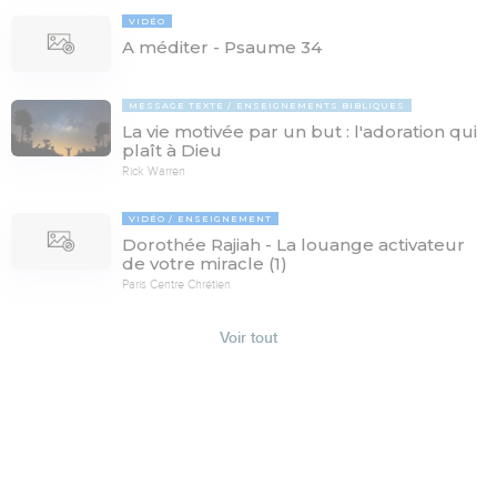
VIDÉO
A méditer - Psaume 34
MESSAGE TEXTE
ENSEIGNEMENTS BIBLIQUES
La vie motivée par un but : l'adoration qui
plaît à Dieu
Rick Warren
VIDÉO
ENSEIGNEMENT
Dorothée Rajiah - La louange activateur
de votre miracle (1)
Paris Centre Chrétien
Voir tout