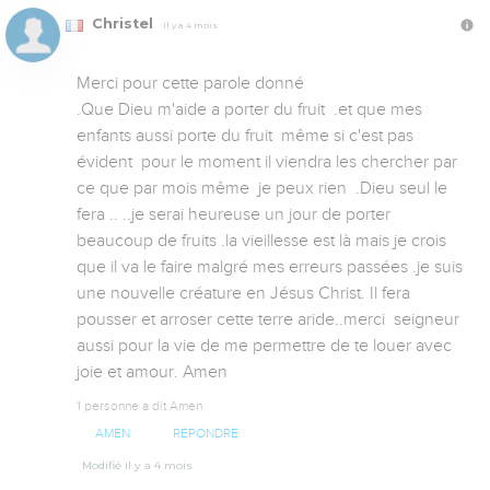
Christel
Il y a 4 mois
Merci pour cette parole donné 

.Que Dieu m'aide a porter du fruit  .et que mes 
enfants aussi porte du fruit  même si c'est pas 
évident  pour le moment il viendra les chercher par 
ce que par mois même  je peux rien  .Dieu seul le 
fera .. ..je serai heureuse un jour de porter  
beaucoup de fruits .la vieillesse est là mais je crois 
que il va le faire malgré mes erreurs passées .je suis 
une nouvelle créature en Jésus Christ. Il fera 
pousser et arroser cette terre aride..merci  seigneur 
aussi pour la vie de me permettre de te louer avec 
joie et amour. Amen
1 personne a dit Amen
AMEN
RÉPONDRE
Modifié il y a 4 mois