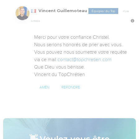
Vincent Guillemoteau
Équipier du Top
Il y a
4 mois
Merci pour votre confiance Christel. 

Nous serions honorés de prier avec vous. 

Vous pouvez nous soumettre votre requête 
via ce mail 
contact@topchretien.com
Que Dieu vous bénisse.

Vincent du TopChrétien
AMEN
RÉPONDRE
👋 Voulez-vous être