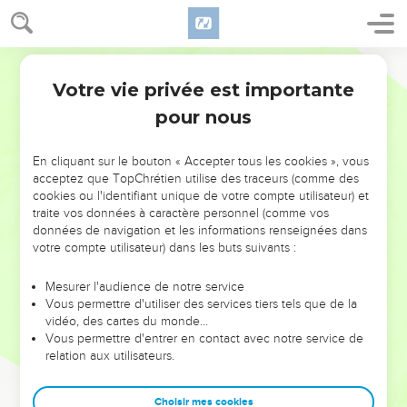
Votre vie privée est importante
pour nous
NE MANQUEZ PAS L’ÉVÉNEMENT
En cliquant sur le bouton « Accepter tous les cookies », vous
DE L’ANNÉE !
acceptez que TopChrétien utilise des traceurs (comme des
cookies ou l'identifiant unique de votre compte utilisateur) et
ET SI LEURS ERREURS POUVAIENT VOUS ÉVITER LES
traite vos données à caractère personnel (comme vos
VOTRES ?
données de navigation et les informations renseignées dans
votre compte utilisateur) dans les buts suivants :
On admire souvent les leaders pour leurs réussites, leur impact,
leur foi ou leur vision. Mais on voit moins les doutes, les erreurs
Mesurer l'audience de notre service
Vous permettre d'utiliser des services tiers tels que de la
et les saisons difficiles qu'ils ont traversés, alors même que ce
vidéo, des cartes du monde…
sont elles qui les ont façonnés.
Vous permettre d'entrer en contact avec notre service de
relation aux utilisateurs.
Dans cette conférence, leaders, entrepreneurs, et responsables
reviennent sur les erreurs marquantes de leur parcours et les
clés pour avancer avec plus de sagesse afin que leurs erreurs
Choisir mes cookies