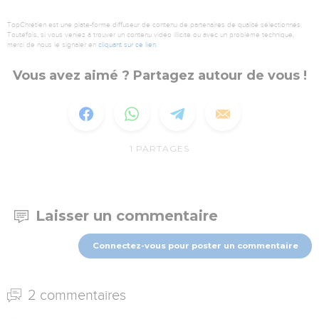
TopChrétien est une plate-forme diffuseur de contenu de partenaires de qualité sélectionnés.
Toutefois, si vous veniez à trouver un contenu vidéo illicite ou avec un problème technique,
merci de nous le signaler en
cliquant sur ce lien
.
Vous avez aimé ? Partagez autour de vous !
1
PARTAGES
Laisser un commentaire
Connectez-vous pour poster un commentaire
2 commentaires