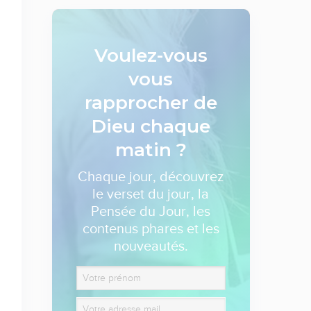
Voulez-vous
vous
rapprocher de
Dieu
chaque
matin ?
Chaque jour, découvrez
le verset du jour, la
Pensée du Jour, les
contenus phares et les
nouveautés.