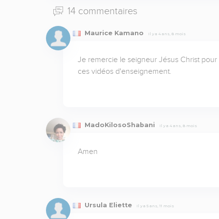
14 commentaires
Maurice Kamano
Il y a 4 ans, 8 mois
Je remercie le seigneur Jésus Christ pour 
ces vidéos d'enseignement.
MadoKilosoShabani
Il y a 4 ans, 8 mois
Amen
Ursula Eliette
Il y a 5 ans, 11 mois