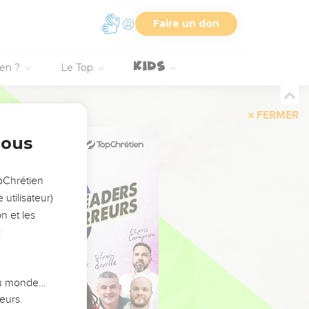
Faire un don
ien ?
Le Top
FERMER
nous
opChrétien
utilisateur)
n et les
:
 du monde…
eurs.