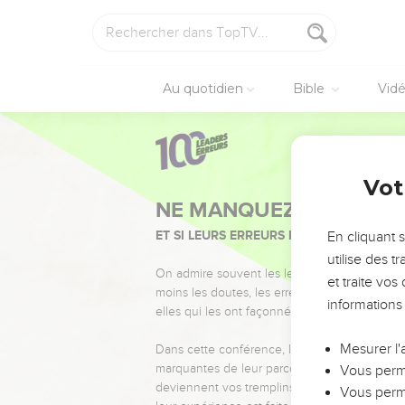
Au quotidien
Bible
Vid
Vot
NE MANQUEZ PAS L’ÉVÉ
ET SI LEURS ERREURS POUVAIENT VOUS 
En cliquant 
utilise des 
On admire souvent les leaders pour leurs réussi
et traite vo
moins les doutes, les erreurs et les saisons di
informations
elles qui les ont façonnés.
Mesurer l'
Dans cette conférence, leaders, entrepreneur
marquantes de leur parcours et les clés pour
Vous perme
deviennent vos tremplins. Que vous guidiez 
Vous perme