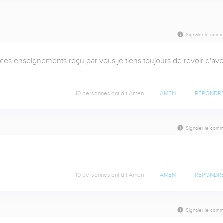
Signaler le comm
ces enseignements reçu par vous.je tiens toujours de revoir d'avoi
10 personnes ont dit Amen
AMEN
RÉPONDR
Signaler le comm
10 personnes ont dit Amen
AMEN
RÉPONDR
Signaler le comm