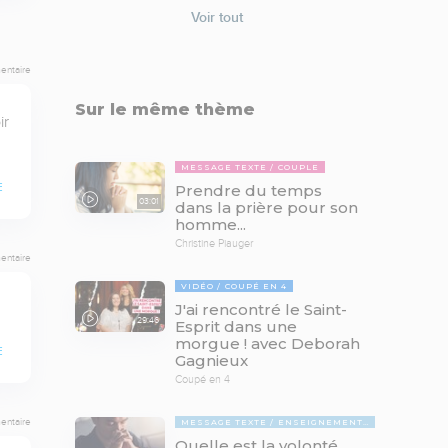
Voir tout
entaire
Sur le même thème
r 
MESSAGE TEXTE
COUPLE
E
Prendre du temps
03:01
dans la prière pour son
homme...
Christine Piauger
entaire
VIDÉO
COUPÉ EN 4
J'ai rencontré le Saint-
29:46
Esprit dans une
morgue ! avec Deborah
E
Gagnieux
Coupé en 4
entaire
MESSAGE TEXTE
ENSEIGNEMENTS BIBLIQUES
Quelle est la volonté