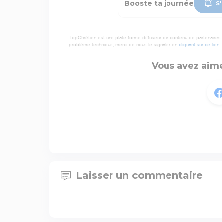
Booste ta journée
S'
TopChrétien est une plate-forme diffuseur de contenu de partenaires de
problème technique, merci de nous le signaler en
cliquant sur ce lien
.
Vous avez aimé
Laisser un commentaire