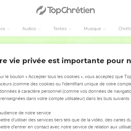
éos
Audios
Textes
Musique
Chrét
re vie privée est importante pour 
NEMENT DE L’ANNÉE !
ÉVITER LES VOTRES ?
sur le bouton « Accepter tous les cookies », vous acceptez que T
traceurs (comme des cookies ou l'identifiant unique de votre compte 
tes, leur impact, leur foi ou leur vision. Mais on voit
s données à caractère personnel (comme vos données de navigatio
fficiles qu'ils ont traversés, alors même que ce sont
 renseignées dans votre compte utilisateur) dans les buts suivants 
audience de notre service
s, et responsables reviennent sur les erreurs
 avancer avec plus de sagesse afin que leurs erreurs
ttre d'utiliser des services tiers tels que de la vidéo, des cartes
un ministère, une équipe, un groupe ou une famille,
ttre d'entrer en contact avec notre service de relation aux utilisat