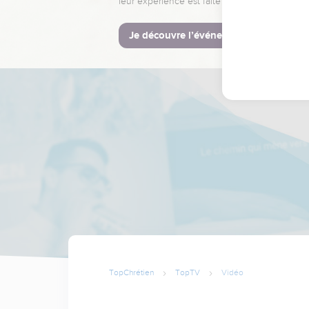
leur expérience est faite pour vous.
Je découvre l’événement
TopChrétien
TopTV
Vidéo