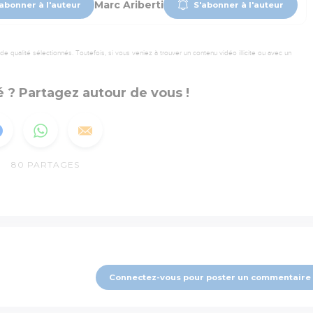
Marc Ariberti
abonner à l'auteur
S'abonner à l'auteur
 qualité sélectionnés. Toutefois, si vous veniez à trouver un contenu vidéo illicite ou avec un
 ? Partagez autour de vous !
80
PARTAGES
Connectez-vous pour poster un commentaire