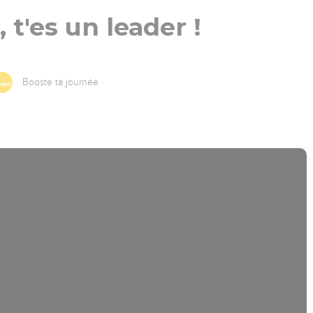
, t'es un leader !
Booste ta journée