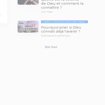
de Dieu et comment la
connaître ?
John Piper
E
VIDÉO
GOTQUESTIONS.ORG-FRANÇAIS
Pourquoi prier si Dieu
04:24
connaît déjà l'avenir ?
GotQuestions.org-Français
Voir tout