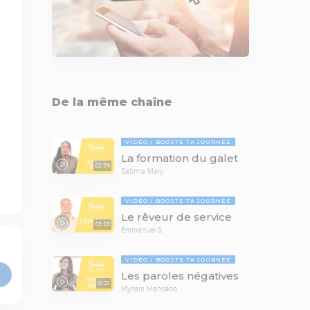
De la même chaîne
VIDÉO
BOOSTE TA JOURNÉE
La formation du galet
02:39
Sabrina Mary
VIDÉO
BOOSTE TA JOURNÉE
Le rêveur de service
03:20
Emmanuel S.
VIDÉO
BOOSTE TA JOURNÉE
Les paroles négatives
01:21
Myriam Mancebo