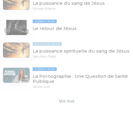
La puissance du sang de Jésus
Michaël Williams
VIDÉO
FILM
Le retour de Jésus
04:36
MESSAGE TEXTE
La puissance spirituelle du sang de Jésus
Jean-Marc Ferez
VIDÉO
FILM
La Pornographie : Une Question de Santé
18:39
Publique
Sandra Dubi
Voir tout