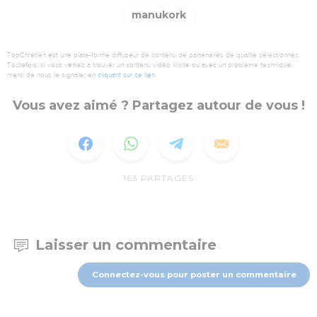
manukork
TopChrétien est une plate-forme diffuseur de contenu de partenaires de qualité sélectionnés.
Toutefois, si vous veniez à trouver un contenu vidéo illicite ou avec un problème technique,
merci de nous le signaler en
cliquant sur ce lien
.
Vous avez aimé ? Partagez autour de vous !
163
PARTAGES
Laisser un commentaire
Connectez-vous pour poster un commentaire