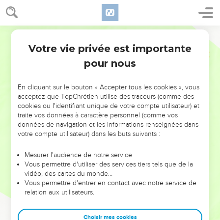
Votre vie privée est importante
pour nous
NE MANQUEZ PAS L’ÉVÉNEMENT
En cliquant sur le bouton « Accepter tous les cookies », vous
DE L’ANNÉE !
acceptez que TopChrétien utilise des traceurs (comme des
cookies ou l'identifiant unique de votre compte utilisateur) et
ET SI LEURS ERREURS POUVAIENT VOUS ÉVITER LES
traite vos données à caractère personnel (comme vos
VOTRES ?
données de navigation et les informations renseignées dans
votre compte utilisateur) dans les buts suivants :
On admire souvent les leaders pour leurs réussites, leur impact,
leur foi ou leur vision. Mais on voit moins les doutes, les erreurs
Mesurer l'audience de notre service
Vous permettre d'utiliser des services tiers tels que de la
et les saisons difficiles qu'ils ont traversés, alors même que ce
vidéo, des cartes du monde…
sont elles qui les ont façonnés.
Vous permettre d'entrer en contact avec notre service de
relation aux utilisateurs.
Dans cette conférence, leaders, entrepreneurs, et responsables
reviennent sur les erreurs marquantes de leur parcours et les
clés pour avancer avec plus de sagesse afin que leurs erreurs
Choisir mes cookies