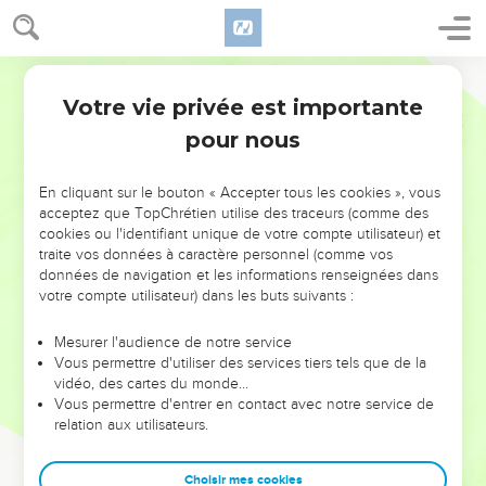
Votre vie privée est importante
pour nous
NE MANQUEZ PAS L’ÉVÉNEMENT
En cliquant sur le bouton « Accepter tous les cookies », vous
DE L’ANNÉE !
acceptez que TopChrétien utilise des traceurs (comme des
cookies ou l'identifiant unique de votre compte utilisateur) et
ET SI LEURS ERREURS POUVAIENT VOUS ÉVITER LES
traite vos données à caractère personnel (comme vos
VOTRES ?
données de navigation et les informations renseignées dans
votre compte utilisateur) dans les buts suivants :
On admire souvent les leaders pour leurs réussites, leur impact,
leur foi ou leur vision. Mais on voit moins les doutes, les erreurs
Mesurer l'audience de notre service
Vous permettre d'utiliser des services tiers tels que de la
et les saisons difficiles qu'ils ont traversés, alors même que ce
vidéo, des cartes du monde…
sont elles qui les ont façonnés.
Vous permettre d'entrer en contact avec notre service de
relation aux utilisateurs.
Dans cette conférence, leaders, entrepreneurs, et responsables
reviennent sur les erreurs marquantes de leur parcours et les
clés pour avancer avec plus de sagesse afin que leurs erreurs
Choisir mes cookies