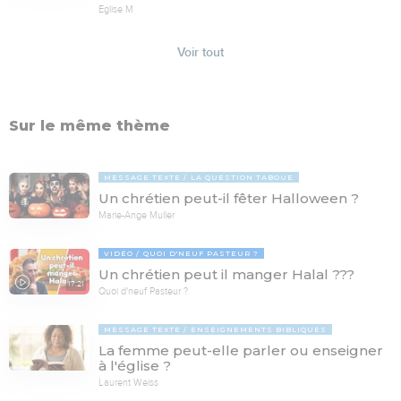
Eglise M
Voir tout
Sur le même thème
MESSAGE TEXTE
LA QUESTION TABOUE
Un chrétien peut-il fêter Halloween ?
Marie-Ange Muller
VIDÉO
QUOI D'NEUF PASTEUR ?
Un chrétien peut il manger Halal ???
17:21
Quoi d'neuf Pasteur ?
MESSAGE TEXTE
ENSEIGNEMENTS BIBLIQUES
La femme peut-elle parler ou enseigner
à l'église ?
Laurent Weiss