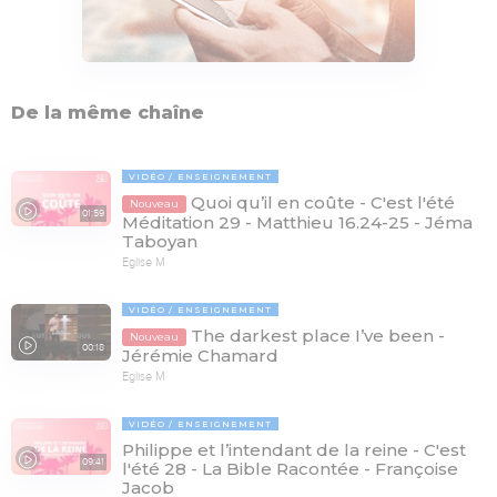
De la même chaîne
VIDÉO
ENSEIGNEMENT
Quoi qu’il en coûte - C'est l'été
Nouveau
01:59
Méditation 29 - Matthieu 16.24-25 - Jéma
Taboyan
Eglise M
VIDÉO
ENSEIGNEMENT
The darkest place I’ve been -
Nouveau
00:18
Jérémie Chamard
Eglise M
VIDÉO
ENSEIGNEMENT
Philippe et l’intendant de la reine - C'est
09:41
l'été 28 - La Bible Racontée - Françoise
Jacob