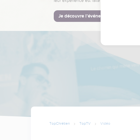
leur expérience est faite pour vous.
Je découvre l’événement
TopChrétien
TopTV
Vidéo