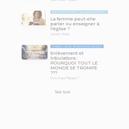
MESSAGE TEXTE
ENSEIGNEMENTS BIBLIQUES
La femme peut-elle
parler ou enseigner à
l'église ?
Laurent Weiss
VIDÉO
QUOI D'NEUF PASTEUR ?
Enlèvement et
78:19
tribulations :
POURQUOI TOUT LE
MONDE SE TROMPE
???
Quoi d'neuf Pasteur ?
Voir tout