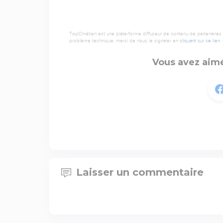
TopChrétien est une plate-forme diffuseur de contenu de partenaires de
problème technique, merci de nous le signaler en
cliquant sur ce lien
.
Vous avez aimé
Laisser un commentaire