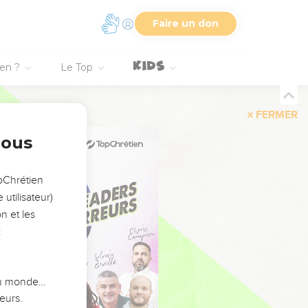
Faire un don
ien ?
Le Top
FERMER
nous
opChrétien
utilisateur)
n et les
:
 du monde…
eurs.