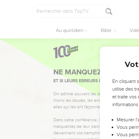
Au quotidien
Bible
Vid
Vot
NE MANQUEZ PAS L’ÉVÉ
ET SI LEURS ERREURS POUVAIENT VOUS 
En cliquant 
utilise des 
On admire souvent les leaders pour leurs réussi
et traite vo
moins les doutes, les erreurs et les saisons di
informations
elles qui les ont façonnés.
Mesurer l'
Dans cette conférence, leaders, entrepreneur
marquantes de leur parcours et les clés pour
Vous perme
deviennent vos tremplins. Que vous guidiez 
Vous perme