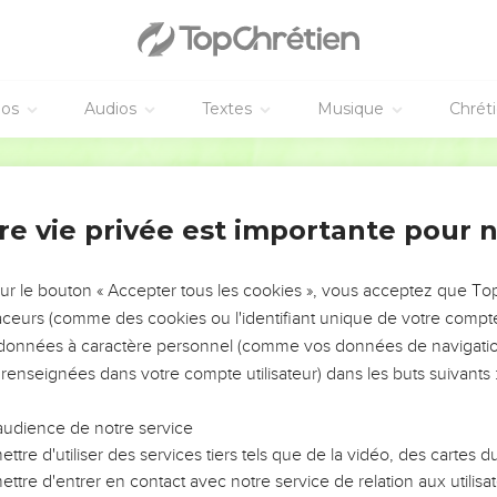
éos
Audios
Textes
Musique
Chrét
re vie privée est importante pour 
NEMENT DE L’ANNÉE !
ÉVITER LES VOTRES ?
sur le bouton « Accepter tous les cookies », vous acceptez que T
traceurs (comme des cookies ou l'identifiant unique de votre compte 
tes, leur impact, leur foi ou leur vision. Mais on voit
s données à caractère personnel (comme vos données de navigatio
fficiles qu'ils ont traversés, alors même que ce sont
 renseignées dans votre compte utilisateur) dans les buts suivants 
audience de notre service
s, et responsables reviennent sur les erreurs
 avancer avec plus de sagesse afin que leurs erreurs
ttre d'utiliser des services tiers tels que de la vidéo, des cartes
un ministère, une équipe, un groupe ou une famille,
ttre d'entrer en contact avec notre service de relation aux utilisat