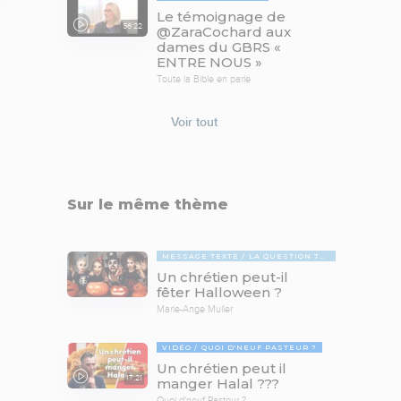
Le témoignage de
56:22
@ZaraCochard aux
dames du GBRS «
ENTRE NOUS »
Toute la Bible en parle
Voir tout
Sur le même thème
MESSAGE TEXTE
LA QUESTION TABOUE
Un chrétien peut-il
fêter Halloween ?
Marie-Ange Muller
VIDÉO
QUOI D'NEUF PASTEUR ?
Un chrétien peut il
17:21
manger Halal ???
Quoi d'neuf Pasteur ?