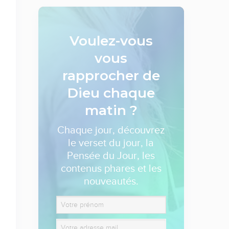
Voulez-vous
vous
rapprocher de
Dieu
chaque
matin ?
Chaque jour, découvrez
le verset du jour, la
Pensée du Jour, les
contenus phares et les
nouveautés.