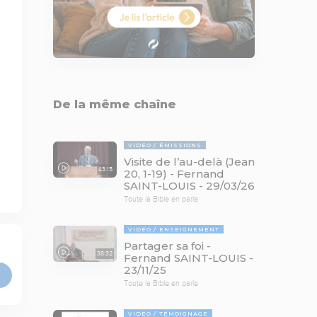
De la même chaîne
VIDÉO
ÉMISSIONS
Visite de l’au-delà (Jean
43:15
20, 1-19) - Fernand
SAINT-LOUIS - 29/03/26
Toute la Bible en parle
VIDÉO
ENSEIGNEMENT
Partager sa foi -
38:32
Fernand SAINT-LOUIS -
23/11/25
Toute la Bible en parle
VIDÉO
TÉMOIGNAGE