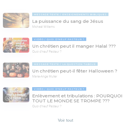
MESSAGE TEXTE
ENSEIGNEMENTS BIBLIQUES
La puissance du sang de Jésus
Michaël Williams
VIDÉO
QUOI D'NEUF PASTEUR ?
Un chrétien peut il manger Halal ???
17:21
Quoi d'neuf Pasteur ?
MESSAGE TEXTE
LA QUESTION TABOUE
Un chrétien peut-il fêter Halloween ?
Marie-Ange Muller
VIDÉO
QUOI D'NEUF PASTEUR ?
Enlèvement et tribulations : POURQUOI
78:19
TOUT LE MONDE SE TROMPE ???
Quoi d'neuf Pasteur ?
Voir tout