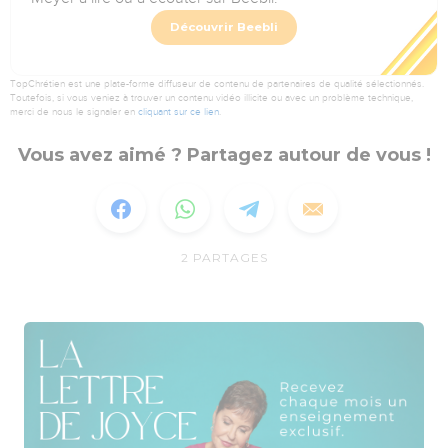
Découvrir Beebli
TopChrétien est une plate-forme diffuseur de contenu de partenaires de qualité sélectionnés.
Toutefois, si vous veniez à trouver un contenu vidéo illicite ou avec un problème technique,
merci de nous le signaler en
cliquant sur ce lien
.
Vous avez aimé ? Partagez autour de vous !
2
PARTAGES