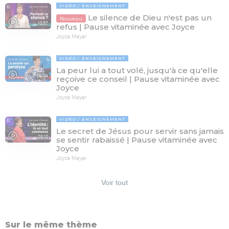
VIDÉO
ENSEIGNEMENT
Le silence de Dieu n'est pas un
Nouveau
10:37
refus | Pause vitaminée avec Joyce
Joyce Meyer
VIDÉO
ENSEIGNEMENT
La peur lui a tout volé, jusqu'à ce qu'elle
04:04
reçoive ce conseil | Pause vitaminée avec
Joyce
Joyce Meyer
VIDÉO
ENSEIGNEMENT
Le secret de Jésus pour servir sans jamais
03:10
se sentir rabaissé | Pause vitaminée avec
Joyce
Joyce Meyer
Voir tout
Sur le même thème