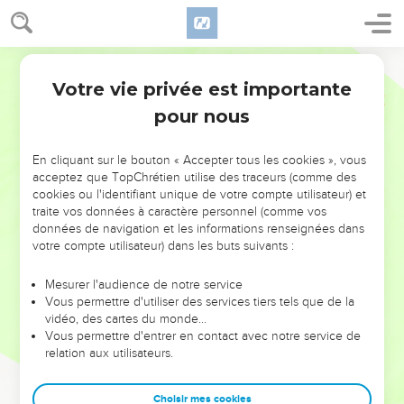
Votre vie privée est importante
pour nous
NE MANQUEZ PAS L’ÉVÉNEMENT
En cliquant sur le bouton « Accepter tous les cookies », vous
DE L’ANNÉE !
acceptez que TopChrétien utilise des traceurs (comme des
cookies ou l'identifiant unique de votre compte utilisateur) et
ET SI LEURS ERREURS POUVAIENT VOUS ÉVITER LES
traite vos données à caractère personnel (comme vos
VOTRES ?
données de navigation et les informations renseignées dans
votre compte utilisateur) dans les buts suivants :
On admire souvent les leaders pour leurs réussites, leur impact,
leur foi ou leur vision. Mais on voit moins les doutes, les erreurs
Mesurer l'audience de notre service
Vous permettre d'utiliser des services tiers tels que de la
et les saisons difficiles qu'ils ont traversés, alors même que ce
vidéo, des cartes du monde…
sont elles qui les ont façonnés.
Vous permettre d'entrer en contact avec notre service de
relation aux utilisateurs.
Dans cette conférence, leaders, entrepreneurs, et responsables
reviennent sur les erreurs marquantes de leur parcours et les
clés pour avancer avec plus de sagesse afin que leurs erreurs
Choisir mes cookies