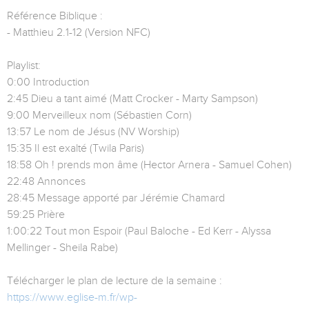
Référence Biblique :
- Matthieu 2.1-12 (Version NFC)
Playlist:
0:00 Introduction
2:45 Dieu a tant aimé (Matt Crocker - Marty Sampson)
9:00 Merveilleux nom (Sébastien Corn)
13:57 Le nom de Jésus (NV Worship)
15:35 Il est exalté (Twila Paris)
18:58 Oh ! prends mon âme (Hector Arnera - Samuel Cohen)
22:48 Annonces
28:45 Message apporté par Jérémie Chamard
59:25 Prière
1:00:22 Tout mon Espoir (Paul Baloche - Ed Kerr - Alyssa
Mellinger - Sheila Rabe)
Télécharger le plan de lecture de la semaine :
https://www.eglise-m.fr/wp-