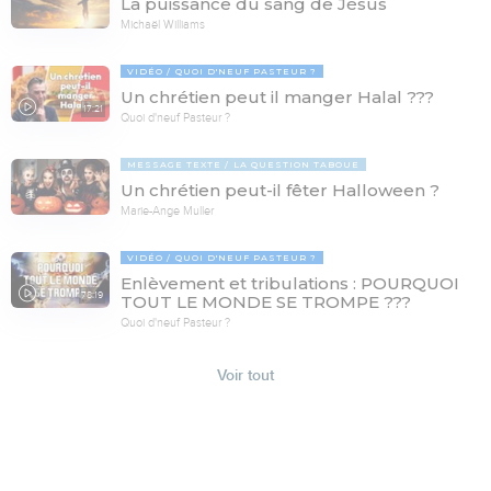
La puissance du sang de Jésus
Michaël Williams
VIDÉO
QUOI D'NEUF PASTEUR ?
Un chrétien peut il manger Halal ???
17:21
Quoi d'neuf Pasteur ?
MESSAGE TEXTE
LA QUESTION TABOUE
Un chrétien peut-il fêter Halloween ?
Marie-Ange Muller
VIDÉO
QUOI D'NEUF PASTEUR ?
Enlèvement et tribulations : POURQUOI
78:19
TOUT LE MONDE SE TROMPE ???
Quoi d'neuf Pasteur ?
Voir tout