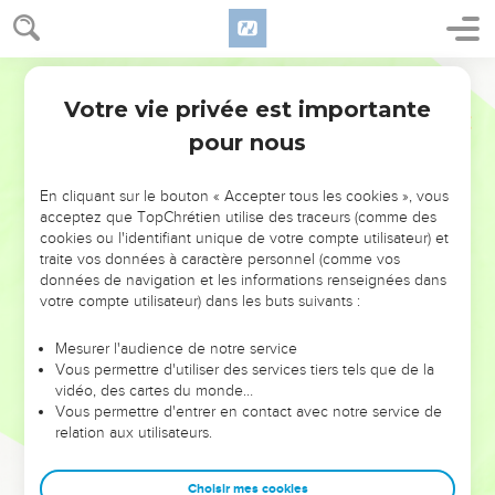
Votre vie privée est importante
pour nous
NE MANQUEZ PAS L’ÉVÉNEMENT
En cliquant sur le bouton « Accepter tous les cookies », vous
DE L’ANNÉE !
acceptez que TopChrétien utilise des traceurs (comme des
cookies ou l'identifiant unique de votre compte utilisateur) et
ET SI LEURS ERREURS POUVAIENT VOUS ÉVITER LES
traite vos données à caractère personnel (comme vos
VOTRES ?
données de navigation et les informations renseignées dans
votre compte utilisateur) dans les buts suivants :
On admire souvent les leaders pour leurs réussites, leur impact,
leur foi ou leur vision. Mais on voit moins les doutes, les erreurs
Mesurer l'audience de notre service
Vous permettre d'utiliser des services tiers tels que de la
et les saisons difficiles qu'ils ont traversés, alors même que ce
vidéo, des cartes du monde…
sont elles qui les ont façonnés.
Vous permettre d'entrer en contact avec notre service de
relation aux utilisateurs.
Dans cette conférence, leaders, entrepreneurs, et responsables
reviennent sur les erreurs marquantes de leur parcours et les
clés pour avancer avec plus de sagesse afin que leurs erreurs
Choisir mes cookies