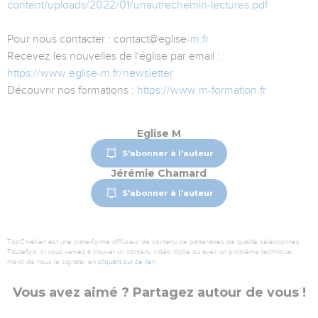
content/uploads/2022/01/unautrechemin-lectures.pdf
Pour nous contacter : contact@eglise
-m.fr
Recevez les nouvelles de l'église par email :
https://www.eglise-m.fr/newsletter
Découvrir nos formations :
https://www.m-formation.fr
Eglise M
S'abonner à l'auteur
Jérémie Chamard
S'abonner à l'auteur
TopChrétien est une plate-forme diffuseur de contenu de partenaires de qualité sélectionnés.
Toutefois, si vous veniez à trouver un contenu vidéo illicite ou avec un problème technique,
merci de nous le signaler en
cliquant sur ce lien
.
Vous avez aimé ? Partagez autour de vous !