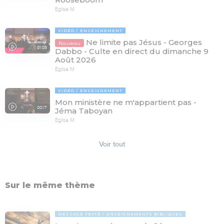
Eglise M
VIDÉO
ENSEIGNEMENT
Ne limite pas Jésus - Georges
Nouveau
81:05
Dabbo - Culte en direct du dimanche 9
Août 2026
Eglise M
VIDÉO
ENSEIGNEMENT
Mon ministère ne m'appartient pas -
00:17
Jéma Taboyan
Eglise M
Voir tout
Sur le même thème
MESSAGE TEXTE
ENSEIGNEMENTS BIBLIQUES