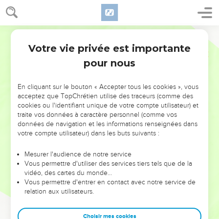
Votre vie privée est importante
pour nous
NE MANQUEZ PAS L’ÉVÉNEMENT
En cliquant sur le bouton « Accepter tous les cookies », vous
DE L’ANNÉE !
acceptez que TopChrétien utilise des traceurs (comme des
cookies ou l'identifiant unique de votre compte utilisateur) et
ET SI LEURS ERREURS POUVAIENT VOUS ÉVITER LES
traite vos données à caractère personnel (comme vos
VOTRES ?
données de navigation et les informations renseignées dans
votre compte utilisateur) dans les buts suivants :
On admire souvent les leaders pour leurs réussites, leur impact,
leur foi ou leur vision. Mais on voit moins les doutes, les erreurs
Mesurer l'audience de notre service
Vous permettre d'utiliser des services tiers tels que de la
et les saisons difficiles qu'ils ont traversés, alors même que ce
vidéo, des cartes du monde…
sont elles qui les ont façonnés.
Vous permettre d'entrer en contact avec notre service de
relation aux utilisateurs.
Dans cette conférence, leaders, entrepreneurs, et responsables
reviennent sur les erreurs marquantes de leur parcours et les
clés pour avancer avec plus de sagesse afin que leurs erreurs
Choisir mes cookies