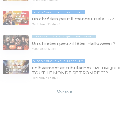
VIDÉO
QUOI D'NEUF PASTEUR ?
Un chrétien peut il manger Halal ???
17:21
Quoi d'neuf Pasteur ?
MESSAGE TEXTE
LA QUESTION TABOUE
Un chrétien peut-il fêter Halloween ?
Marie-Ange Muller
VIDÉO
QUOI D'NEUF PASTEUR ?
Enlèvement et tribulations : POURQUOI
78:19
TOUT LE MONDE SE TROMPE ???
Quoi d'neuf Pasteur ?
Voir tout