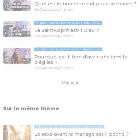
Quel est le bon moment pour se marier ?
05:21
GotQuestions.org-Français
VIDÉO
GOTQUESTIONS.ORG-FRANÇAIS
Le Saint-Esprit est-il Dieu ?
03:49
GotQuestions.org-Français
VIDÉO
GOTQUESTIONS.ORG-FRANÇAIS
Pourquoi est-il bon d'avoir une famille
04:08
d'église ?
GotQuestions.org-Français
Voir tout
Sur le même thème
MESSAGE TEXTE
LA QUESTION TABOUE
Le sexe avant le mariage est-il péché ?
La question taboue