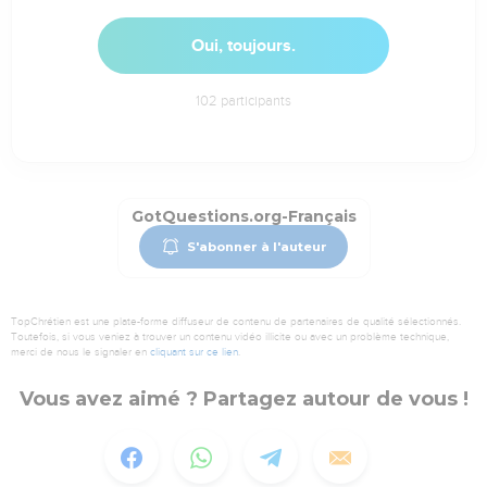
Oui, toujours.
102
participants
GotQuestions.org-Français
S'abonner à l'auteur
TopChrétien est une plate-forme diffuseur de contenu de partenaires de qualité sélectionnés.
Toutefois, si vous veniez à trouver un contenu vidéo illicite ou avec un problème technique,
merci de nous le signaler en
cliquant sur ce lien
.
Vous avez aimé ? Partagez autour de vous !