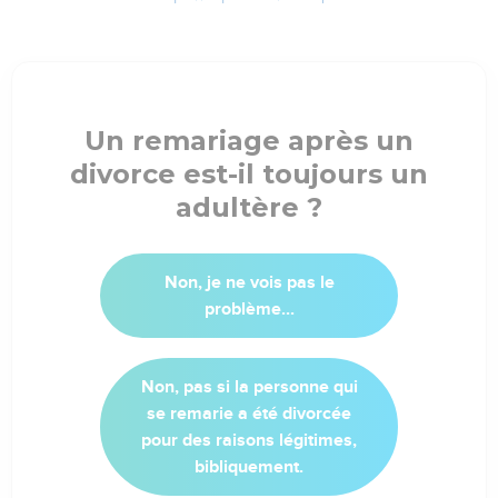
Un remariage après un
divorce est-il toujours un
adultère ?
Non, je ne vois pas le
problème...
Non, pas si la personne qui
se remarie a été divorcée
pour des raisons légitimes,
bibliquement.