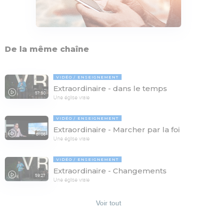
De la même chaîne
VIDÉO
ENSEIGNEMENT
Extraordinaire - dans le temps
57:50
Une église vraie
VIDÉO
ENSEIGNEMENT
Extraordinaire - Marcher par la foi
61:06
Une église vraie
VIDÉO
ENSEIGNEMENT
Extraordinaire - Changements
59:27
Une église vraie
Voir tout