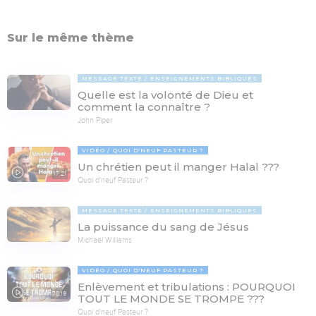
Sur le même thème
MESSAGE TEXTE
ENSEIGNEMENTS BIBLIQUES
Quelle est la volonté de Dieu et
comment la connaître ?
John Piper
VIDÉO
QUOI D'NEUF PASTEUR ?
Un chrétien peut il manger Halal ???
17:21
Quoi d'neuf Pasteur ?
MESSAGE TEXTE
ENSEIGNEMENTS BIBLIQUES
La puissance du sang de Jésus
Michaël Williams
VIDÉO
QUOI D'NEUF PASTEUR ?
Enlèvement et tribulations : POURQUOI
78:19
TOUT LE MONDE SE TROMPE ???
Quoi d'neuf Pasteur ?