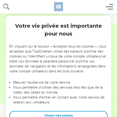
Votre vie privée est importante
pour nous
NE MANQUEZ PAS L’ÉVÉNEMENT
En cliquant sur le bouton « Accepter tous les cookies », vous
DE L’ANNÉE !
acceptez que TopChrétien utilise des traceurs (comme des
cookies ou l'identifiant unique de votre compte utilisateur) et
ET SI LEURS ERREURS POUVAIENT VOUS ÉVITER LES
traite vos données à caractère personnel (comme vos
VOTRES ?
données de navigation et les informations renseignées dans
votre compte utilisateur) dans les buts suivants :
On admire souvent les leaders pour leurs réussites, leur impact,
leur foi ou leur vision. Mais on voit moins les doutes, les erreurs
Mesurer l'audience de notre service
Vous permettre d'utiliser des services tiers tels que de la
et les saisons difficiles qu'ils ont traversés, alors même que ce
vidéo, des cartes du monde…
sont elles qui les ont façonnés.
Vous permettre d'entrer en contact avec notre service de
relation aux utilisateurs.
Dans cette conférence, leaders, entrepreneurs, et responsables
reviennent sur les erreurs marquantes de leur parcours et les
clés pour avancer avec plus de sagesse afin que leurs erreurs
Choisir mes cookies