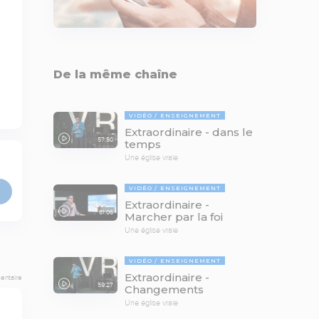
De la même chaîne
VIDÉO
ENSEIGNEMENT
Extraordinaire - dans le
57:50
temps
Une église vraie
VIDÉO
ENSEIGNEMENT
Extraordinaire -
61:06
Marcher par la foi
Une église vraie
VIDÉO
ENSEIGNEMENT
Extraordinaire -
entaire
59:27
Changements
Une église vraie