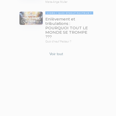
Marie-Ange Muller
VIDÉO
QUOI D'NEUF PASTEUR ?
Enlèvement et
78:19
tribulations :
POURQUOI TOUT LE
MONDE SE TROMPE
???
Quoi d'neuf Pasteur ?
Voir tout