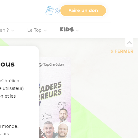
Faire un don
ien ?
Le Top
FERMER
nous
opChrétien
utilisateur)
n et les
:
 du monde…
eurs.