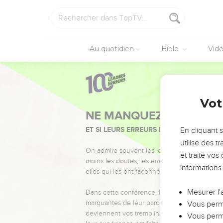
Au quotidien
Bible
Vid
Vot
NE MANQUEZ PAS L’ÉVÉ
ET SI LEURS ERREURS POUVAIENT VOUS 
En cliquant 
utilise des 
On admire souvent les leaders pour leurs réussi
et traite vo
moins les doutes, les erreurs et les saisons di
informations
elles qui les ont façonnés.
Mesurer l'
Dans cette conférence, leaders, entrepreneur
marquantes de leur parcours et les clés pour
Vous perme
deviennent vos tremplins. Que vous guidiez 
Vous perme