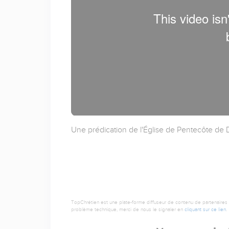
Une prédication de l'Église de Pentecôte de Dr
TopChrétien est une plate-forme diffuseur de contenu de partenaires de
problème technique, merci de nous le signaler en
cliquant sur ce lien
.