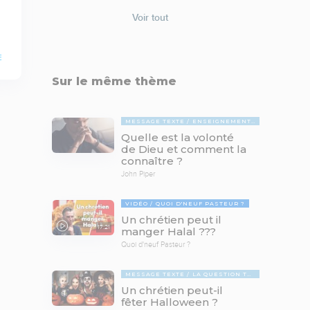
Voir tout
E
Sur le même thème
MESSAGE TEXTE
ENSEIGNEMENTS BIBLIQUES
Quelle est la volonté
de Dieu et comment la
connaître ?
John Piper
VIDÉO
QUOI D'NEUF PASTEUR ?
Un chrétien peut il
17:21
manger Halal ???
Quoi d'neuf Pasteur ?
MESSAGE TEXTE
LA QUESTION TABOUE
Un chrétien peut-il
fêter Halloween ?