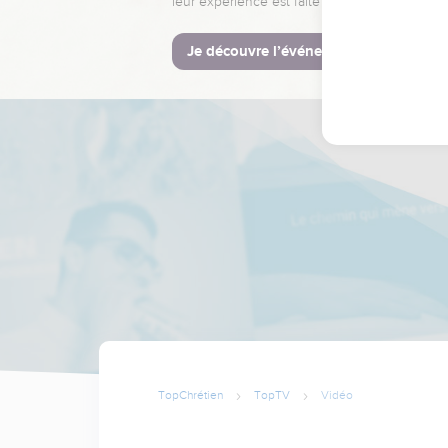
leur expérience est faite pour vous.
Je découvre l’événement
TopChrétien
TopTV
Vidéo