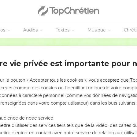
éos
Audios
Textes
Musique
Chrét
re vie privée est importante pour 
NEMENT DE L’ANNÉE !
ÉVITER LES VOTRES ?
sur le bouton « Accepter tous les cookies », vous acceptez que T
traceurs (comme des cookies ou l'identifiant unique de votre compte 
tes, leur impact, leur foi ou leur vision. Mais on voit
s données à caractère personnel (comme vos données de navigatio
fficiles qu'ils ont traversés, alors même que ce sont
 renseignées dans votre compte utilisateur) dans les buts suivants 
audience de notre service
s, et responsables reviennent sur les erreurs
 avancer avec plus de sagesse afin que leurs erreurs
ttre d'utiliser des services tiers tels que de la vidéo, des cartes
un ministère, une équipe, un groupe ou une famille,
ttre d'entrer en contact avec notre service de relation aux utilisat