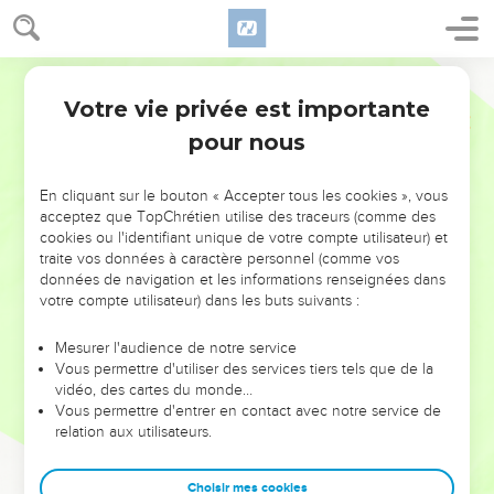
Votre vie privée est importante
pour nous
NE MANQUEZ PAS L’ÉVÉNEMENT
En cliquant sur le bouton « Accepter tous les cookies », vous
DE L’ANNÉE !
acceptez que TopChrétien utilise des traceurs (comme des
cookies ou l'identifiant unique de votre compte utilisateur) et
ET SI LEURS ERREURS POUVAIENT VOUS ÉVITER LES
traite vos données à caractère personnel (comme vos
VOTRES ?
données de navigation et les informations renseignées dans
votre compte utilisateur) dans les buts suivants :
On admire souvent les leaders pour leurs réussites, leur impact,
leur foi ou leur vision. Mais on voit moins les doutes, les erreurs
Mesurer l'audience de notre service
Vous permettre d'utiliser des services tiers tels que de la
et les saisons difficiles qu'ils ont traversés, alors même que ce
vidéo, des cartes du monde…
sont elles qui les ont façonnés.
Vous permettre d'entrer en contact avec notre service de
relation aux utilisateurs.
Dans cette conférence, leaders, entrepreneurs, et responsables
reviennent sur les erreurs marquantes de leur parcours et les
clés pour avancer avec plus de sagesse afin que leurs erreurs
Choisir mes cookies