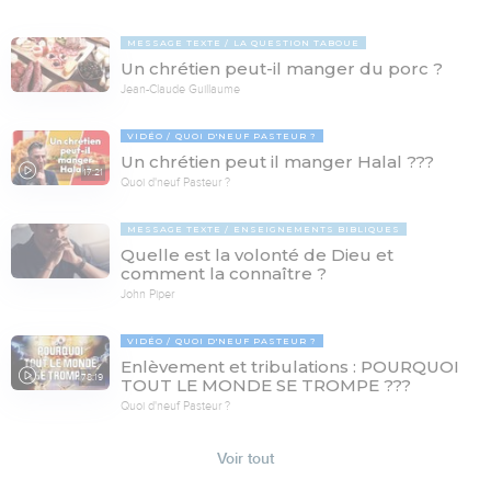
MESSAGE TEXTE
LA QUESTION TABOUE
Un chrétien peut-il manger du porc ?
Jean-Claude Guillaume
VIDÉO
QUOI D'NEUF PASTEUR ?
Un chrétien peut il manger Halal ???
17:21
Quoi d'neuf Pasteur ?
MESSAGE TEXTE
ENSEIGNEMENTS BIBLIQUES
Quelle est la volonté de Dieu et
comment la connaître ?
John Piper
VIDÉO
QUOI D'NEUF PASTEUR ?
Enlèvement et tribulations : POURQUOI
78:19
TOUT LE MONDE SE TROMPE ???
Quoi d'neuf Pasteur ?
Voir tout