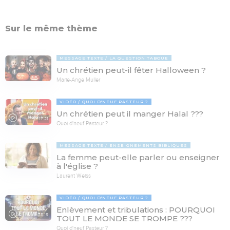
Sur le même thème
MESSAGE TEXTE
LA QUESTION TABOUE
Un chrétien peut-il fêter Halloween ?
Marie-Ange Muller
VIDÉO
QUOI D'NEUF PASTEUR ?
Un chrétien peut il manger Halal ???
17:21
Quoi d'neuf Pasteur ?
MESSAGE TEXTE
ENSEIGNEMENTS BIBLIQUES
La femme peut-elle parler ou enseigner
à l'église ?
Laurent Weiss
VIDÉO
QUOI D'NEUF PASTEUR ?
Enlèvement et tribulations : POURQUOI
78:19
TOUT LE MONDE SE TROMPE ???
Quoi d'neuf Pasteur ?