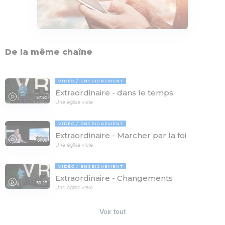
De la même chaîne
VIDÉO
ENSEIGNEMENT
Extraordinaire - dans le temps
57:50
Une église vraie
VIDÉO
ENSEIGNEMENT
Extraordinaire - Marcher par la foi
61:06
Une église vraie
VIDÉO
ENSEIGNEMENT
Extraordinaire - Changements
59:27
Une église vraie
Voir tout