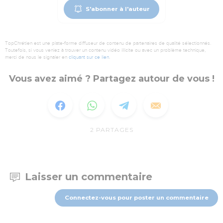
S'abonner à l'auteur
TopChrétien est une plate-forme diffuseur de contenu de partenaires de qualité sélectionnés.
Toutefois, si vous veniez à trouver un contenu vidéo illicite ou avec un problème technique,
merci de nous le signaler en
cliquant sur ce lien
.
Vous avez aimé ? Partagez autour de vous !
2
PARTAGES
Laisser un commentaire
Connectez-vous pour poster un commentaire