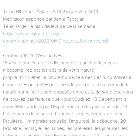
Texte Biblique : Galates 5.16-25 (Version NFC)
Méditation apportée par Jéma Taboyan
Télécharger le plan de lecture de la semaine :
https://www.eglise-m.fr/wp-
content/uploads/2022/06/Dieu_est_5-lectures.pdf
Galates 5.16-25 (Version NFC)
16 Voici donc ce que je dis: marchez par l’Esprit et vous
n’accomplirez pas les désirs de votre nature
propre. 17 En effet, la nature humaine a des désirs contraires à
ceux de l’Esprit, et l’Esprit a des désirs contraires à ceux de la
nature humaine. Ils sont opposés entre eux, de sorte que vous
ne pouvez pas faire ce que vous voudriez. 18 Cependant, si
vous êtes conduits par l’Esprit, vous n’êtes pas sous la loi. 19
Les œuvres de la nature humaine sont évidentes: ce sont
l’adultère, l’immoralité sexuelle, l’impureté, la débauche, 20
l’idolâtrie, la magie, les haines, les querelles, les jalousies, les
colères, les rivalités, les divisions, les sectes, 21 l’envie, les