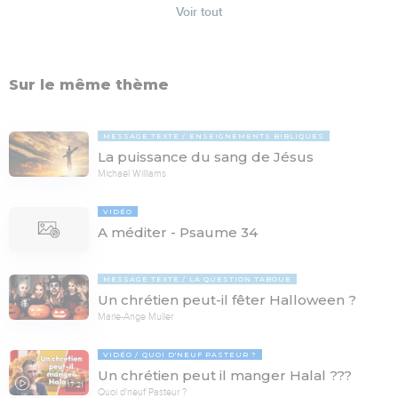
Voir tout
Sur le même thème
MESSAGE TEXTE
ENSEIGNEMENTS BIBLIQUES
La puissance du sang de Jésus
Michaël Williams
VIDÉO
A méditer - Psaume 34
MESSAGE TEXTE
LA QUESTION TABOUE
Un chrétien peut-il fêter Halloween ?
Marie-Ange Muller
VIDÉO
QUOI D'NEUF PASTEUR ?
Un chrétien peut il manger Halal ???
17:21
Quoi d'neuf Pasteur ?