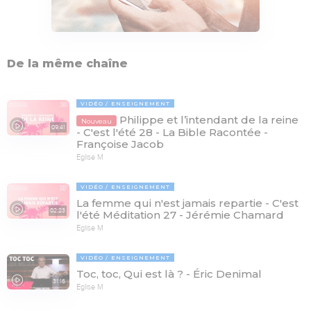
De la même chaîne
VIDÉO
ENSEIGNEMENT
Philippe et l’intendant de la reine
Nouveau
09:41
- C'est l'été 28 - La Bible Racontée -
Françoise Jacob
Eglise M
VIDÉO
ENSEIGNEMENT
La femme qui n'est jamais repartie - C'est
02:23
l'été Méditation 27 - Jérémie Chamard
Eglise M
VIDÉO
ENSEIGNEMENT
Toc, toc, Qui est là ? - Éric Denimal
31:16
Eglise M