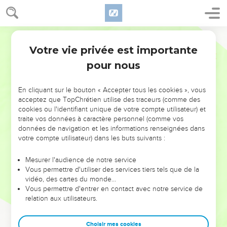
Votre vie privée est importante
pour nous
NE MANQUEZ PAS L’ÉVÉNEMENT
En cliquant sur le bouton « Accepter tous les cookies », vous
DE L’ANNÉE !
acceptez que TopChrétien utilise des traceurs (comme des
cookies ou l'identifiant unique de votre compte utilisateur) et
ET SI LEURS ERREURS POUVAIENT VOUS ÉVITER LES
traite vos données à caractère personnel (comme vos
VOTRES ?
données de navigation et les informations renseignées dans
votre compte utilisateur) dans les buts suivants :
On admire souvent les leaders pour leurs réussites, leur impact,
leur foi ou leur vision. Mais on voit moins les doutes, les erreurs
Mesurer l'audience de notre service
Vous permettre d'utiliser des services tiers tels que de la
et les saisons difficiles qu'ils ont traversés, alors même que ce
vidéo, des cartes du monde…
sont elles qui les ont façonnés.
Vous permettre d'entrer en contact avec notre service de
relation aux utilisateurs.
Dans cette conférence, leaders, entrepreneurs, et responsables
reviennent sur les erreurs marquantes de leur parcours et les
clés pour avancer avec plus de sagesse afin que leurs erreurs
Choisir mes cookies