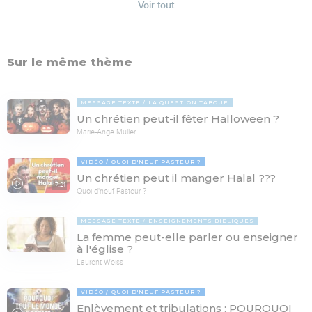
Voir tout
Sur le même thème
MESSAGE TEXTE
LA QUESTION TABOUE
Un chrétien peut-il fêter Halloween ?
Marie-Ange Muller
VIDÉO
QUOI D'NEUF PASTEUR ?
Un chrétien peut il manger Halal ???
17:21
Quoi d'neuf Pasteur ?
MESSAGE TEXTE
ENSEIGNEMENTS BIBLIQUES
La femme peut-elle parler ou enseigner
à l'église ?
Laurent Weiss
VIDÉO
QUOI D'NEUF PASTEUR ?
Enlèvement et tribulations : POURQUOI