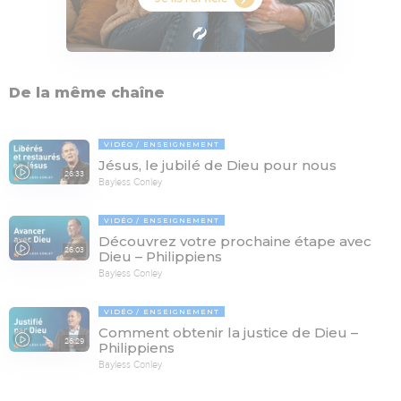
De la même chaîne
VIDÉO
ENSEIGNEMENT
Jésus, le jubilé de Dieu pour nous
26:33
Bayless Conley
VIDÉO
ENSEIGNEMENT
Découvrez votre prochaine étape avec
26:03
Dieu – Philippiens
Bayless Conley
VIDÉO
ENSEIGNEMENT
Comment obtenir la justice de Dieu –
26:29
Philippiens
Bayless Conley