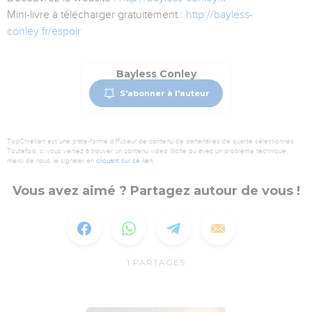
Mini-livre à télécharger gratuitement :
http://bayless-
conley.fr/espoir
Bayless Conley
S'abonner à l'auteur
TopChrétien est une plate-forme diffuseur de contenu de partenaires de qualité sélectionnés.
Toutefois, si vous veniez à trouver un contenu vidéo illicite ou avec un problème technique,
merci de nous le signaler en
cliquant sur ce lien
.
Vous avez aimé ? Partagez autour de vous !
1
PARTAGES