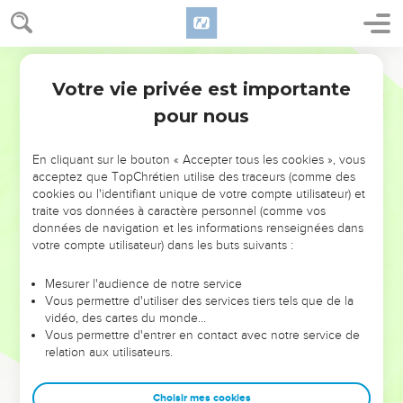
Votre vie privée est importante
pour nous
NE MANQUEZ PAS L’ÉVÉNEMENT
En cliquant sur le bouton « Accepter tous les cookies », vous
DE L’ANNÉE !
acceptez que TopChrétien utilise des traceurs (comme des
cookies ou l'identifiant unique de votre compte utilisateur) et
ET SI LEURS ERREURS POUVAIENT VOUS ÉVITER LES
traite vos données à caractère personnel (comme vos
VOTRES ?
données de navigation et les informations renseignées dans
votre compte utilisateur) dans les buts suivants :
On admire souvent les leaders pour leurs réussites, leur impact,
leur foi ou leur vision. Mais on voit moins les doutes, les erreurs
Mesurer l'audience de notre service
Vous permettre d'utiliser des services tiers tels que de la
et les saisons difficiles qu'ils ont traversés, alors même que ce
vidéo, des cartes du monde…
sont elles qui les ont façonnés.
Vous permettre d'entrer en contact avec notre service de
relation aux utilisateurs.
Dans cette conférence, leaders, entrepreneurs, et responsables
reviennent sur les erreurs marquantes de leur parcours et les
clés pour avancer avec plus de sagesse afin que leurs erreurs
Choisir mes cookies