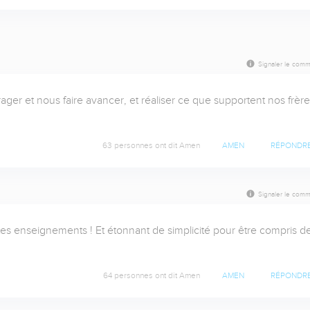
Signaler le comm
ager et nous faire avancer, et réaliser ce que supportent nos frères
63 personnes ont dit Amen
AMEN
RÉPONDR
Signaler le comm
es enseignements ! Et étonnant de simplicité pour être compris de
64 personnes ont dit Amen
AMEN
RÉPONDR