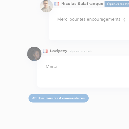
Nicolas Salafranque
Équipier du To
Merci pour tes encouragements :-)
Lodycey
Il y a 8 ans, 8 mois
Merci
Afficher tous les 6 commentaires