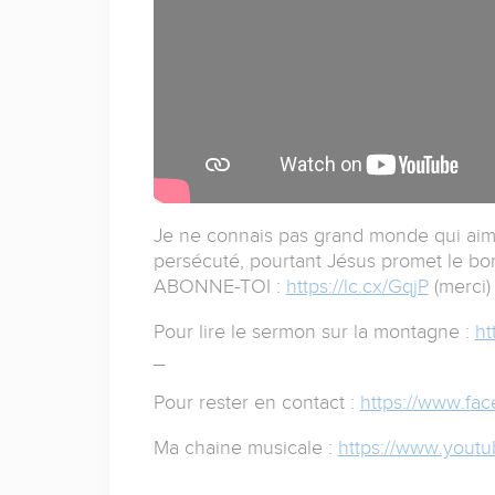
Je ne connais pas grand monde qui aime
persécuté, pourtant Jésus promet le bonh
ABONNE-TOI :
https://lc.cx/GqjP
(merci)
Pour lire le sermon sur la montagne :
ht
_
Pour rester en contact :
https://www.fa
Ma chaine musicale :
https://www.yout