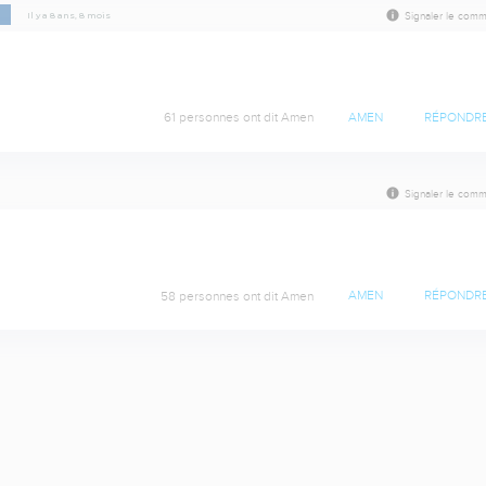
p
Il y a 8 ans, 8 mois
Signaler le comm
61 personnes ont dit Amen
AMEN
RÉPONDR
Signaler le comm
58 personnes ont dit Amen
AMEN
RÉPONDR