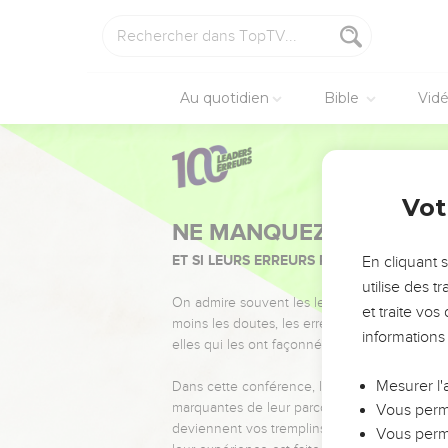
Au quotidien
Bible
Vid
Vot
NE MANQUEZ PAS L’ÉVÉ
ET SI LEURS ERREURS POUVAIENT VOUS 
En cliquant 
utilise des 
On admire souvent les leaders pour leurs réussi
et traite vo
moins les doutes, les erreurs et les saisons di
informations
elles qui les ont façonnés.
Mesurer l'
Dans cette conférence, leaders, entrepreneur
marquantes de leur parcours et les clés pour
Vous perme
deviennent vos tremplins. Que vous guidiez 
Vous perme