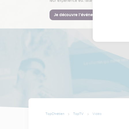
leur expérience est faite pour vous.
Je découvre l’événement
TopChrétien
TopTV
Vidéo