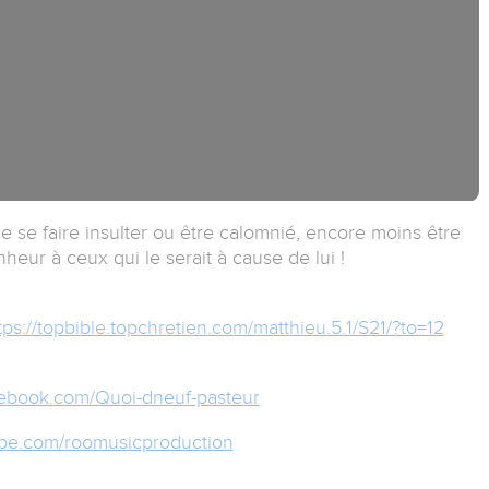
 se faire insulter ou être calomnié, encore moins être
eur à ceux qui le serait à cause de lui !
tps://topbible.topchretien.com/matthieu.5.1/S21/?to=12
cebook.com/Quoi-dneuf-pasteur
ube.com/roomusicproduction