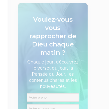
Voulez-vous
vous
rapprocher de
Dieu
chaque
matin ?
Chaque jour, découvrez
le verset du jour, la
Pensée du Jour, les
contenus phares et les
nouveautés.