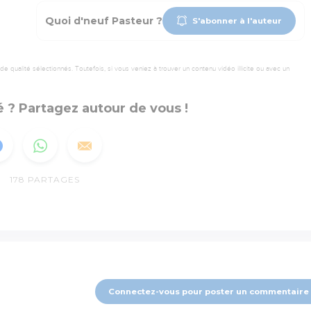
Quoi d'neuf Pasteur ?
S'abonner à l'auteur
 qualité sélectionnés. Toutefois, si vous veniez à trouver un contenu vidéo illicite ou avec un
 ? Partagez autour de vous !
178
PARTAGES
Connectez-vous pour poster un commentaire