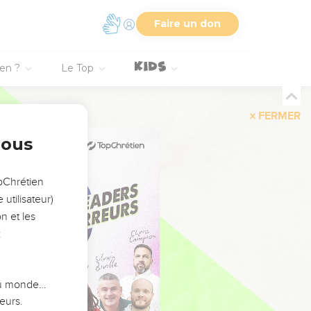
Faire un don
ien ?
Le Top
FERMER
nous
opChrétien
utilisateur)
n et les
:
 du monde…
eurs.