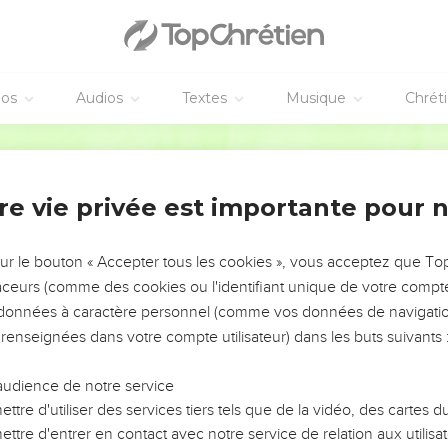
éos
Audios
Textes
Musique
Chrét
re vie privée est importante pour 
NEMENT DE L’ANNÉE !
ÉVITER LES VOTRES ?
sur le bouton « Accepter tous les cookies », vous acceptez que T
traceurs (comme des cookies ou l'identifiant unique de votre compte 
tes, leur impact, leur foi ou leur vision. Mais on voit
s données à caractère personnel (comme vos données de navigatio
fficiles qu'ils ont traversés, alors même que ce sont
 renseignées dans votre compte utilisateur) dans les buts suivants 
audience de notre service
s, et responsables reviennent sur les erreurs
 avancer avec plus de sagesse afin que leurs erreurs
ttre d'utiliser des services tiers tels que de la vidéo, des cartes
un ministère, une équipe, un groupe ou une famille,
ttre d'entrer en contact avec notre service de relation aux utilisat