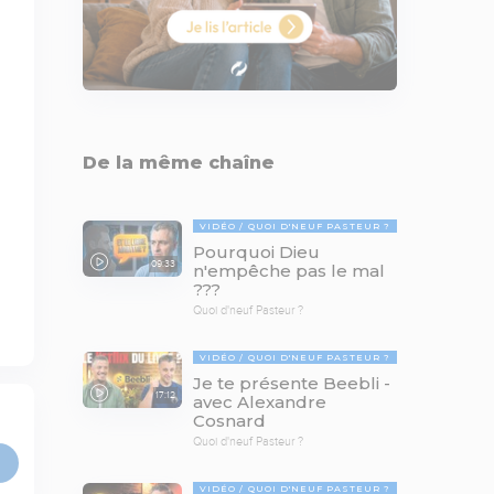
De la même chaîne
VIDÉO
QUOI D'NEUF PASTEUR ?
Pourquoi Dieu
09:33
n'empêche pas le mal
???
Quoi d'neuf Pasteur ?
VIDÉO
QUOI D'NEUF PASTEUR ?
Je te présente Beebli -
17:12
avec Alexandre
Cosnard
Quoi d'neuf Pasteur ?
VIDÉO
QUOI D'NEUF PASTEUR ?