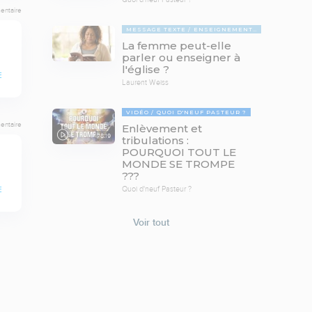
entaire
MESSAGE TEXTE
ENSEIGNEMENTS BIBLIQUES
La femme peut-elle
parler ou enseigner à
l'église ?
E
Laurent Weiss
VIDÉO
QUOI D'NEUF PASTEUR ?
entaire
Enlèvement et
78:19
tribulations :
POURQUOI TOUT LE
MONDE SE TROMPE
???
Quoi d'neuf Pasteur ?
E
Voir tout