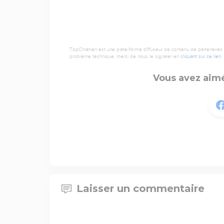
TopChrétien est une plate-forme diffuseur de contenu de partenaires de
problème technique, merci de nous le signaler en
cliquant sur ce lien
.
Vous avez aimé
Laisser un commentaire