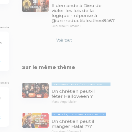
Il demande à Dieu de
12:16
violer les lois de la
logique - réponse à
@unirreductibleathee8467
Quoi d'neuf Pasteur ?
entaire
Voir tout
 
E
Sur le même thème
entaire
MESSAGE TEXTE
LA QUESTION TABOUE
Un chrétien peut-il
fêter Halloween ?
 
Marie-Ange Muller
VIDÉO
QUOI D'NEUF PASTEUR ?
E
Un chrétien peut il
17:21
manger Halal ???
Quoi d'neuf Pasteur ?