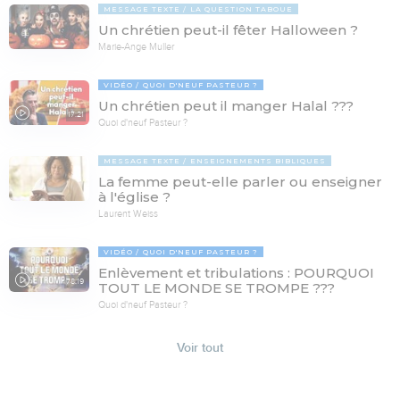
MESSAGE TEXTE
LA QUESTION TABOUE
Un chrétien peut-il fêter Halloween ?
Marie-Ange Muller
VIDÉO
QUOI D'NEUF PASTEUR ?
Un chrétien peut il manger Halal ???
17:21
Quoi d'neuf Pasteur ?
MESSAGE TEXTE
ENSEIGNEMENTS BIBLIQUES
La femme peut-elle parler ou enseigner
à l'église ?
Laurent Weiss
VIDÉO
QUOI D'NEUF PASTEUR ?
Enlèvement et tribulations : POURQUOI
78:19
TOUT LE MONDE SE TROMPE ???
Quoi d'neuf Pasteur ?
Voir tout