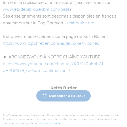
force et la croissance d’un ministère. (inscrivez-vous sur
www.etudebibliquekbm.com/pistis
)
Ses enseignements sont désormais disponibles en français,
notamment sur le Top Chrétien |
keithbutler.org
Retrouvez d’autres vidéos sur la page de Keith Butler !
https://www.topchretien.com/auteurs/keith-butler/
► ABONNEZ-VOUS À NOTRE CHAÎNE YOUTUBE !
https://www.youtube.com/channel/UCLGx0bFob7J-
qH4UP3zBj7w?sub_confirmation=1
Keith Butler
S'abonner à l'auteur
TopChrétien est une plate-forme diffuseur de contenu de partenaires de qualité sélectionnés.
Toutefois, si vous veniez à trouver un contenu vidéo illicite ou avec un problème technique,
merci de nous le signaler en
cliquant sur ce lien
.