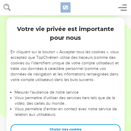
Votre vie privée est importante
pour nous
NE MANQUEZ PAS L’ÉVÉNEMENT
En cliquant sur le bouton « Accepter tous les cookies », vous
DE L’ANNÉE !
acceptez que TopChrétien utilise des traceurs (comme des
cookies ou l'identifiant unique de votre compte utilisateur) et
ET SI LEURS ERREURS POUVAIENT VOUS ÉVITER LES
traite vos données à caractère personnel (comme vos
VOTRES ?
données de navigation et les informations renseignées dans
votre compte utilisateur) dans les buts suivants :
On admire souvent les leaders pour leurs réussites, leur impact,
leur foi ou leur vision. Mais on voit moins les doutes, les erreurs
Mesurer l'audience de notre service
Vous permettre d'utiliser des services tiers tels que de la
et les saisons difficiles qu'ils ont traversés, alors même que ce
vidéo, des cartes du monde…
sont elles qui les ont façonnés.
Vous permettre d'entrer en contact avec notre service de
relation aux utilisateurs.
Dans cette conférence, leaders, entrepreneurs, et responsables
reviennent sur les erreurs marquantes de leur parcours et les
clés pour avancer avec plus de sagesse afin que leurs erreurs
Choisir mes cookies