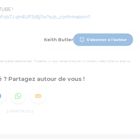
UBE !
bFob7J-qH4UP3zBj7w?sub_confirmation=1
Keith Butler
S'abonner à l'auteur
 qualité sélectionnés. Toutefois, si vous veniez à trouver un contenu vidéo illicite ou avec un
 ? Partagez autour de vous !
2
PARTAGES