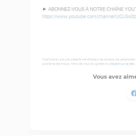
► ABONNEZ-VOUS À NOTRE CHAÎNE YOUT
https://www.youtube.com/channel/UCLGx0
TopChrétien est une plate-forme diffuseur de contenu de partenaires de
problème technique, merci de nous le signaler en
cliquant sur ce lien
.
Vous avez aimé