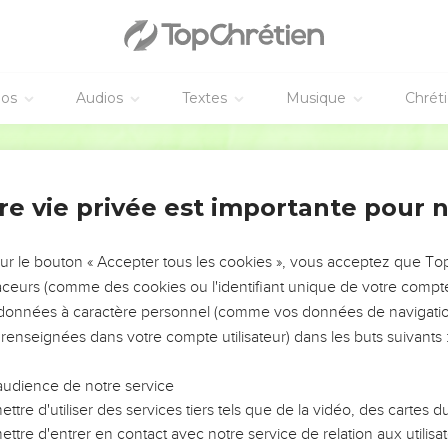
éos
Audios
Textes
Musique
Chrét
re vie privée est importante pour 
NEMENT DE L’ANNÉE !
ÉVITER LES VOTRES ?
sur le bouton « Accepter tous les cookies », vous acceptez que T
traceurs (comme des cookies ou l'identifiant unique de votre compte 
tes, leur impact, leur foi ou leur vision. Mais on voit
s données à caractère personnel (comme vos données de navigatio
fficiles qu'ils ont traversés, alors même que ce sont
 renseignées dans votre compte utilisateur) dans les buts suivants 
audience de notre service
s, et responsables reviennent sur les erreurs
 avancer avec plus de sagesse afin que leurs erreurs
ttre d'utiliser des services tiers tels que de la vidéo, des cartes
un ministère, une équipe, un groupe ou une famille,
ttre d'entrer en contact avec notre service de relation aux utilisat