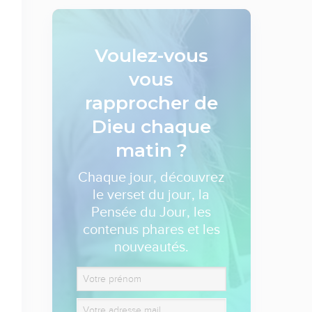
Voulez-vous
vous
rapprocher de
Dieu
chaque
matin ?
Chaque jour, découvrez
le verset du jour, la
Pensée du Jour, les
contenus phares et les
nouveautés.