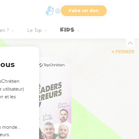
Faire un don
ien ?
Le Top
FERMER
nous
opChrétien
utilisateur)
n et les
:
 du monde…
eurs.