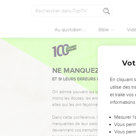
Au quotidien
Bible
Vid
Vot
NE MANQUEZ PAS L’ÉVÉ
ET SI LEURS ERREURS POUVAIENT VOUS 
En cliquant 
utilise des 
On admire souvent les leaders pour leurs réussi
et traite vo
moins les doutes, les erreurs et les saisons di
informations
elles qui les ont façonnés.
Mesurer l'
Dans cette conférence, leaders, entrepreneur
marquantes de leur parcours et les clés pour
Vous perme
deviennent vos tremplins. Que vous guidiez 
Vous perme