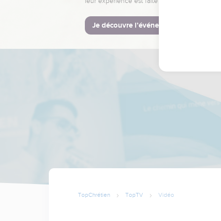
leur expérience est faite pour vous.
Je découvre l’événement
TopChrétien
TopTV
Vidéo