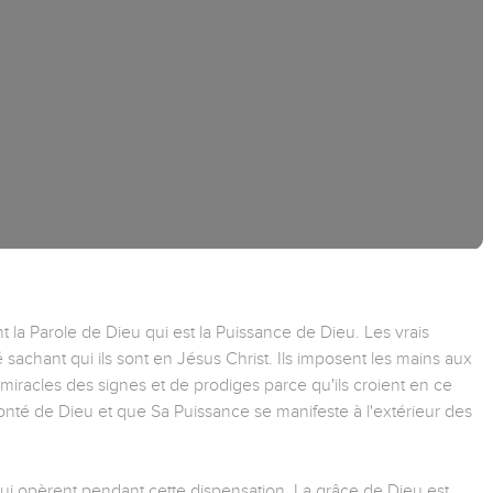
nt la Parole de Dieu qui est la Puissance de Dieu. Les vrais
 sachant qui ils sont en Jésus Christ. Ils imposent les mains aux
miracles des signes et de prodiges parce qu'ils croient en ce
lonté de Dieu et que Sa Puissance se manifeste à l'extérieur des
i qui opèrent pendant cette dispensation. La grâce de Dieu est