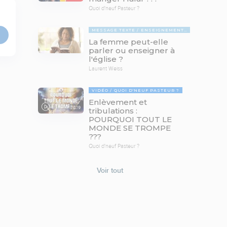
Quoi d'neuf Pasteur ?
MESSAGE TEXTE
ENSEIGNEMENTS BIBLIQUES
La femme peut-elle
parler ou enseigner à
l'église ?
Laurent Weiss
VIDÉO
QUOI D'NEUF PASTEUR ?
Enlèvement et
78:19
tribulations :
POURQUOI TOUT LE
MONDE SE TROMPE
???
Quoi d'neuf Pasteur ?
Voir tout