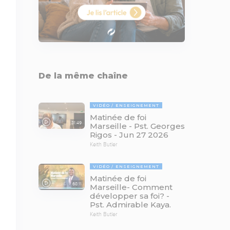
De la même chaîne
VIDÉO
ENSEIGNEMENT
Matinée de foi
81:49
Marseille - Pst. Georges
Rigos - Jun 27 2026
Keith Butler
VIDÉO
ENSEIGNEMENT
Matinée de foi
68:11
Marseille- Comment
développer sa foi? -
Pst. Admirable Kaya.
Keith Butler