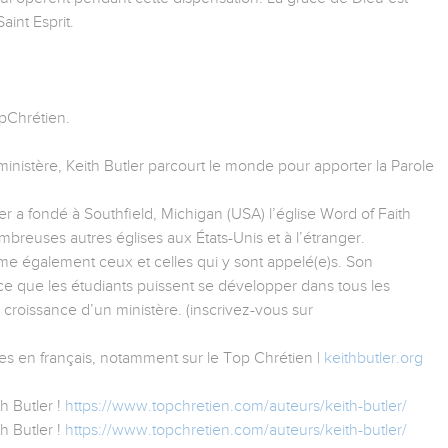
aint Esprit.
opChrétien.
inistère, Keith Butler parcourt le monde pour apporter la Parole
er a fondé à Southfield, Michigan (USA) l’église Word of Faith
mbreuses autres églises aux États-Unis et à l’étranger.
forme également ceux et celles qui y sont appelé(e)s. Son
e que les étudiants puissent se développer dans tous les
la croissance d’un ministère. (inscrivez-vous sur
s en français, notamment sur le Top Chrétien |
keithbutler.org
h Butler !
https://www.topchretien.com/auteurs/keith-butler/
h Butler !
https://www.topchretien.com/auteurs/keith-butler/