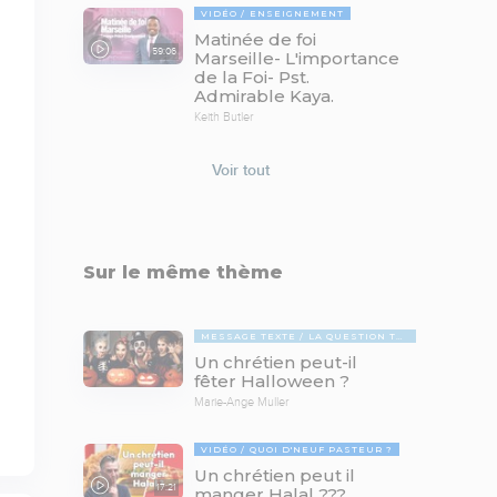
VIDÉO
ENSEIGNEMENT
Matinée de foi
59:06
Marseille- L'importance
de la Foi- Pst.
Admirable Kaya.
Keith Butler
Voir tout
Sur le même thème
MESSAGE TEXTE
LA QUESTION TABOUE
Un chrétien peut-il
fêter Halloween ?
Marie-Ange Muller
VIDÉO
QUOI D'NEUF PASTEUR ?
Un chrétien peut il
17:21
manger Halal ???