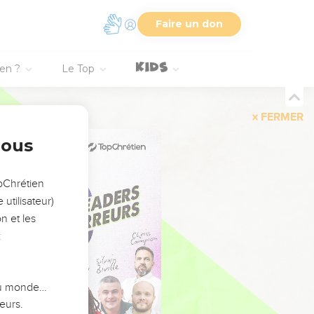
Faire un don
ien ?
Le Top
FERMER
nous
opChrétien
utilisateur)
n et les
:
 du monde…
eurs.