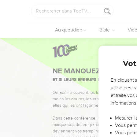
Au quotidien
Bible
Vid
Vot
NE MANQUEZ PAS L’ÉVÉ
ET SI LEURS ERREURS POUVAIENT VOUS 
En cliquant 
utilise des 
On admire souvent les leaders pour leurs réussi
et traite vo
moins les doutes, les erreurs et les saisons di
informations
elles qui les ont façonnés.
Mesurer l'
Dans cette conférence, leaders, entrepreneur
marquantes de leur parcours et les clés pour
Vous perme
deviennent vos tremplins. Que vous guidiez 
Vous perme