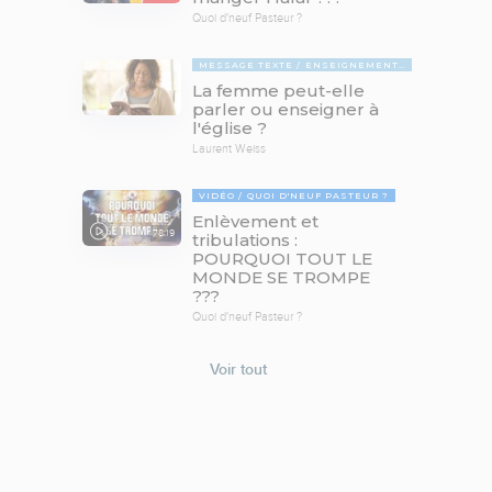
Quoi d'neuf Pasteur ?
MESSAGE TEXTE
ENSEIGNEMENTS BIBLIQUES
La femme peut-elle
parler ou enseigner à
l'église ?
Laurent Weiss
VIDÉO
QUOI D'NEUF PASTEUR ?
Enlèvement et
78:19
tribulations :
POURQUOI TOUT LE
MONDE SE TROMPE
???
Quoi d'neuf Pasteur ?
Voir tout