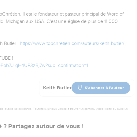
pChrétien. Il est le fondateur et pasteur principal de Word of
ield, Michigan aux USA. C'est une église de plus de 11 000
h Butler !
https://www.topchretien.com/auteurs/keith-butler/
UBE !
bFob7J-qH4UP3zBj7w?sub_confirmation=1
Keith Butler
S'abonner à l'auteur
 qualité sélectionnés. Toutefois, si vous veniez à trouver un contenu vidéo illicite ou avec un
 ? Partagez autour de vous !