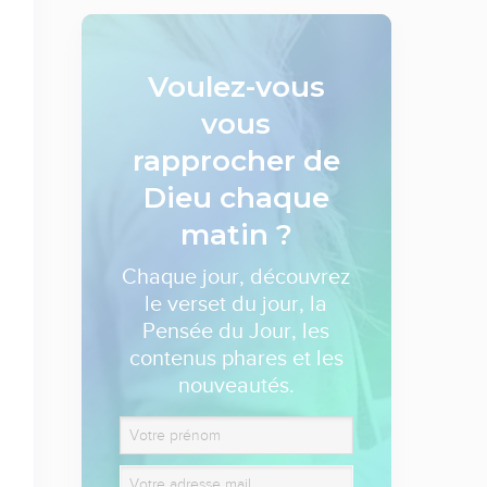
Voulez-vous
vous
rapprocher de
Dieu
chaque
matin ?
Chaque jour, découvrez
le verset du jour, la
Pensée du Jour, les
contenus phares et les
nouveautés.