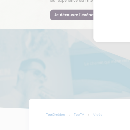
leur expérience est faite pour vous.
Je découvre l’événement
TopChrétien
TopTV
Vidéo