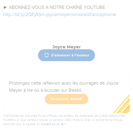
► ABONNEZ-VOUS A NOTRE CHAÎNE YOUTUBE :
http://bit.ly/2QFjASm-joycemeyerministriesfrancophonie
Joyce Meyer
S'abonner à l'auteur
Prolongez cette réflexion avec les ouvrages de Joyce
Meyer à lire où à écouter sur Beebli.
Découvrir Beebli
TopChrétien est une plate-forme diffuseur de contenu de partenaires de qualité sélectionnés.
Toutefois, si vous veniez à trouver un contenu vidéo illicite ou avec un problème technique,
merci de nous le signaler en
cliquant sur ce lien
.