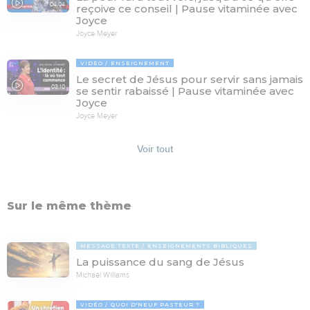
04:04
reçoive ce conseil | Pause vitaminée avec
Joyce
Joyce Meyer
VIDÉO
ENSEIGNEMENT
Le secret de Jésus pour servir sans jamais
03:10
se sentir rabaissé | Pause vitaminée avec
Joyce
Joyce Meyer
Voir tout
Sur le même thème
MESSAGE TEXTE
ENSEIGNEMENTS BIBLIQUES
La puissance du sang de Jésus
Michaël Williams
VIDÉO
QUOI D'NEUF PASTEUR ?