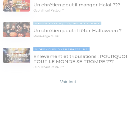
Un chrétien peut il manger Halal ???
17:21
Quoi d'neuf Pasteur ?
MESSAGE TEXTE
LA QUESTION TABOUE
Un chrétien peut-il fêter Halloween ?
Marie-Ange Muller
VIDÉO
QUOI D'NEUF PASTEUR ?
Enlèvement et tribulations : POURQUOI
78:19
TOUT LE MONDE SE TROMPE ???
Quoi d'neuf Pasteur ?
Voir tout