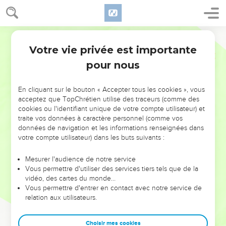
Votre vie privée est importante
pour nous
NE MANQUEZ PAS L’ÉVÉNEMENT
En cliquant sur le bouton « Accepter tous les cookies », vous
DE L’ANNÉE !
acceptez que TopChrétien utilise des traceurs (comme des
cookies ou l'identifiant unique de votre compte utilisateur) et
ET SI LEURS ERREURS POUVAIENT VOUS ÉVITER LES
traite vos données à caractère personnel (comme vos
VOTRES ?
données de navigation et les informations renseignées dans
votre compte utilisateur) dans les buts suivants :
On admire souvent les leaders pour leurs réussites, leur impact,
leur foi ou leur vision. Mais on voit moins les doutes, les erreurs
Mesurer l'audience de notre service
Vous permettre d'utiliser des services tiers tels que de la
et les saisons difficiles qu'ils ont traversés, alors même que ce
vidéo, des cartes du monde…
sont elles qui les ont façonnés.
Vous permettre d'entrer en contact avec notre service de
relation aux utilisateurs.
Dans cette conférence, leaders, entrepreneurs, et responsables
reviennent sur les erreurs marquantes de leur parcours et les
clés pour avancer avec plus de sagesse afin que leurs erreurs
Choisir mes cookies