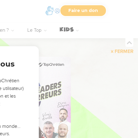
Faire un don
ien ?
Le Top
FERMER
nous
opChrétien
utilisateur)
n et les
:
 du monde…
eurs.