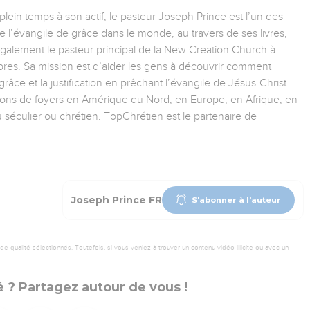
ein temps à son actif, le pasteur Joseph Prince est l’un des
e l’évangile de grâce dans le monde, au travers de ses livres,
 également le pasteur principal de la New Creation Church à
es. Sa mission est d’aider les gens à découvrir comment
râce et la justification en prêchant l’évangile de Jésus-Christ.
lions de foyers en Amérique du Nord, en Europe, en Afrique, en
au séculier ou chrétien. TopChrétien est le partenaire de
Joseph Prince FR
S'abonner à l'auteur
 qualité sélectionnés. Toutefois, si vous veniez à trouver un contenu vidéo illicite ou avec un
 ? Partagez autour de vous !