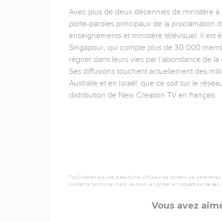
Avec plus de deux décennies de ministère à pl
porte-paroles principaux de la proclamation d
enseignements et ministère télévisuel. Il est
Singapour, qui compte plus de 30 000 membr
régner dans leurs vies par l’abondance de la g
Ses diffusions touchent actuellement des mil
Australie et en Israël, que ce soit sur le rése
distribution de New Creation TV en français.
TopChrétien est une plate-forme diffuseur de contenu de partenaires de
problème technique, merci de nous le signaler en
cliquant sur ce lien
.
Vous avez aimé