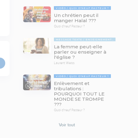
VIDÉO
QUOI D'NEUF PASTEUR ?
Un chrétien peut il
17:21
manger Halal ???
Quoi d'neuf Pasteur ?
MESSAGE TEXTE
ENSEIGNEMENTS BIBLIQUES
La femme peut-elle
parler ou enseigner à
l'église ?
Laurent Weiss
VIDÉO
QUOI D'NEUF PASTEUR ?
Enlèvement et
78:19
tribulations :
POURQUOI TOUT LE
MONDE SE TROMPE
???
Quoi d'neuf Pasteur ?
Voir tout