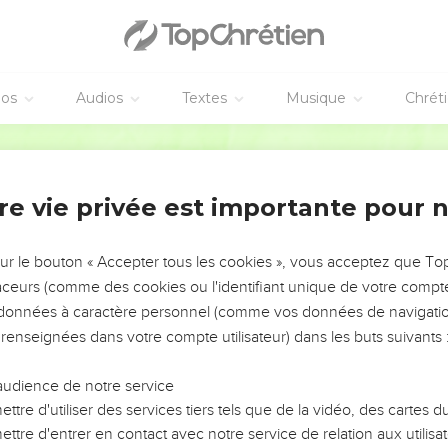
éos
Audios
Textes
Musique
Chrét
re vie privée est importante pour 
NEMENT DE L’ANNÉE !
ÉVITER LES VOTRES ?
sur le bouton « Accepter tous les cookies », vous acceptez que T
traceurs (comme des cookies ou l'identifiant unique de votre compte 
tes, leur impact, leur foi ou leur vision. Mais on voit
s données à caractère personnel (comme vos données de navigatio
fficiles qu'ils ont traversés, alors même que ce sont
 renseignées dans votre compte utilisateur) dans les buts suivants 
audience de notre service
s, et responsables reviennent sur les erreurs
 avancer avec plus de sagesse afin que leurs erreurs
ttre d'utiliser des services tiers tels que de la vidéo, des cartes
un ministère, une équipe, un groupe ou une famille,
ttre d'entrer en contact avec notre service de relation aux utilisat