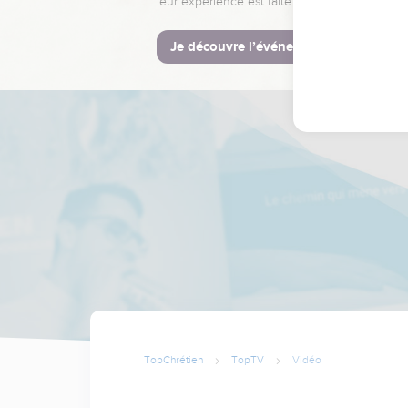
leur expérience est faite pour vous.
Je découvre l’événement
TopChrétien
TopTV
Vidéo