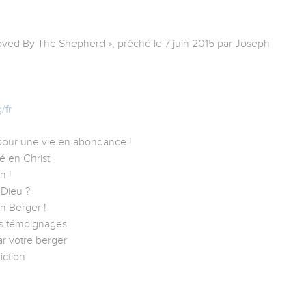
 Loved By The Shepherd », prêché le 7 juin 2015 par Joseph
/fr
 pour une vie en abondance !
té en Christ
n !
 Dieu ?
 Berger !
ces témoignages
r votre berger
iction