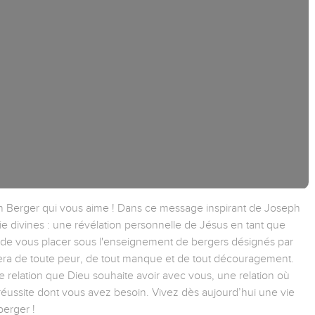
n Berger qui vous aime ! Dans ce message inspirant de Joseph
vie divines : une révélation personnelle de Jésus en tant que
de vous placer sous l'enseignement de bergers désignés par
era de toute peur, de tout manque et de tout découragement.
relation que Dieu souhaite avoir avec vous, une relation où
réussite dont vous avez besoin. Vivez dès aujourd’hui une vie
berger !