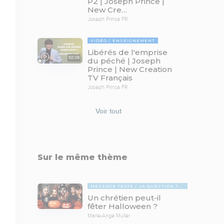
P2 | Joseph Prince |
New Cre…
Joseph Prince FR
VIDÉO
ENSEIGNEMENT
Libérés de l'emprise
58:09
du péché | Joseph
Prince | New Creation
TV Français
Joseph Prince FR
Voir tout
Sur le même thème
MESSAGE TEXTE
LA QUESTION TABOUE
Un chrétien peut-il
fêter Halloween ?
Marie-Ange Muller