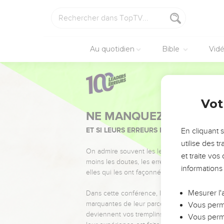
Au quotidien
Bible
Vid
Vot
NE MANQUEZ PAS L’ÉVÉ
ET SI LEURS ERREURS POUVAIENT VOUS 
En cliquant 
utilise des 
On admire souvent les leaders pour leurs réussi
et traite vo
moins les doutes, les erreurs et les saisons di
informations
elles qui les ont façonnés.
Mesurer l'
Dans cette conférence, leaders, entrepreneur
marquantes de leur parcours et les clés pour
Vous perme
deviennent vos tremplins. Que vous guidiez 
Vous perme