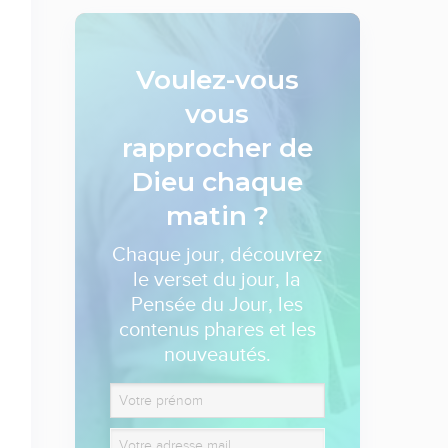
Voulez-vous
vous
rapprocher de
Dieu
chaque
matin ?
Chaque jour, découvrez
le verset du jour, la
Pensée du Jour, les
contenus phares et les
nouveautés.