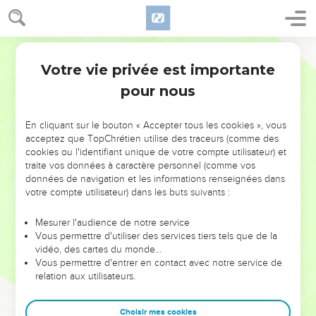
Votre vie privée est importante
pour nous
NE MANQUEZ PAS L’ÉVÉNEMENT
En cliquant sur le bouton « Accepter tous les cookies », vous
DE L’ANNÉE !
acceptez que TopChrétien utilise des traceurs (comme des
cookies ou l'identifiant unique de votre compte utilisateur) et
ET SI LEURS ERREURS POUVAIENT VOUS ÉVITER LES
traite vos données à caractère personnel (comme vos
VOTRES ?
données de navigation et les informations renseignées dans
votre compte utilisateur) dans les buts suivants :
On admire souvent les leaders pour leurs réussites, leur impact,
leur foi ou leur vision. Mais on voit moins les doutes, les erreurs
Mesurer l'audience de notre service
Vous permettre d'utiliser des services tiers tels que de la
et les saisons difficiles qu'ils ont traversés, alors même que ce
vidéo, des cartes du monde…
sont elles qui les ont façonnés.
Vous permettre d'entrer en contact avec notre service de
relation aux utilisateurs.
Dans cette conférence, leaders, entrepreneurs, et responsables
reviennent sur les erreurs marquantes de leur parcours et les
clés pour avancer avec plus de sagesse afin que leurs erreurs
Choisir mes cookies