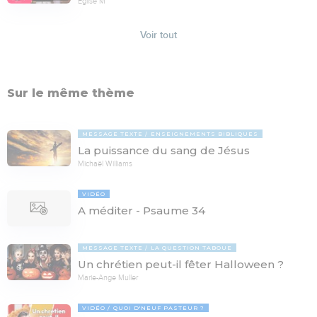
Eglise M
Voir tout
Sur le même thème
MESSAGE TEXTE
ENSEIGNEMENTS BIBLIQUES
La puissance du sang de Jésus
Michaël Williams
VIDÉO
A méditer - Psaume 34
MESSAGE TEXTE
LA QUESTION TABOUE
Un chrétien peut-il fêter Halloween ?
Marie-Ange Muller
VIDÉO
QUOI D'NEUF PASTEUR ?