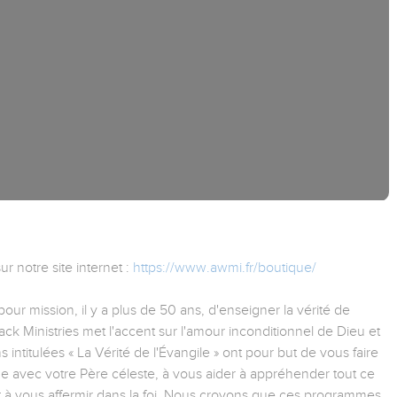
 notre site internet :
https://www.awmi.fr/boutique/
 mission, il y a plus de 50 ans, d'enseigner la vérité de
k Ministries met l'accent sur l'amour inconditionnel de Dieu et
ns intitulées « La Vérité de l'Évangile » ont pour but de vous faire
de avec votre Père céleste, à vous aider à appréhender tout ce
t à vous affermir dans la foi. Nous croyons que ces programmes