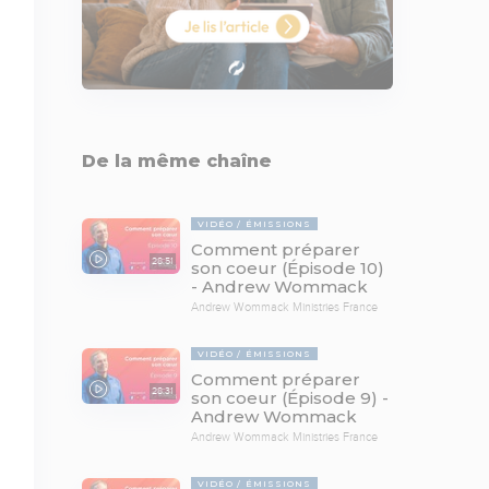
De la même chaîne
VIDÉO
ÉMISSIONS
Comment préparer
28:51
son coeur (Épisode 10)
- Andrew Wommack
Andrew Wommack Ministries France
VIDÉO
ÉMISSIONS
Comment préparer
28:31
son coeur (Épisode 9) -
Andrew Wommack
Andrew Wommack Ministries France
VIDÉO
ÉMISSIONS