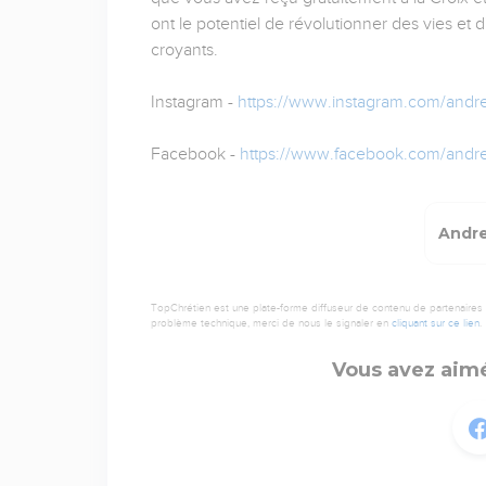
ont le potentiel de révolutionner des vies et d
croyants.
Instagram -
https://www.instagram.com/an
Facebook -
https://www.facebook.com/and
Andre
TopChrétien est une plate-forme diffuseur de contenu de partenaires de
problème technique, merci de nous le signaler en
cliquant sur ce lien
.
Vous avez aimé