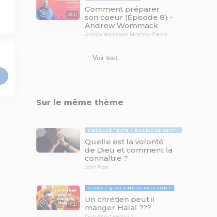
Comment préparer
28:31
son coeur (Épisode 8) -
Andrew Wommack
Andrew Wommack Ministries France
Voir tout
Sur le même thème
MESSAGE TEXTE
ENSEIGNEMENTS BIBLIQUES
Quelle est la volonté
de Dieu et comment la
connaître ?
John Piper
VIDÉO
QUOI D'NEUF PASTEUR ?
Un chrétien peut il
17:21
manger Halal ???
Quoi d'neuf Pasteur ?