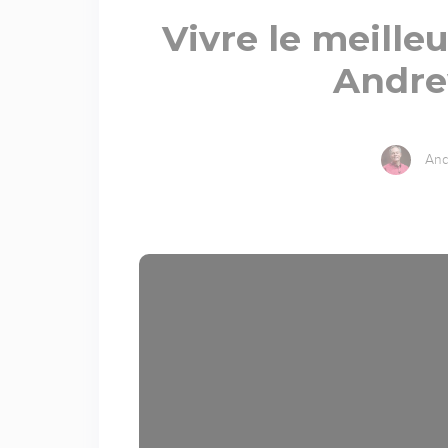
Vivre le meilleu
Andr
And