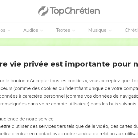
éos
Audios
Textes
Musique
Chrét
re vie privée est importante pour 
NEMENT DE L’ANNÉE !
ÉVITER LES VOTRES ?
sur le bouton « Accepter tous les cookies », vous acceptez que T
traceurs (comme des cookies ou l'identifiant unique de votre compte 
tes, leur impact, leur foi ou leur vision. Mais on voit
s données à caractère personnel (comme vos données de navigatio
fficiles qu'ils ont traversés, alors même que ce sont
 renseignées dans votre compte utilisateur) dans les buts suivants 
audience de notre service
s, et responsables reviennent sur les erreurs
 avancer avec plus de sagesse afin que leurs erreurs
ttre d'utiliser des services tiers tels que de la vidéo, des cartes
un ministère, une équipe, un groupe ou une famille,
ttre d'entrer en contact avec notre service de relation aux utilisat