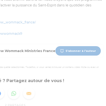
'activer la puissance du Saint-Esprit dans le quotidien des
drew_wommack_france/
rewwommackfr
w Wommack Ministries France
S'abonner à l'auteur
 qualité sélectionnés. Toutefois, si vous veniez à trouver un contenu vidéo illicite ou avec un
 ? Partagez autour de vous !
2
PARTAGES