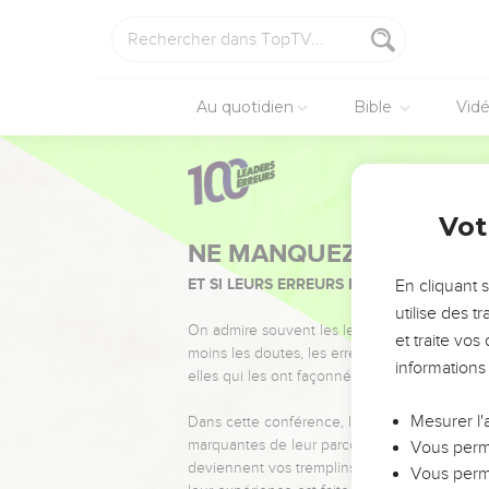
Au quotidien
Bible
Vid
Vot
NE MANQUEZ PAS L’ÉVÉ
ET SI LEURS ERREURS POUVAIENT VOUS 
En cliquant 
utilise des 
On admire souvent les leaders pour leurs réussi
et traite vo
moins les doutes, les erreurs et les saisons di
informations
elles qui les ont façonnés.
Mesurer l'
Dans cette conférence, leaders, entrepreneur
marquantes de leur parcours et les clés pour
Vous perme
deviennent vos tremplins. Que vous guidiez 
Vous perme