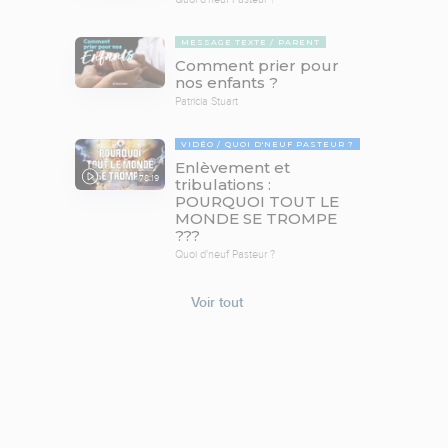
MESSAGE TEXTE
PARENT
Comment prier pour
nos enfants ?
Patricia Stuart
VIDÉO
QUOI D'NEUF PASTEUR ?
Enlèvement et
78:19
tribulations :
POURQUOI TOUT LE
MONDE SE TROMPE
???
Quoi d'neuf Pasteur ?
Voir tout