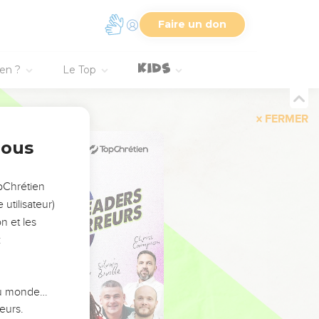
Faire un don
ien ?
Le Top
FERMER
nous
opChrétien
utilisateur)
n et les
:
 du monde…
eurs.