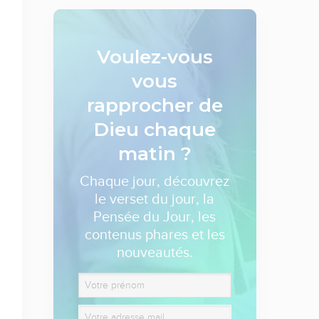
Voulez-vous
vous
rapprocher de
Dieu
chaque
matin ?
Chaque jour, découvrez
le verset du jour, la
Pensée du Jour, les
contenus phares et les
nouveautés.