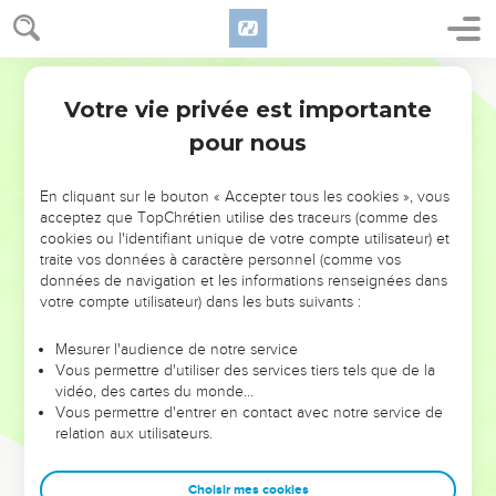
Votre vie privée est importante
pour nous
NE MANQUEZ PAS L’ÉVÉNEMENT
En cliquant sur le bouton « Accepter tous les cookies », vous
DE L’ANNÉE !
acceptez que TopChrétien utilise des traceurs (comme des
cookies ou l'identifiant unique de votre compte utilisateur) et
ET SI LEURS ERREURS POUVAIENT VOUS ÉVITER LES
traite vos données à caractère personnel (comme vos
VOTRES ?
données de navigation et les informations renseignées dans
votre compte utilisateur) dans les buts suivants :
On admire souvent les leaders pour leurs réussites, leur impact,
leur foi ou leur vision. Mais on voit moins les doutes, les erreurs
Mesurer l'audience de notre service
Vous permettre d'utiliser des services tiers tels que de la
et les saisons difficiles qu'ils ont traversés, alors même que ce
vidéo, des cartes du monde…
sont elles qui les ont façonnés.
Vous permettre d'entrer en contact avec notre service de
relation aux utilisateurs.
Dans cette conférence, leaders, entrepreneurs, et responsables
reviennent sur les erreurs marquantes de leur parcours et les
clés pour avancer avec plus de sagesse afin que leurs erreurs
Choisir mes cookies