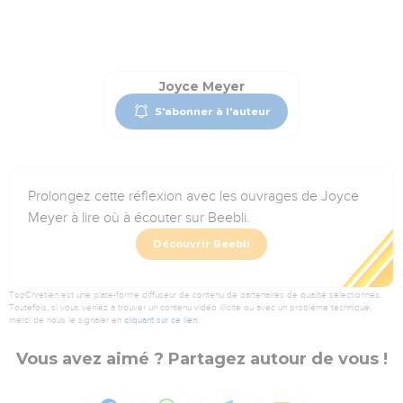
Joyce Meyer
S'abonner à l'auteur
Prolongez cette réflexion avec les ouvrages de Joyce
Meyer à lire où à écouter sur Beebli.
Découvrir Beebli
TopChrétien est une plate-forme diffuseur de contenu de partenaires de qualité sélectionnés.
Toutefois, si vous veniez à trouver un contenu vidéo illicite ou avec un problème technique,
merci de nous le signaler en
cliquant sur ce lien
.
Vous avez aimé ? Partagez autour de vous !