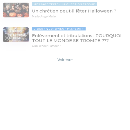
MESSAGE TEXTE
LA QUESTION TABOUE
Un chrétien peut-il fêter Halloween ?
Marie-Ange Muller
VIDÉO
QUOI D'NEUF PASTEUR ?
Enlèvement et tribulations : POURQUOI
78:19
TOUT LE MONDE SE TROMPE ???
Quoi d'neuf Pasteur ?
Voir tout