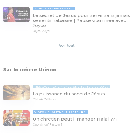
VIDÉO
ENSEIGNEMENT
Le secret de Jésus pour servir sans jamais
03:10
se sentir rabaissé | Pause vitaminée avec
Joyce
Joyce Meyer
Voir tout
Sur le même thème
MESSAGE TEXTE
ENSEIGNEMENTS BIBLIQUES
La puissance du sang de Jésus
Michaël Williams
VIDÉO
QUOI D'NEUF PASTEUR ?
Un chrétien peut il manger Halal ???
17:21
Quoi d'neuf Pasteur ?