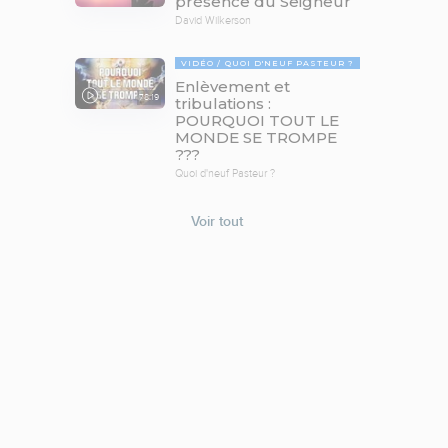
présence du Seigneur
David Wilkerson
VIDÉO
QUOI D'NEUF PASTEUR ?
Enlèvement et
78:19
tribulations :
POURQUOI TOUT LE
MONDE SE TROMPE
???
Quoi d'neuf Pasteur ?
Voir tout