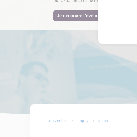
leur expérience est faite pour vous.
Je découvre l’événement
TopChrétien
TopTV
Vidéo