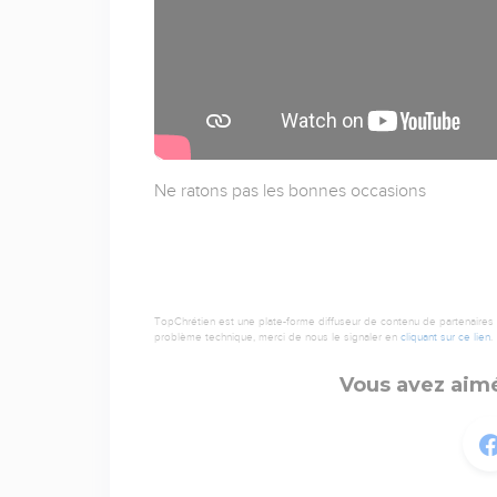
Ne ratons pas les bonnes occasions
TopChrétien est une plate-forme diffuseur de contenu de partenaires de
problème technique, merci de nous le signaler en
cliquant sur ce lien
.
Vous avez aimé