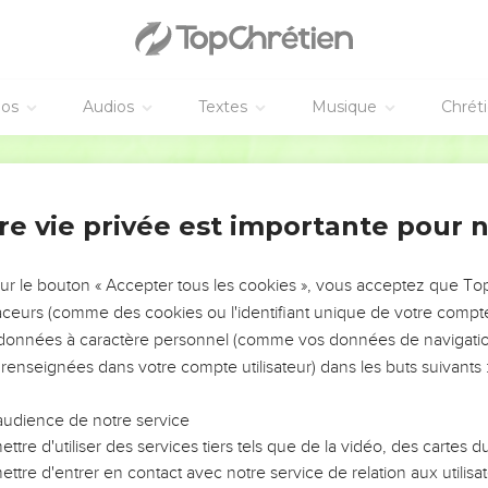
éos
Audios
Textes
Musique
Chrét
re vie privée est importante pour 
NEMENT DE L’ANNÉE !
ÉVITER LES VOTRES ?
sur le bouton « Accepter tous les cookies », vous acceptez que T
traceurs (comme des cookies ou l'identifiant unique de votre compte 
tes, leur impact, leur foi ou leur vision. Mais on voit
s données à caractère personnel (comme vos données de navigatio
fficiles qu'ils ont traversés, alors même que ce sont
 renseignées dans votre compte utilisateur) dans les buts suivants 
audience de notre service
s, et responsables reviennent sur les erreurs
 avancer avec plus de sagesse afin que leurs erreurs
ttre d'utiliser des services tiers tels que de la vidéo, des cartes
un ministère, une équipe, un groupe ou une famille,
ttre d'entrer en contact avec notre service de relation aux utilisat