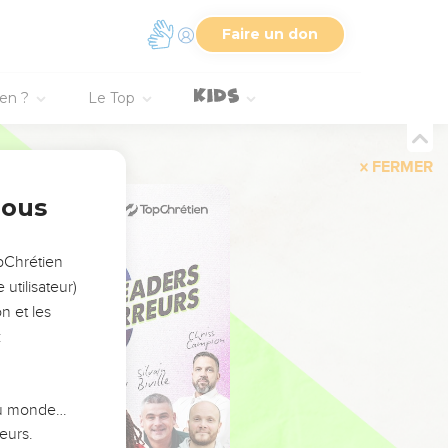
Faire un don
ien ?
Le Top
FERMER
nous
opChrétien
utilisateur)
n et les
:
 du monde…
eurs.