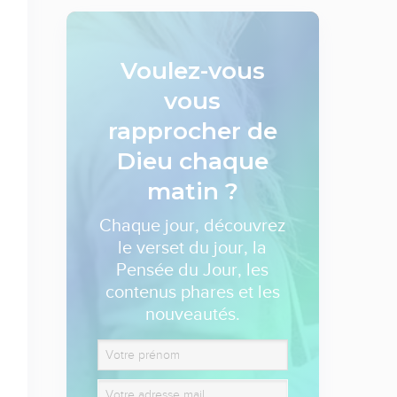
Voulez-vous
vous
rapprocher de
Dieu
chaque
matin ?
Chaque jour, découvrez
le verset du jour, la
Pensée du Jour, les
contenus phares et les
nouveautés.