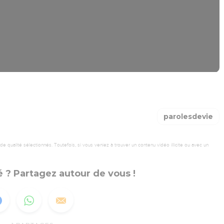
parolesdevie
 qualité sélectionnés. Toutefois, si vous veniez à trouver un contenu vidéo illicite ou avec un
 ? Partagez autour de vous !