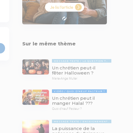
Sur le même thème
MESSAGE TEXTE
LA QUESTION TABOUE
Un chrétien peut-il
fêter Halloween ?
Marie-Ange Muller
VIDÉO
QUOI D'NEUF PASTEUR ?
Un chrétien peut il
17:21
manger Halal ???
Quoi d'neuf Pasteur ?
MESSAGE TEXTE
ENSEIGNEMENTS BIBLIQUES
La puissance de la