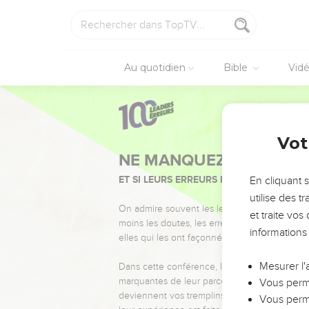
Au quotidien
Bible
Vid
Vot
NE MANQUEZ PAS L’ÉVÉ
ET SI LEURS ERREURS POUVAIENT VOUS 
En cliquant 
utilise des 
On admire souvent les leaders pour leurs réussi
et traite vo
moins les doutes, les erreurs et les saisons di
informations
elles qui les ont façonnés.
Mesurer l'
Dans cette conférence, leaders, entrepreneur
marquantes de leur parcours et les clés pour
Vous perme
deviennent vos tremplins. Que vous guidiez 
Vous perme