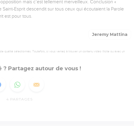
opposition mais c’est tellement merveilleux. Conclusion «
Saint-Esprit descendit sur tous ceux qui écoutaient la Parole
it est pour tous.
Jeremy Mattina
 qualité sélectionnés. Toutefois, si vous veniez à trouver un contenu vidéo illicite ou avec un
 ? Partagez autour de vous !
4
PARTAGES