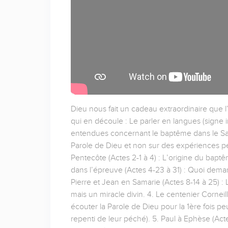
Dieu nous fait un cadeau extraordinaire que l’
qui en découle : Le parler en langues (signe ini
entendues concernant le baptême dans le Sain
Parole de Dieu et non sur des expériences p
Pentecôte (Actes 2-1 à 4) : L’origine du baptême
dans l’épreuve (Actes 4-23 à 31) : Quoi dema
Pierre et Jean en Samarie (Actes 8-14 à 25) : 
mais un miracle divin. 4. Le centenier Corneill
écouter la Parole de Dieu pour la 1ère fois pe
repenti de leur péché). 5. Paul à Ephèse (Acte