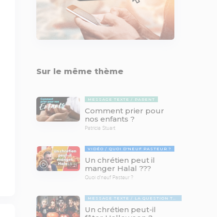
Sur le même thème
MESSAGE TEXTE
PARENT
Comment prier pour
nos enfants ?
Patricia Stuart
VIDÉO
QUOI D'NEUF PASTEUR ?
Un chrétien peut il
17:21
manger Halal ???
Quoi d'neuf Pasteur ?
MESSAGE TEXTE
LA QUESTION TABOUE
Un chrétien peut-il