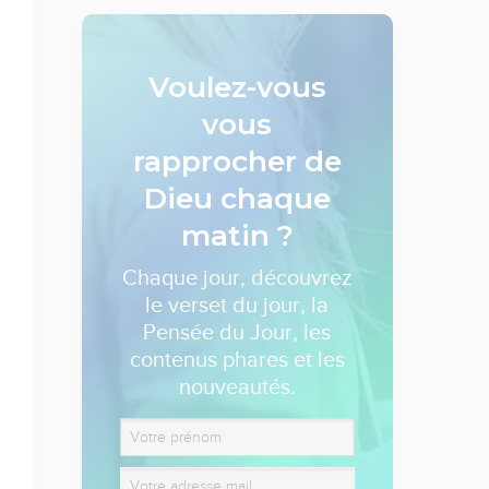
Voulez-vous
vous
rapprocher de
Dieu
chaque
matin ?
Chaque jour, découvrez
le verset du jour, la
Pensée du Jour, les
contenus phares et les
nouveautés.