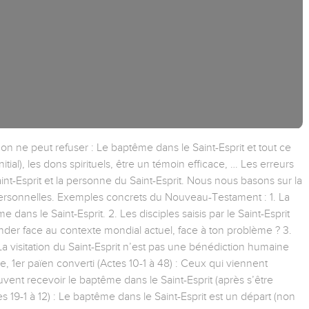
on ne peut refuser : Le baptême dans le Saint-Esprit et tout ce
tial), les dons spirituels, être un témoin efficace, … Les erreurs
t-Esprit et la personne du Saint-Esprit. Nous nous basons sur la
ersonnelles. Exemples concrets du Nouveau-Testament : 1. La
 dans le Saint-Esprit. 2. Les disciples saisis par le Saint-Esprit
nder face au contexte mondial actuel, face à ton problème ? 3.
La visitation du Saint-Esprit n’est pas une bénédiction humaine
e, 1er païen converti (Actes 10-1 à 48) : Ceux qui viennent
uvent recevoir le baptême dans le Saint-Esprit (après s’être
s 19-1 à 12) : Le baptême dans le Saint-Esprit est un départ (non