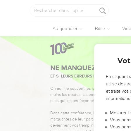
Au quotidien
Bible
Vid
Vot
NE MANQUEZ PAS L’ÉVÉ
ET SI LEURS ERREURS POUVAIENT VOUS 
En cliquant 
utilise des 
On admire souvent les leaders pour leurs réussi
et traite vo
moins les doutes, les erreurs et les saisons di
informations
elles qui les ont façonnés.
Mesurer l'
Dans cette conférence, leaders, entrepreneur
marquantes de leur parcours et les clés pour
Vous perme
deviennent vos tremplins. Que vous guidiez 
Vous perme