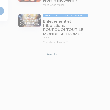
fêter Halloween ?
Marie-Ange Muller
VIDÉO
QUOI D'NEUF PASTEUR ?
Enlèvement et
78:19
tribulations :
POURQUOI TOUT LE
MONDE SE TROMPE
???
Quoi d'neuf Pasteur ?
Voir tout