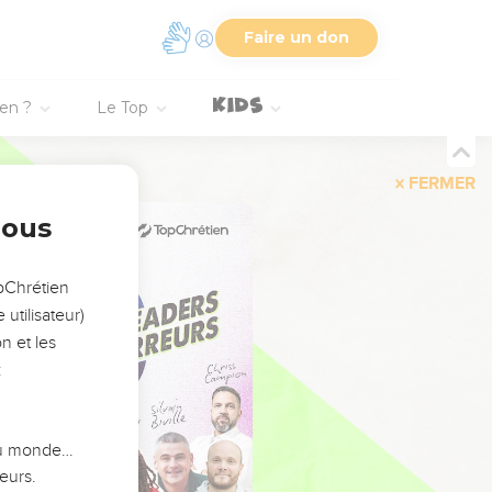
Faire un don
ien ?
Le Top
FERMER
nous
opChrétien
utilisateur)
n et les
:
 du monde…
eurs.