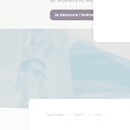
leur expérience est faite pour vous.
Je découvre l’événement
TopChrétien
TopTV
Vidéo