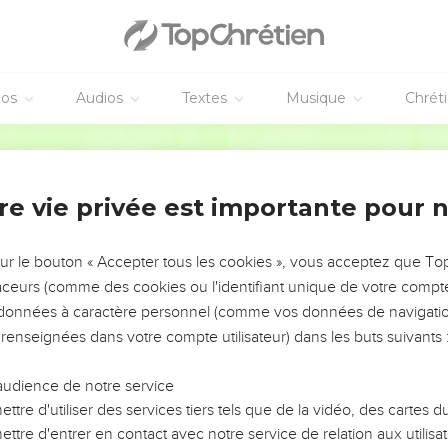
éos
Audios
Textes
Musique
Chrét
re vie privée est importante pour 
NEMENT DE L’ANNÉE !
ÉVITER LES VOTRES ?
sur le bouton « Accepter tous les cookies », vous acceptez que T
traceurs (comme des cookies ou l'identifiant unique de votre compte 
tes, leur impact, leur foi ou leur vision. Mais on voit
s données à caractère personnel (comme vos données de navigatio
fficiles qu'ils ont traversés, alors même que ce sont
 renseignées dans votre compte utilisateur) dans les buts suivants 
audience de notre service
s, et responsables reviennent sur les erreurs
 avancer avec plus de sagesse afin que leurs erreurs
ttre d'utiliser des services tiers tels que de la vidéo, des cartes
un ministère, une équipe, un groupe ou une famille,
ttre d'entrer en contact avec notre service de relation aux utilisat