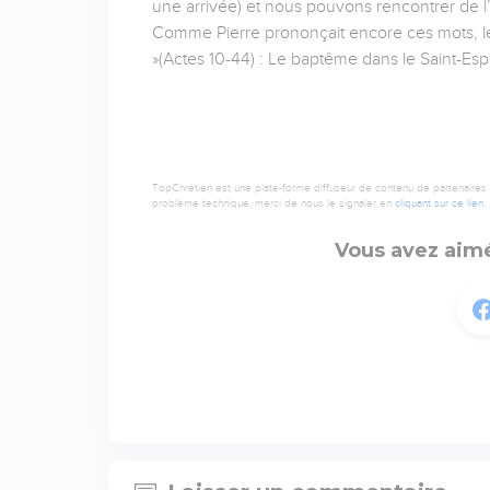
une arrivée) et nous pouvons rencontrer de l’
Comme Pierre prononçait encore ces mots, le 
»(Actes 10-44) : Le baptême dans le Saint-Espr
TopChrétien est une plate-forme diffuseur de contenu de partenaires de
problème technique, merci de nous le signaler en
cliquant sur ce lien
.
Vous avez aimé