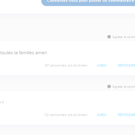
Connectez-vous pour poster un commentaire
Signaler le comm
t toutes ta familles amen
97 personnes ont dit Amen
AMEN
RÉPONDR
Signaler le comm
.!
112 personnes ont dit Amen
AMEN
RÉPONDR