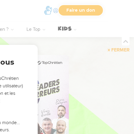
Faire un don
ien ?
Le Top
FERMER
nous
opChrétien
utilisateur)
n et les
:
 du monde…
eurs.