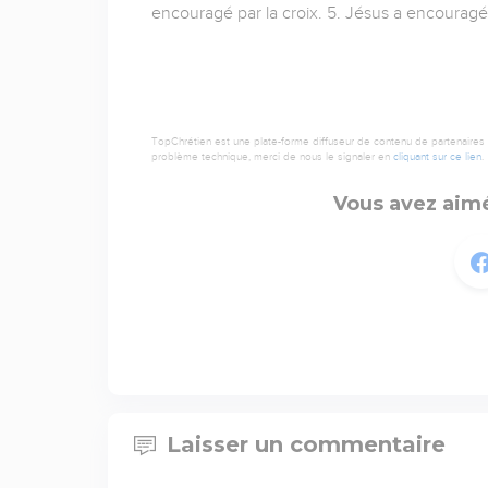
encouragé par la croix. 5. Jésus a encouragé 
TopChrétien est une plate-forme diffuseur de contenu de partenaires de
problème technique, merci de nous le signaler en
cliquant sur ce lien
.
Vous avez aimé
Laisser un commentaire