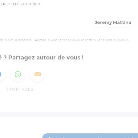
par sa résurrection.
Jeremy Mattina
 qualité sélectionnés. Toutefois, si vous veniez à trouver un contenu vidéo illicite ou avec un
 ? Partagez autour de vous !
3
PARTAGES