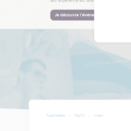
leur expérience est faite pour vous.
Je découvre l’événement
TopChrétien
TopTV
Vidéo