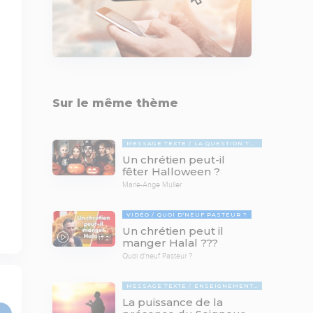
Sur le même thème
MESSAGE TEXTE
LA QUESTION TABOUE
Un chrétien peut-il
fêter Halloween ?
Marie-Ange Muller
VIDÉO
QUOI D'NEUF PASTEUR ?
Un chrétien peut il
17:21
manger Halal ???
Quoi d'neuf Pasteur ?
MESSAGE TEXTE
ENSEIGNEMENTS BIBLIQUES
La puissance de la