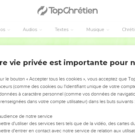
éos
Audios
Textes
Musique
Chrét
re vie privée est importante pour 
NEMENT DE L’ANNÉE !
ÉVITER LES VOTRES ?
sur le bouton « Accepter tous les cookies », vous acceptez que T
traceurs (comme des cookies ou l'identifiant unique de votre compte 
tes, leur impact, leur foi ou leur vision. Mais on voit
s données à caractère personnel (comme vos données de navigatio
fficiles qu'ils ont traversés, alors même que ce sont
 renseignées dans votre compte utilisateur) dans les buts suivants 
audience de notre service
s, et responsables reviennent sur les erreurs
 avancer avec plus de sagesse afin que leurs erreurs
ttre d'utiliser des services tiers tels que de la vidéo, des cartes
un ministère, une équipe, un groupe ou une famille,
ttre d'entrer en contact avec notre service de relation aux utilisat