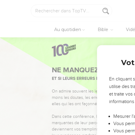
Au quotidien
Bible
Vid
Vot
NE MANQUEZ PAS L’ÉVÉ
ET SI LEURS ERREURS POUVAIENT VOUS 
En cliquant 
utilise des 
On admire souvent les leaders pour leurs réussi
et traite vo
moins les doutes, les erreurs et les saisons di
informations
elles qui les ont façonnés.
Mesurer l'
Dans cette conférence, leaders, entrepreneur
marquantes de leur parcours et les clés pour
Vous perme
deviennent vos tremplins. Que vous guidiez 
Vous perme