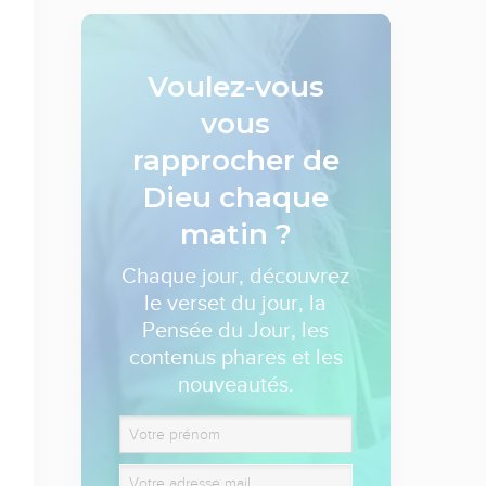
Voulez-vous
vous
rapprocher de
Dieu
chaque
matin ?
Chaque jour, découvrez
le verset du jour, la
Pensée du Jour, les
contenus phares et les
nouveautés.