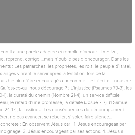
cun Il a une parole adaptée et remplie d’amour. Il motive,
ecoue, reprend, corrige …mais n’oublie pas d’encourager. Dans les
nts : Les patriarches, les prophètes, les rois, le peuple d’Israël,
 anges vinrent le servir après la tentation, lors de la
ous besoin d’être encouragés car comme il est écrit « … nous ne
Qu’est-ce-qui nous décourage ? : L’injustice (Psaumes 73-3), les
10-1), la dureté du chemin (Nombre 21-4), un service difficile
eau, le retard d’une promesse, la défaite (Josué 7-7), (1 Samuel
Luc 24-17), la lassitude. Les conséquences du découragement :
rêter, ne pas avancer, se rebeller, s’isoler, faire silence…
ncrète : En observant Jésus car : 1. Jésus encourageait par
émoignage. 3. Jésus encourageait par ses actions. 4. Jésus a