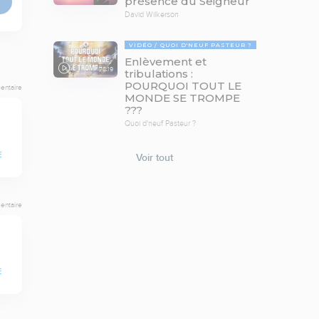
présence du Seigneur
David Wilkerson
VIDÉO
QUOI D'NEUF PASTEUR ?
Enlèvement et
78:19
tribulations :
POURQUOI TOUT LE
entaire
MONDE SE TROMPE
???
Quoi d'neuf Pasteur ?
E
Voir tout
entaire
E