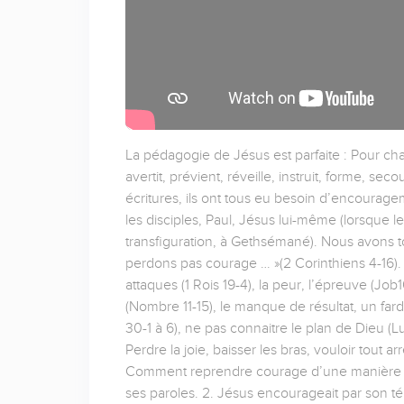
La pédagogie de Jésus est parfaite : Pour cha
avertit, prévient, réveille, instruit, forme, s
écritures, ils ont tous eu besoin d’encourageme
les disciples, Paul, Jésus lui-même (lorsque les
transfiguration, à Gethsémané). Nous avons t
perdons pas courage … »(2 Corinthiens 4-16). 
attaques (1 Rois 19-4), la peur, l’épreuve (Job
(Nombre 11-15), le manque de résultat, un fard
30-1 à 6), ne pas connaitre le plan de Dieu (
Perdre la joie, baisser les bras, vouloir tout ar
Comment reprendre courage d’une manière co
ses paroles. 2. Jésus encourageait par son t